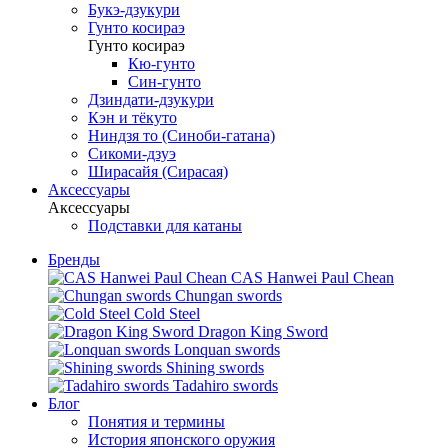
Букэ-дзукури
Гунто косираэ
Гунто косираэ
Кю-гунто
Син-гунто
Дзиндати-дзукури
Кэн и тёкуто
Ниндзя то (Синоби-гатана)
Сикоми-дзуэ
Ширасайя (Сирасая)
Аксессуары
Аксессуары
Подставки для катаны
Бренды
CAS Hanwei Paul Chean
Chungan swords
Cold Steel
Dragon King Sword
Lonquan swords
Shining swords
Tadahiro swords
Блог
Понятия и термины
История японского оружия