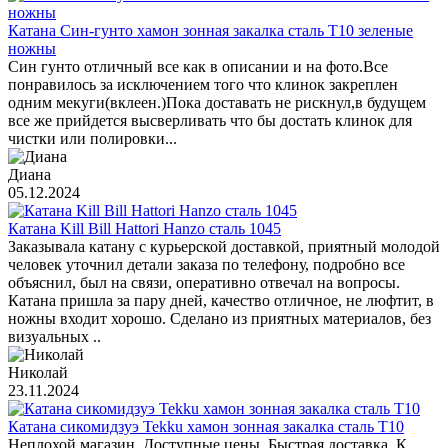
Катана Син-гунто хамон зонная закалка сталь T10 зеленые
ножны
Син гунто отличный все как в описании и на фото.Все
понравилось за исключением того что клинок закреплен
одним мекуги(вклеен.)Пока доставать не рискнул,в будущем
все же прийдется высверливать что бы достать клинок для
чистки или полировки...
Диана
05.12.2024
Катана Kill Bill Hattori Hanzo сталь 1045
Заказывала катану с курьерской доставкой, приятный молодой
человек уточнил детали заказа по телефону, подробно все
объяснил, был на связи, оперативно отвечал на вопросы.
Катана пришла за пару дней, качество отличное, не люфтит, в
ножны входит хорошо. Сделано из приятных материалов, без
визуальных ..
Николай
23.11.2024
Катана сикомидзуэ Tekku хамон зонная закалка сталь T10
Неплохой магазин. Доступные цены. Быстрая доставка. К