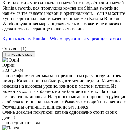
Катанаками - магазин катан и мечей не продаёт копии мечей
Shining swords, вся продукция компании Shining swords на
нашем сайте является новой и оригинальной. Если вы хотите
купить оригинальный и качественный меч Катана Burokun
Windo пружинная марганцевая сталь вы можете не опасаясь
сделать это на странице нашего магазина.
Купить катану Burokun Windo пружинная марганцевая сталь
Отзывов (1)
Написать отзыв
Юрий
22.04.2023
После оформления заказа и предоплаты сразу получил трек
номер. Катана пришла быстро, в течение недели. Качество
изделия на высоком уровне, клинок в масле и пленке. Из
ножен выходит свободно, но не болтается в них. Заточка
лезвия очень хорошая. На данный момент опробовал рубящие
свойства катаны на пластивых ёмкостях с водой и на вениках.
Результаты отличные, клинок не затупился.
Очень доволен покупкой, катана однозначно стоит своих
денег!
Последние отзывы