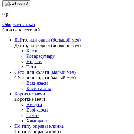
0
0 р.
Оформить заказ
Список категорий
Дайто, или одати (большой меч)
Дайто, или одати (большой меч)
Катана
Когарасумару
Нодати
Тати
Сёто, или кодати (малый меч)
Сёто, или кодати (малый меч)
Вакидзаси
Коси-гатана
Короткие мечи
Короткие мечи
Айкути
Ёрой-доси
Танто
Хамидаси
По типу оправы клинка
По типу оправы клинка