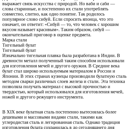
выражает связь искусства с природой. Но ваби и саби —
слова старинные, и постепенно их стали употреблять
совместно, слитно, как одно понятие. Так родилось
популярное слово сибуй. Если спросить японца, что это
означает, он ответит: «Сибуй — то, что человек с хорошим
вкусом называет красивым». Таким образом, сибуй —
окончательный приговор в оценке предмета.
Марка стали
Тигельный булат
Тигельный булат
Изначально тигельная плавка была разработана в Индии. В
древности металл полученный таким способом использовали
для изготовления мечей и другого оружия. В Средние века
булат стал широко используемым материалом в России и
Японии. В этих странах кузнецы производили булатную сталь
методом сварки различных слоев железа и стали. Эта техника
позволяла получать материал с высокой прочностью и
твердостью, который использовался для изготовления мечей,
ножей и другого режущего инструмента.
В XIX веке булатная сталь постепенно вытеснялась более
дешевыми и массовыми видами стали, такими как
углеродистая сталь и легированная сталь. Однако традиция
изготовления булата сохранилась в до сегодняшнего дня