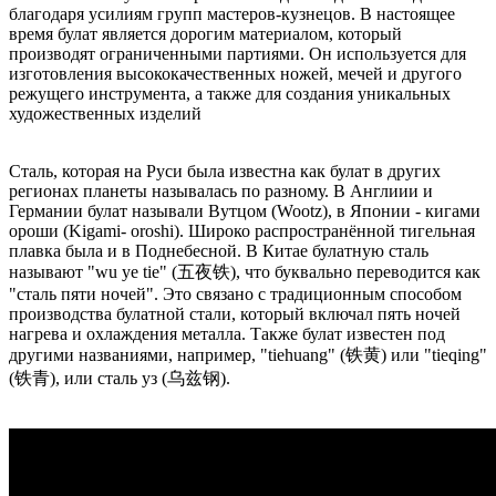
благодаря усилиям групп мастеров-кузнецов. В настоящее
время булат является дорогим материалом, который
производят ограниченными партиями. Он используется для
изготовления высококачественных ножей, мечей и другого
режущего инструмента, а также для создания уникальных
художественных изделий
Сталь, которая на Руси была известна как булат в других
регионах планеты называлась по разному. В Англиии и
Германии булат называли Вутцом (Wootz), в Японии - кигами
ороши (Kigami- oroshi). Широко распространённой тигельная
плавка была и в Поднебесной. В Китае булатную сталь
называют "wu ye tie" (五夜铁), что буквально переводится как
"сталь пяти ночей". Это связано с традиционным способом
производства булатной стали, который включал пять ночей
нагрева и охлаждения металла. Также булат известен под
другими названиями, например, "tiehuang" (铁黄) или "tieqing"
(铁青), или сталь уз (乌兹钢).