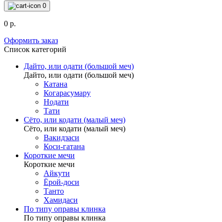
0
0 р.
Оформить заказ
Список категорий
Дайто, или одати (большой меч)
Дайто, или одати (большой меч)
Катана
Когарасумару
Нодати
Тати
Сёто, или кодати (малый меч)
Сёто, или кодати (малый меч)
Вакидзаси
Коси-гатана
Короткие мечи
Короткие мечи
Айкути
Ёрой-доси
Танто
Хамидаси
По типу оправы клинка
По типу оправы клинка