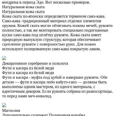
внедрена в период Эдо. Вот несколько примеров.
Натуральная кожа ската
Натуральная кожа ската
Кожа ската по-японски определяется термином самэ-кава.
Самэ-кава -традиционный материал отделки элементов
оружия. Кожей ската могли обтягивать ножны мечей, рукояти
полностью, а так же монтировать специально подогнанные
куски самэ-кава под оплётку рукояти. Кожа ската имеет
природную выпуклую структуру, которая обеспечивает
сцепление рукояти с поверхностью руки. Для ножен
используют полированную самэ-кава покрытую лаком.
Декоративное серебрение и позолота
Фути и касира из белой меди
Фути и касира из белой меди
Фути и касира - муфта под цубой и навершие рукояти. Обе
детали — фути и касира либо кабуто-ганэ — должны быть
выполнены одним мастером, из одного материала, с
идентичным декором. Если рукоять собрана из разносортицы,
то перед нами меч-инвалид.
Магнолия
Дополнительно содержит
Подарочная коробка