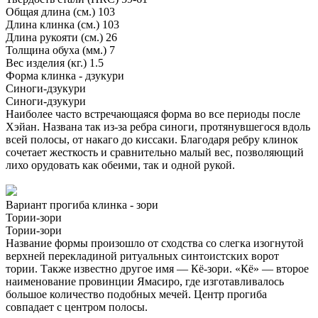
Общая длина (см.)
103
Длина клинка (см.)
103
Длина рукояти (см.)
26
Толщина обуха (мм.)
7
Вес изделия (кг.)
1.5
Форма клинка - дзукури
Синоги-дзукури
Синоги-дзукури
Наиболее часто встречающаяся форма во все периоды после
Хэйан. Названа так из-за ребра синоги, протянувшегося вдоль
всей полосы, от накаго до киссаки. Благодаря ребру клинок
сочетает жесткость и сравнительно малый вес, позволяющий
лихо орудовать как обеими, так и одной рукой.
Вариант прогиба клинка - зори
Тории-зори
Тории-зори
Название формы произошло от сходства со слегка изогнутой
верхней перекладиной ритуальных синтоистских ворот
тории. Также известно другое имя — Кё-зори. «Кё» — второе
наименование провинции Ямасиро, где изготавливалось
большое количество подобных мечей. Центр прогиба
совпадает с центром полосы.