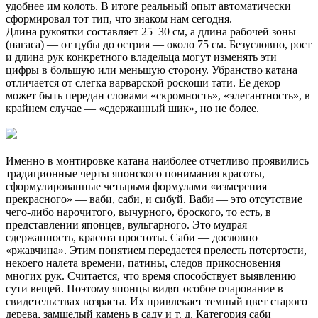
удобнее им колоть. В итоге реальный опыт автоматически
сформировал тот тип, что знаком нам сегодня.
Длина рукоятки составляет 25–30 см, а длина рабочей зоны
(нагаса) — от цубы до острия — около 75 см. Безусловно, рост
и длина рук конкретного владельца могут изменять эти
цифры в большую или меньшую сторону. Убранство катана
отличается от слегка варварской роскоши тати. Ее декор
может быть передан словами «скромность», «элегантность», в
крайнем случае — «сдержанный шик», но не более.
Именно в монтировке катана наиболее отчетливо проявились
традиционные черты японского понимания красоты,
сформулированные четырьмя формулами «измерения
прекрасного» — ваби, саби, и сибуй. Ваби — это отсутствие
чего-либо нарочитого, вычурного, броского, то есть, в
представлении японцев, вульгарного. Это мудрая
сдержанность, красота простоты. Саби — дословно
«ржавчина». Этим понятием передается прелесть потертости,
некоего налета времени, патины, следов прикосновения
многих рук. Считается, что время способствует выявлению
сути вещей. Поэтому японцы видят особое очарование в
свидетельствах возраста. Их привлекает темный цвет старого
дерева, замшелый камень в саду и т. д. Категория саби