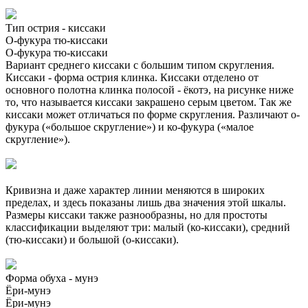
Тип острия - киссаки
О-фукура тю-киссаки
О-фукура тю-киссаки
Вариант среднего киссаки с большим типом скругления.
Киссаки - форма острия клинка. Киссаки отделено от
основного полотна клинка полосой - ёкотэ, на рисунке ниже
то, что называется киссаки закрашено серым цветом. Так же
киссаки может отличаться по форме скругления. Различают о-
фукура («большое скругление») и ко-фукура («малое
скругление»).
Кривизна и даже характер линии меняются в широких
пределах, и здесь показаны лишь два значения этой шкалы.
Размеры киссаки также разнообразны, но для простоты
классификации выделяют три: малый (ко-киссаки), средний
(тю-киссаки) и большой (о-киссаки).
Форма обуха - мунэ
Ёри-мунэ
Ёри-мунэ