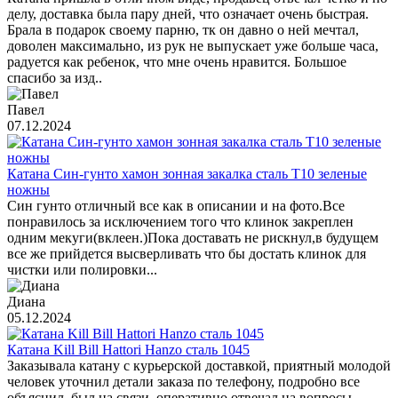
делу, доставка была пару дней, что означает очень быстрая.
Брала в подарок своему парню, тк он давно о ней мечтал,
доволен максимально, из рук не выпускает уже больше часа,
радуется как ребенок, что мне очень нравится. Большое
спасибо за изд..
Павел
07.12.2024
Катана Син-гунто хамон зонная закалка сталь T10 зеленые
ножны
Син гунто отличный все как в описании и на фото.Все
понравилось за исключением того что клинок закреплен
одним мекуги(вклеен.)Пока доставать не рискнул,в будущем
все же прийдется высверливать что бы достать клинок для
чистки или полировки...
Диана
05.12.2024
Катана Kill Bill Hattori Hanzo сталь 1045
Заказывала катану с курьерской доставкой, приятный молодой
человек уточнил детали заказа по телефону, подробно все
объяснил, был на связи, оперативно отвечал на вопросы.