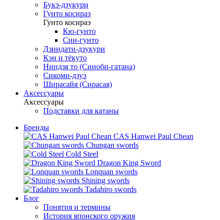
Букэ-дзукури
Гунто косираэ
Гунто косираэ
Кю-гунто
Син-гунто
Дзиндати-дзукури
Кэн и тёкуто
Ниндзя то (Синоби-гатана)
Сикоми-дзуэ
Ширасайя (Сирасая)
Аксессуары
Аксессуары
Подставки для катаны
Бренды
CAS Hanwei Paul Chean
Chungan swords
Cold Steel
Dragon King Sword
Lonquan swords
Shining swords
Tadahiro swords
Блог
Понятия и термины
История японского оружия