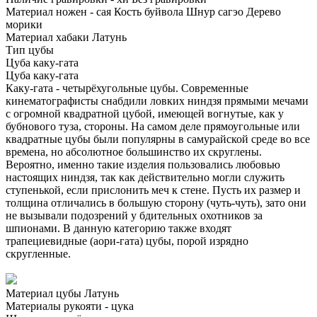
Материал ножен - сая
Кость буйвола
Шнур сагэо
Дерево
морики
Материал хабаки
Латунь
Тип цубы
Цуба каку-гата
Цуба каку-гата
Каку-гата - четырёхугольные цубы. Современные
кинематографисты снабдили ловких ниндзя прямыми мечами
с огромной квадратной цубой, имеющей вогнутые, как у
бубнового туза, стороны. На самом деле прямоугольные или
квадратные цубы были популярны в самурайской среде во все
времена, но абсолютное большинство их скруглены.
Вероятно, именно такие изделия пользовались любовью
настоящих ниндзя, так как действительно могли служить
ступенькой, если прислонить меч к стене. Пусть их размер и
толщина отличались в большую сторону (чуть-чуть), зато они
не вызывали подозрений у бдительных охотников за
шпионами. В данную категорию также входят
трапециевидные (аори-гата) цубы, порой изрядно
скругленные.
Материал цубы
Латунь
Материалы рукояти - цука