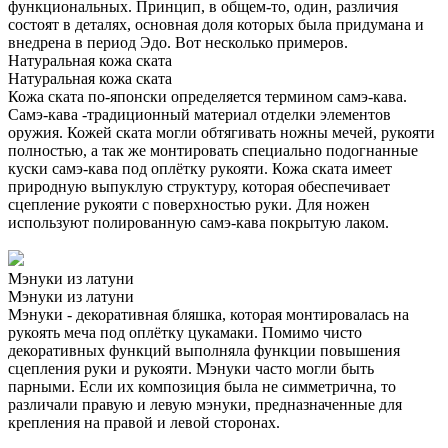
функциональных. Принцип, в общем-то, один, различия
состоят в деталях, основная доля которых была придумана и
внедрена в период Эдо. Вот несколько примеров.
Натуральная кожа ската
Натуральная кожа ската
Кожа ската по-японски определяется термином самэ-кава.
Самэ-кава -традиционный материал отделки элементов
оружия. Кожей ската могли обтягивать ножны мечей, рукояти
полностью, а так же монтировать специально подогнанные
куски самэ-кава под оплётку рукояти. Кожа ската имеет
природную выпуклую структуру, которая обеспечивает
сцепление рукояти с поверхностью руки. Для ножен
используют полированную самэ-кава покрытую лаком.
Мэнуки из латуни
Мэнуки из латуни
Мэнуки - декоративная бляшка, которая монтировалась на
рукоять меча под оплётку цукамаки. Помимо чисто
декоративных функций выполняла функции повышения
сцепления руки и рукояти. Мэнуки часто могли быть
парными. Если их композиция была не симметрична, то
различали правую и левую мэнуки, предназначенные для
крепления на правой и левой сторонах.