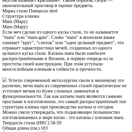
вкусом называет красивым». Таким образом, сибуй —
окончательный приговор в оценке предмета.
Марка стали
Damascus steel
Структура клинка
Maru (Мару)
Maru (Мару)
Если меч сделан из одного куска стали, то он называется
"maru" или "maru-gata". Слово "maru" в японском языке
означает "круг", "слиток" или "один цельный предмет", что
отражает характеристики мечей, созданных из одного
цельного куска стали. Катаны maru были наиболее
распространёнными в Японии, в первую очередь из за
простоты своей конструкции. При этом уступали
многослойным клинкам в гибкости и прочности.
Успехи современной металлургии свели к минимуму это
различие, мечи maru из современных сталей практические не
уступают мечам из более сложных ламинатов в
функциональности. Так как катаны maru являются самыми
простыми в изготовлении, это самый распространённый тип
структуры клинка при производстве катаны и сегодня.
Можно смело утверждать, что подавляющее большинство
изготавливаемых в мире катан - это катаны с клинком maru.
Твердость стали (HRC)
58-59
Общая длина (см.)
103