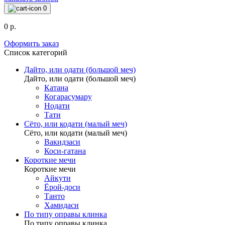
0
0 р.
Оформить заказ
Список категорий
Дайто, или одати (большой меч)
Дайто, или одати (большой меч)
Катана
Когарасумару
Нодати
Тати
Сёто, или кодати (малый меч)
Сёто, или кодати (малый меч)
Вакидзаси
Коси-гатана
Короткие мечи
Короткие мечи
Айкути
Ёрой-доси
Танто
Хамидаси
По типу оправы клинка
По типу оправы клинка