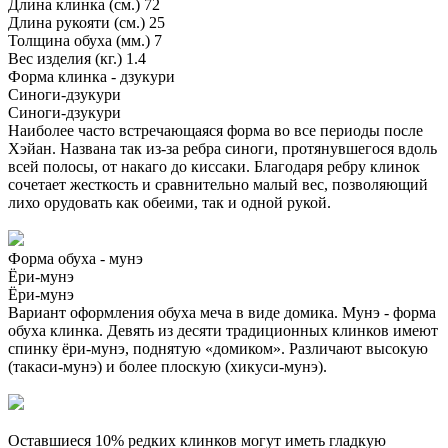
Длина клинка (см.)
72
Длина рукояти (см.)
25
Толщина обуха (мм.)
7
Вес изделия (кг.)
1.4
Форма клинка - дзукури
Синоги-дзукури
Синоги-дзукури
Наиболее часто встречающаяся форма во все периоды после
Хэйан. Названа так из-за ребра синоги, протянувшегося вдоль
всей полосы, от накаго до киссаки. Благодаря ребру клинок
сочетает жесткость и сравнительно малый вес, позволяющий
лихо орудовать как обеими, так и одной рукой.
Форма обуха - мунэ
Ёри-мунэ
Ёри-мунэ
Вариант оформления обуха меча в виде домика. Мунэ - форма
обуха клинка. Девять из десяти традиционных клинков имеют
спинку ёри-мунэ, поднятую «домиком». Различают высокую
(такаси-мунэ) и более плоскую (хикуси-мунэ).
Оставшиеся 10% редких клинков могут иметь гладкую