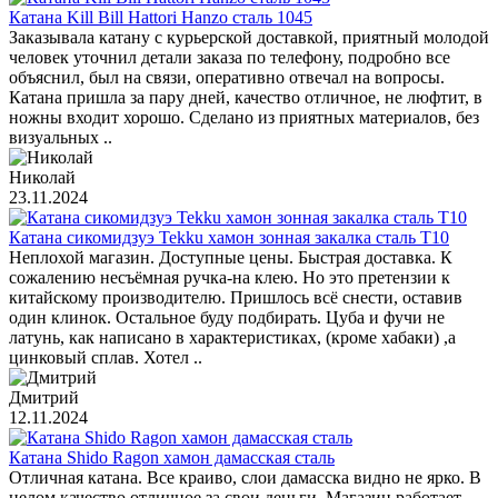
Катана Kill Bill Hattori Hanzo сталь 1045
Заказывала катану с курьерской доставкой, приятный молодой
человек уточнил детали заказа по телефону, подробно все
объяснил, был на связи, оперативно отвечал на вопросы.
Катана пришла за пару дней, качество отличное, не люфтит, в
ножны входит хорошо. Сделано из приятных материалов, без
визуальных ..
Николай
23.11.2024
Катана сикомидзуэ Tekku хамон зонная закалка сталь T10
Неплохой магазин. Доступные цены. Быстрая доставка. К
сожалению несъёмная ручка-на клею. Но это претензии к
китайскому производителю. Пришлось всё снести, оставив
один клинок. Остальное буду подбирать. Цуба и фучи не
латунь, как написано в характеристиках, (кроме хабаки) ,а
цинковый сплав. Хотел ..
Дмитрий
12.11.2024
Катана Shido Ragon хамон дамасская сталь
Отличная катана. Все краиво, слои дамасска видно не ярко. В
целом качество отличное за свои деньги. Магазин работает