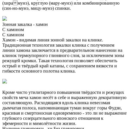
(хирамунэ), круглую (мару-мунэ) или комбинированную
(син-но-мунэ, мицу-мунэ) спинки.
Зонная закалка - хамон
С хамоном
С хамоном
Хамон - видимая линия зонной закалки на клинке.
Традиционная технология закалки клинка с получением
линии хамона заключается в предварительном нанесении на
клинок термоупорного глиняного слоя, за исключением зоны
режущей кромки. Такая технология позволяет обеспечить
острый и твёрдый край катаны, с сохранением вязкости и
гибкости основного полотна клинка.
Кроме чисто утилитарного повышения твёрдости и режущих
свойств меча хамон несёт в себе и выраженную декоративную
составляющую. Расходящаяся вдоль клинка невесомая
дымчатая полоса, напоминающая туман вокруг горы Фудзи,
красивая и смертоносная одновременно - это ли не выражение
глубокого созерцательного японского отношения к
эфемерности и мимолётности жизни.
Наличие гравировки - хи
Без гравировки