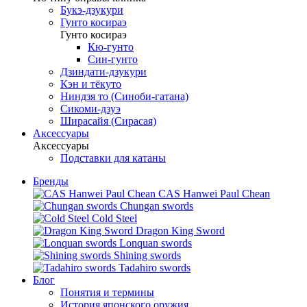
Букэ-дзукури
Гунто косираэ
Гунто косираэ
Кю-гунто
Син-гунто
Дзиндати-дзукури
Кэн и тёкуто
Ниндзя то (Синоби-гатана)
Сикоми-дзуэ
Ширасайя (Сирасая)
Аксессуары
Аксессуары
Подставки для катаны
Бренды
CAS Hanwei Paul Chean
Chungan swords
Cold Steel
Dragon King Sword
Lonquan swords
Shining swords
Tadahiro swords
Блог
Понятия и термины
История японского оружия