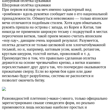
Шнуровая оплётка цукамаки
Шнуровая оплётка цукамаки
При первом взгляде на меч именно характерный вид
«ромбиков» вдоль рукоятки сообщает нам о его национальной
принадлежности. Обмануться невозможно — только японские
мечи отличаются подобным стилем. Хотя идея обматывать
рукоять пришла на острова с запада, из Кореи и Китая, там
никогда не применяли широкую тесьму с подкруткой в местах
пересечения витков, такой прием можно считать японским
«ноу-хау», дающим очень хороший результат. Разумеется,
оплетка делается не только шелковой или хлопчатобумажной
тесьмой, но и, например, китовым усом, кожей, ротангом,
круглым шнуром, толстой нитью, проволокой и т. д.
Преимущество в том, что правильно сделанная оплетка
держится на основе чрезвычайно крепко, а витки взаимно
перехлестывают друг друга так, что поочередно оказываются
прижатыми сверху. Если во время боя один или даже
несколько будут разрублены, система не расползется и
позволит окончить битву.
Разновидностей плетения («маки») много, только официально
зарегистрировано свыше семидесяти форм, но реально
применяются лишь несколько наиболее простых и