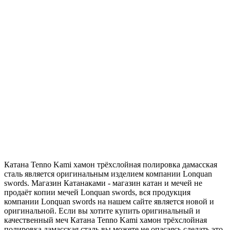
Катана Tenno Kami хамон трёхслойная полировка дамасская
сталь является оригинальным изделием компании Lonquan
swords. Магазин Катанаками - магазин катан и мечей не
продаёт копии мечей Lonquan swords, вся продукция
компании Lonquan swords на нашем сайте является новой и
оригинальной. Если вы хотите купить оригинальный и
качественный меч Катана Tenno Kami хамон трёхслойная
полировка дамасская сталь вы можете не опасаясь сделать это