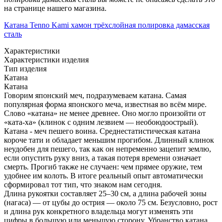
на странице нашего магазина.
Катана Tenno Kami хамон трёхслойная полировка дамасская
сталь
Характеристики
Характеристики изделия
Тип изделия
Катана
Катана
Говорим японский меч, подразумеваем катана. Самая
популярная форма японского меча, известная во всём мире.
Слово «катана» не менее древнее. Оно могло произойти от
«ката-ха» (клинок с одним лезвием — необоюдоострый).
Катана - меч пешего воина. Среднестатистическая катана
короче тати и обладает меньшим прогибом. Длинный клинок
неудобен для пешего, так как он непременно зацепит землю,
если опустить руку вниз, а такая потеря времени означает
смерть. Прогиб также не случаен: чем прямее оружие, тем
удобнее им колоть. В итоге реальный опыт автоматически
сформировал тот тип, что знаком нам сегодня.
Длина рукоятки составляет 25–30 см, а длина рабочей зоны
(нагаса) — от цубы до острия — около 75 см. Безусловно, рост
и длина рук конкретного владельца могут изменять эти
цифры в большую или меньшую сторону. Убранство катана