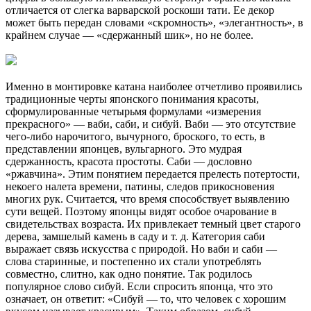
отличается от слегка варварской роскоши тати. Ее декор
может быть передан словами «скромность», «элегантность», в
крайнем случае — «сдержанный шик», но не более.
Именно в монтировке катана наиболее отчетливо проявились
традиционные черты японского понимания красоты,
сформулированные четырьмя формулами «измерения
прекрасного» — ваби, саби, и сибуй. Ваби — это отсутствие
чего-либо нарочитого, вычурного, броского, то есть, в
представлении японцев, вульгарного. Это мудрая
сдержанность, красота простоты. Саби — дословно
«ржавчина». Этим понятием передается прелесть потертости,
некоего налета времени, патины, следов прикосновения
многих рук. Считается, что время способствует выявлению
сути вещей. Поэтому японцы видят особое очарование в
свидетельствах возраста. Их привлекает темный цвет старого
дерева, замшелый камень в саду и т. д. Категория саби
выражает связь искусства с природой. Но ваби и саби —
слова старинные, и постепенно их стали употреблять
совместно, слитно, как одно понятие. Так родилось
популярное слово сибуй. Если спросить японца, что это
означает, он ответит: «Сибуй — то, что человек с хорошим