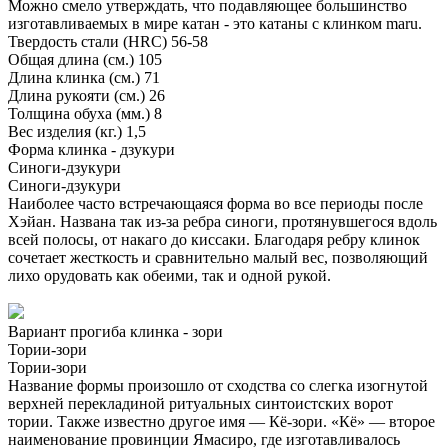
Можно смело утверждать, что подавляющее большинство
изготавливаемых в мире катан - это катаны с клинком maru.
Твердость стали (HRC)
56-58
Общая длина (см.)
105
Длина клинка (см.)
71
Длина рукояти (см.)
26
Толщина обуха (мм.)
8
Вес изделия (кг.)
1,5
Форма клинка - дзукури
Синоги-дзукури
Синоги-дзукури
Наиболее часто встречающаяся форма во все периоды после
Хэйан. Названа так из-за ребра синоги, протянувшегося вдоль
всей полосы, от накаго до киссаки. Благодаря ребру клинок
сочетает жесткость и сравнительно малый вес, позволяющий
лихо орудовать как обеими, так и одной рукой.
Вариант прогиба клинка - зори
Тории-зори
Тории-зори
Название формы произошло от сходства со слегка изогнутой
верхней перекладиной ритуальных синтоистских ворот
тории. Также известно другое имя — Кё-зори. «Кё» — второе
наименование провинции Ямасиро, где изготавливалось