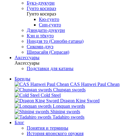
Букэ-дзукури
Гунто косираэ
Гунто косираэ
Кю-гунто
Син-гунто
Дзиндати-дзукури
Кэн и тёкуто
Ниндзя то (Синоби-гатана)
Сикоми-дзуэ
Ширасайя (Сирасая)
Аксессуары
Аксессуары
Подставки для катаны
Бренды
CAS Hanwei Paul Chean
Chungan swords
Cold Steel
Dragon King Sword
Lonquan swords
Shining swords
Tadahiro swords
Блог
Понятия и термины
История японского оружия