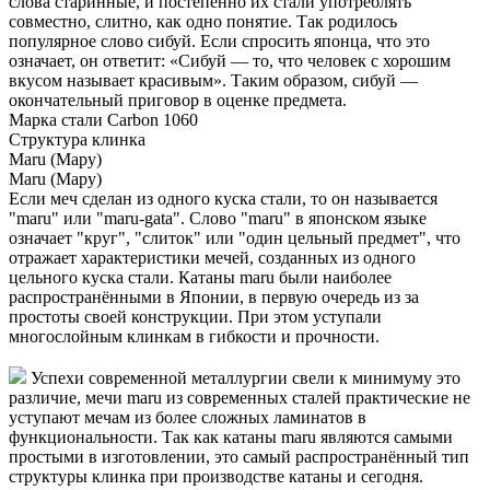
слова старинные, и постепенно их стали употреблять
совместно, слитно, как одно понятие. Так родилось
популярное слово сибуй. Если спросить японца, что это
означает, он ответит: «Сибуй — то, что человек с хорошим
вкусом называет красивым». Таким образом, сибуй —
окончательный приговор в оценке предмета.
Марка стали
Carbon 1060
Структура клинка
Maru (Мару)
Maru (Мару)
Если меч сделан из одного куска стали, то он называется
"maru" или "maru-gata". Слово "maru" в японском языке
означает "круг", "слиток" или "один цельный предмет", что
отражает характеристики мечей, созданных из одного
цельного куска стали. Катаны maru были наиболее
распространёнными в Японии, в первую очередь из за
простоты своей конструкции. При этом уступали
многослойным клинкам в гибкости и прочности.
Успехи современной металлургии свели к минимуму это
различие, мечи maru из современных сталей практические не
уступают мечам из более сложных ламинатов в
функциональности. Так как катаны maru являются самыми
простыми в изготовлении, это самый распространённый тип
структуры клинка при производстве катаны и сегодня.