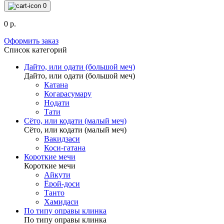
0
0 р.
Оформить заказ
Список категорий
Дайто, или одати (большой меч)
Дайто, или одати (большой меч)
Катана
Когарасумару
Нодати
Тати
Сёто, или кодати (малый меч)
Сёто, или кодати (малый меч)
Вакидзаси
Коси-гатана
Короткие мечи
Короткие мечи
Айкути
Ёрой-доси
Танто
Хамидаси
По типу оправы клинка
По типу оправы клинка