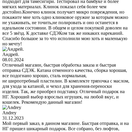
подходит для тамесигири. Тестировал на бамбуке и более
мягких материалах. Клинок показал себя более чем
достойно.Конечно клинок получает микро повреждения, но
покажите мне хоть одно клинковое оружие за которым можно
не ухаживать, не точить,не полировать и оно останется в
идеальном состоянии. В общем и целом покупкой доволен на
все 5 звёзд. К доставке СДЭКом так же никаких нареканий.
Спасибо большое за то что исполнили мою хоть и маленькую
но мечту!
Андрей.
08.01.2024
Отличный магазин, быстрая обработка заказа и быстрая
отправка СДЭК. Катана отменного качества, сборка хорошая,
все подогнано хорошо, сталь нормальная,
не ширпотребный пластилин. В комплекте тряпочка с маслом,
для ухода за катаной, и чехол для хранения-переноски
изделия. Так, же приобрел подставку. Отличный подарок на
НГ. Хороший выбор взрослых игрушек, на любой вкус, и
кошелек. Рекомендую данный магазин!
Andrey
31.12.2023
Мой первый заказ, в данном магазине. Быстрая отправка, и на
НГ пришел шикарный подарок. Все собрано, без люфтов,