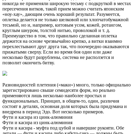
никогда не применяли широкую тесьму с подкруткой в местах
пересечения витков, такой прием можно считать японским
«ноу-хау», дающим очень хороший результат. Разумеется,
оплетка делается не только шелковой или хлопчатобумажной
тесьмой, но и, например, китовым усом, кожей, ротангом,
круглым шнуром, толстой нитью, проволокой и т. д.
Преимущество в том, что правильно сделанная оплетка
держится на основе чрезвычайно крепко, а витки взаимно
перехлестывают друг друга так, что поочередно оказываются
прижатыми сверху. Если во время боя один или даже
несколько будут разрублены, система не расползется и
позволит окончить битву.
Разновидностей плетения («маки») много, только официально
зарегистрировано свыше семидесяти форм, но реально
применяются лишь несколько наиболее простых и
функциональных. Принцип, в общем-то, один, различия
состоят в деталях, основная доля которых была придумана и
внедрена в период Эдо. Вот несколько примеров.
Фути и касира из цинк-алюминия
Фути и касира из цинк-алюминия
Фути и касира - муфта под цубой и навершие рукояти. Обе
детали — фути и касира либо кабуто-ганэ — должны быть