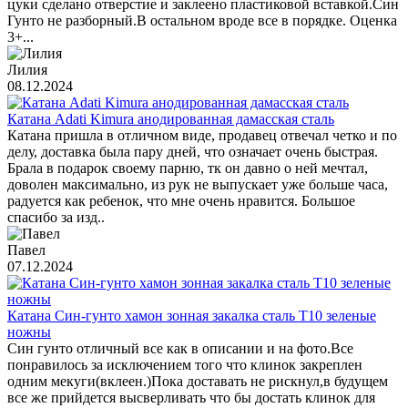
цуки сделано отверстие и заклеено пластиковой вставкой.Син
Гунто не разборный.В остальном вроде все в порядке. Оценка
3+...
Лилия
08.12.2024
Катана Adati Kimura анодированная дамасская сталь
Катана пришла в отличном виде, продавец отвечал четко и по
делу, доставка была пару дней, что означает очень быстрая.
Брала в подарок своему парню, тк он давно о ней мечтал,
доволен максимально, из рук не выпускает уже больше часа,
радуется как ребенок, что мне очень нравится. Большое
спасибо за изд..
Павел
07.12.2024
Катана Син-гунто хамон зонная закалка сталь T10 зеленые
ножны
Син гунто отличный все как в описании и на фото.Все
понравилось за исключением того что клинок закреплен
одним мекуги(вклеен.)Пока доставать не рискнул,в будущем
все же прийдется высверливать что бы достать клинок для