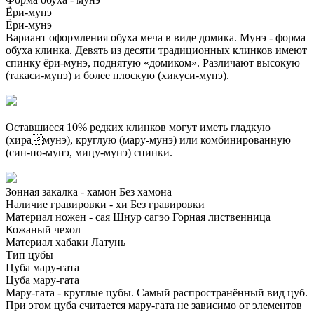
Ёри-мунэ
Ёри-мунэ
Вариант оформления обуха меча в виде домика. Мунэ - форма
обуха клинка. Девять из десяти традиционных клинков имеют
спинку ёри-мунэ, поднятую «домиком». Различают высокую
(такаси-мунэ) и более плоскую (хикуси-мунэ).
Оставшиеся 10% редких клинков могут иметь гладкую
(хирамунэ), круглую (мару-мунэ) или комбинированную
(син-но-мунэ, мицу-мунэ) спинки.
Зонная закалка - хамон
Без хамона
Наличие гравировки - хи
Без гравировки
Материал ножен - сая
Шнур сагэо
Горная лиственница
Кожаный чехол
Материал хабаки
Латунь
Тип цубы
Цуба мару-гата
Цуба мару-гата
Мару-гата - круглые цубы. Самый распространённый вид цуб.
При этом цуба считается мару-гата не зависимо от элементов