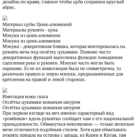
дизайна по краям, главное чтобы цуба сохраняла круглый
абрис.
Материал цубы
Цинк-алюминий
Материалы рукояти - цука
Мэнуки из цинк-алюминия
Мэнуки из цинк-алюминия
Мэнуки - декоративная бляшка, которая монтировалась на
рукоять меча под оплётку цукамаки. Помимо чисто
декоративных функций выполняла функции повышения
сцепления руки и рукояти. Мэнуки часто могли быть
парными. Если их композиция была не симметрична, то
различали правую и левую мэнуки, предназначенные для
крепления на правой и левой сторонах.
Имитация кожи ската
Оплётка цукамаки кожаным шнуром
Оплётка цукамаки кожаным шнуром
При первом взгляде на меч именно характерный вид
«ромбиков» вдоль рукоятки сообщает нам о его национальной
принадлежности. Обмануться невозможно — только японские
мечи отличаются подобным стилем. Хотя идея обматывать
рукоять пришла на острова с запада, из Кореи и Китая, там