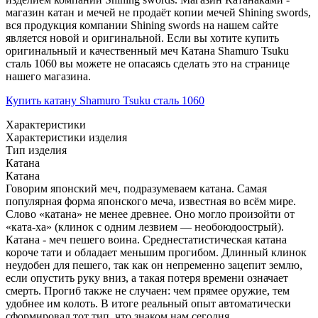
магазин катан и мечей не продаёт копии мечей Shining swords,
вся продукция компании Shining swords на нашем сайте
является новой и оригинальной. Если вы хотите купить
оригинальный и качественный меч Катана Shamuro Tsuku
сталь 1060 вы можете не опасаясь сделать это на странице
нашего магазина.
Купить катану Shamuro Tsuku сталь 1060
Характеристики
Характеристики изделия
Тип изделия
Катана
Катана
Говорим японский меч, подразумеваем катана. Самая
популярная форма японского меча, известная во всём мире.
Слово «катана» не менее древнее. Оно могло произойти от
«ката-ха» (клинок с одним лезвием — необоюдоострый).
Катана - меч пешего воина. Среднестатистическая катана
короче тати и обладает меньшим прогибом. Длинный клинок
неудобен для пешего, так как он непременно зацепит землю,
если опустить руку вниз, а такая потеря времени означает
смерть. Прогиб также не случаен: чем прямее оружие, тем
удобнее им колоть. В итоге реальный опыт автоматически
сформировал тот тип, что знаком нам сегодня.