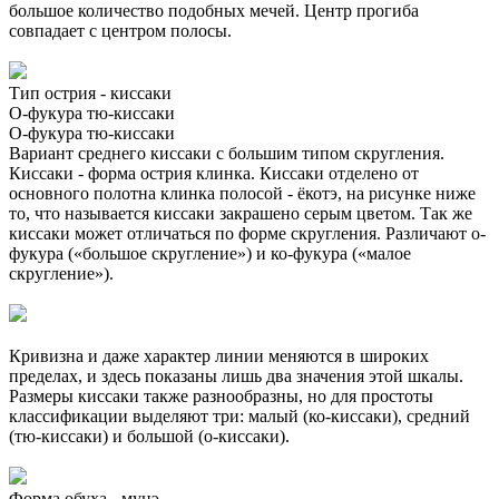
большое количество подобных мечей. Центр прогиба
совпадает с центром полосы.
Тип острия - киссаки
О-фукура тю-киссаки
О-фукура тю-киссаки
Вариант среднего киссаки с большим типом скругления.
Киссаки - форма острия клинка. Киссаки отделено от
основного полотна клинка полосой - ёкотэ, на рисунке ниже
то, что называется киссаки закрашено серым цветом. Так же
киссаки может отличаться по форме скругления. Различают о-
фукура («большое скругление») и ко-фукура («малое
скругление»).
Кривизна и даже характер линии меняются в широких
пределах, и здесь показаны лишь два значения этой шкалы.
Размеры киссаки также разнообразны, но для простоты
классификации выделяют три: малый (ко-киссаки), средний
(тю-киссаки) и большой (о-киссаки).
Форма обуха - мунэ