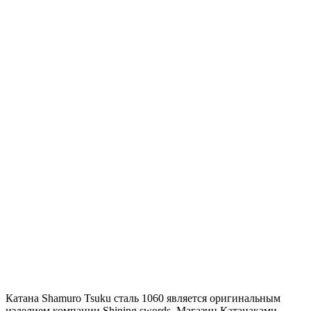
Катана Shamuro Tsuku сталь 1060 является оригинальным
изделием компании Shining swords. Магазин Катанаками -