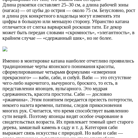
Длина рукоятки составляет 25–30 см, а длина рабочей зоны
(нагаса) — от цубы до острия — около 75 см. Безусловно, рост
и длина рук конкретного владельца могут изменять эти
цифры в большую или меньшую сторону. Убранство катана
отличается от слегка варварской роскоши тати. Ее декор
может быть передан словами «скромность», «элегантность», в
крайнем случае — «сдержанный шик», но не более.
Именно в монтировке катана наиболее отчетливо проявились
традиционные черты японского понимания красоты,
сформулированные четырьмя формулами «измерения
прекрасного» — ваби, саби, и сибуй. Ваби — это отсутствие
чего-либо нарочитого, вычурного, броского, то есть, в
представлении японцев, вульгарного. Это мудрая
сдержанность, красота простоты. Саби — дословно
«ржавчина». Этим понятием передается прелесть потертости,
некоего налета времени, патины, следов прикосновения
многих рук. Считается, что время способствует выявлению
сути вещей. Поэтому японцы видят особое очарование в
свидетельствах возраста. Их привлекает темный цвет старого
дерева, замшелый камень в саду и т. д. Категория саби
выражает связь искусства с природой. Но ваби и саби —