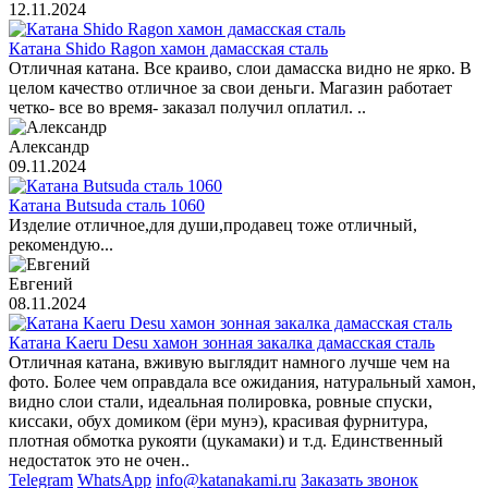
12.11.2024
Катана Shido Ragon хамон дамасская сталь
Отличная катана. Все краиво, слои дамасска видно не ярко. В
целом качество отличное за свои деньги. Магазин работает
четко- все во время- заказал получил оплатил. ..
Александр
09.11.2024
Катана Butsuda сталь 1060
Изделие отличное,для души,продавец тоже отличный,
рекомендую...
Евгений
08.11.2024
Катана Kaeru Desu хамон зонная закалка дамасская сталь
Отличная катана, вживую выглядит намного лучше чем на
фото. Более чем оправдала все ожидания, натуральный хамон,
видно слои стали, идеальная полировка, ровные спуски,
киссаки, обух домиком (ёри мунэ), красивая фурнитура,
плотная обмотка рукояти (цукамаки) и т.д. Единственный
недостаток это не очен..
Telegram
WhatsApp
info@katanakami.ru
Заказать звонок