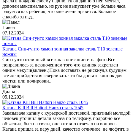
Брала в подарок своему парню, тк он давно о ней мечтал,
доволен максимально, из рук не выпускает уже больше часа,
радуется как ребенок, что мне очень нравится. Большое
спасибо за изд..
Павел
07.12.2024
Катана Син-гунто хамон зонная закалка сталь T10 зеленые
ножны
Син гунто отличный все как в описании и на фото.Все
понравилось за исключением того что клинок закреплен
одним мекуги(вклеен.)Пока доставать не рискнул,в будущем
все же прийдется высверливать что бы достать клинок для
чистки или полировки...
Диана
05.12.2024
Катана Kill Bill Hattori Hanzo сталь 1045
Заказывала катану с курьерской доставкой, приятный молодой
человек уточнил детали заказа по телефону, подробно все
объяснил, был на связи, оперативно отвечал на вопросы.
Катана пришла за пару дней, качество отличное, не люфтит, в