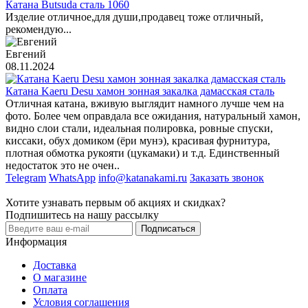
Катана Butsuda сталь 1060
Изделие отличное,для души,продавец тоже отличный,
рекомендую...
Евгений
08.11.2024
Катана Kaeru Desu хамон зонная закалка дамасская сталь
Отличная катана, вживую выглядит намного лучше чем на
фото. Более чем оправдала все ожидания, натуральный хамон,
видно слои стали, идеальная полировка, ровные спуски,
киссаки, обух домиком (ёри мунэ), красивая фурнитура,
плотная обмотка рукояти (цукамаки) и т.д. Единственный
недостаток это не очен..
Telegram
WhatsApp
info@katanakami.ru
Заказать звонок
Хотите узнавать первым об акциях и скидках?
Подпишитесь на нашу рассылку
Подписаться
Информация
Доставка
О магазине
Оплата
Условия соглашения