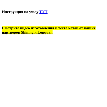
Инструкция по уходу
ТУТ
Смотрите видео изготовления и теста катан от наших
партнеров Shining и Lonquan