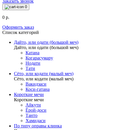
Заказать звонок
0
0 р.
Оформить заказ
Список категорий
Дайто, или одати (большой меч)
Дайто, или одати (большой меч)
Катана
Когарасумару
Нодати
Тати
Сёто, или кодати (малый меч)
Сёто, или кодати (малый меч)
Вакидзаси
Коси-гатана
Короткие мечи
Короткие мечи
Айкути
Ёрой-доси
Танто
Хамидаси
По типу оправы клинка