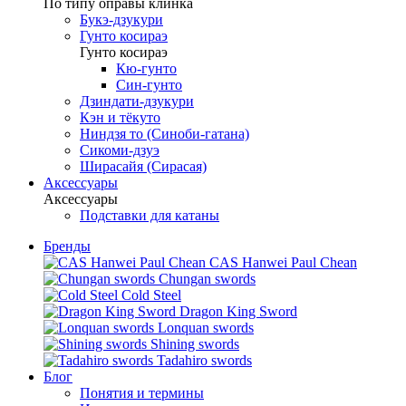
По типу оправы клинка
Букэ-дзукури
Гунто косираэ
Гунто косираэ
Кю-гунто
Син-гунто
Дзиндати-дзукури
Кэн и тёкуто
Ниндзя то (Синоби-гатана)
Сикоми-дзуэ
Ширасайя (Сирасая)
Аксессуары
Аксессуары
Подставки для катаны
Бренды
CAS Hanwei Paul Chean
Chungan swords
Cold Steel
Dragon King Sword
Lonquan swords
Shining swords
Tadahiro swords
Блог
Понятия и термины