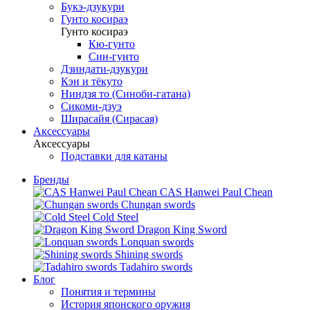
Букэ-дзукури
Гунто косираэ
Гунто косираэ
Кю-гунто
Син-гунто
Дзиндати-дзукури
Кэн и тёкуто
Ниндзя то (Синоби-гатана)
Сикоми-дзуэ
Ширасайя (Сирасая)
Аксессуары
Аксессуары
Подставки для катаны
Бренды
CAS Hanwei Paul Chean
Chungan swords
Cold Steel
Dragon King Sword
Lonquan swords
Shining swords
Tadahiro swords
Блог
Понятия и термины
История японского оружия