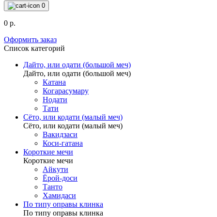
0
0 р.
Оформить заказ
Список категорий
Дайто, или одати (большой меч)
Дайто, или одати (большой меч)
Катана
Когарасумару
Нодати
Тати
Сёто, или кодати (малый меч)
Сёто, или кодати (малый меч)
Вакидзаси
Коси-гатана
Короткие мечи
Короткие мечи
Айкути
Ёрой-доси
Танто
Хамидаси
По типу оправы клинка
По типу оправы клинка