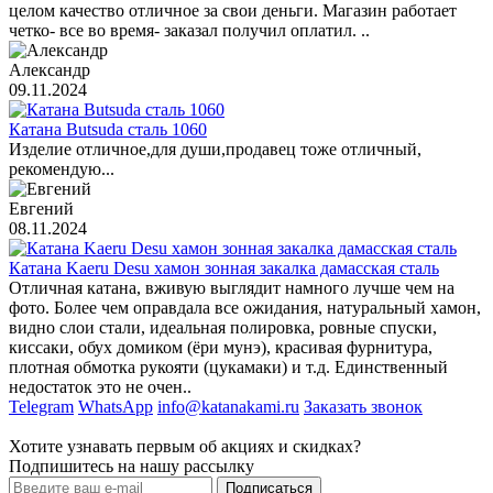
целом качество отличное за свои деньги. Магазин работает
четко- все во время- заказал получил оплатил. ..
Александр
09.11.2024
Катана Butsuda сталь 1060
Изделие отличное,для души,продавец тоже отличный,
рекомендую...
Евгений
08.11.2024
Катана Kaeru Desu хамон зонная закалка дамасская сталь
Отличная катана, вживую выглядит намного лучше чем на
фото. Более чем оправдала все ожидания, натуральный хамон,
видно слои стали, идеальная полировка, ровные спуски,
киссаки, обух домиком (ёри мунэ), красивая фурнитура,
плотная обмотка рукояти (цукамаки) и т.д. Единственный
недостаток это не очен..
Telegram
WhatsApp
info@katanakami.ru
Заказать звонок
Хотите узнавать первым об акциях и скидках?
Подпишитесь на нашу рассылку
Подписаться