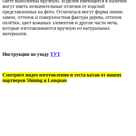
сайте выполнены вручную. Изделия имеющиеся в наличии
могут иметь незначительные отличия от изделий
представленных на фото. Отличаться могут форма линии
хамон, оттенок и поверхностная фактура дерева, оттенок
оплётки, цвет кожаных элементов и другие части меча,
которые изготавливаются вручную из натуральных
материалов.
Инструкция по уходу
ТУТ
Смотрите видео изготовления и теста катан от наших
партнеров Shining и Lonquan