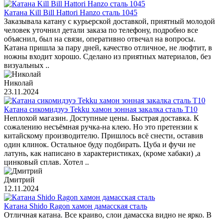
Катана Kill Bill Hattori Hanzo сталь 1045
Заказывала катану с курьерской доставкой, приятный молодой
человек уточнил детали заказа по телефону, подробно все
объяснил, был на связи, оперативно отвечал на вопросы.
Катана пришла за пару дней, качество отличное, не люфтит, в
ножны входит хорошо. Сделано из приятных материалов, без
визуальных ..
Николай
23.11.2024
Катана сикомидзуэ Tekku хамон зонная закалка сталь T10
Неплохой магазин. Доступные цены. Быстрая доставка. К
сожалению несъёмная ручка-на клею. Но это претензии к
китайскому производителю. Пришлось всё снести, оставив
один клинок. Остальное буду подбирать. Цуба и фучи не
латунь, как написано в характеристиках, (кроме хабаки) ,а
цинковый сплав. Хотел ..
Дмитрий
12.11.2024
Катана Shido Ragon хамон дамасская сталь
Отличная катана. Все краиво, слои дамасска видно не ярко. В