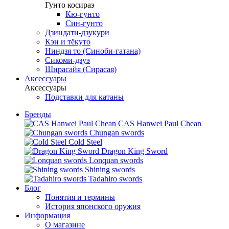
Гунто косираэ
Кю-гунто
Син-гунто
Дзиндати-дзукури
Кэн и тёкуто
Ниндзя то (Синоби-гатана)
Сикоми-дзуэ
Ширасайя (Сирасая)
Аксессуары
Аксессуары
Подставки для катаны
Бренды
CAS Hanwei Paul Chean
Chungan swords
Cold Steel
Dragon King Sword
Lonquan swords
Shining swords
Tadahiro swords
Блог
Понятия и термины
История японского оружия
Информация
О магазине