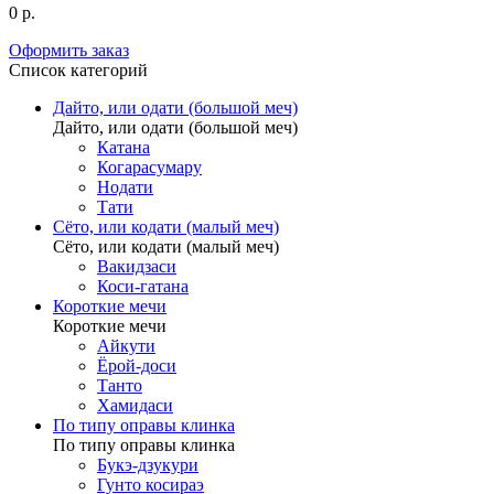
0 р.
Оформить заказ
Список категорий
Дайто, или одати (большой меч)
Дайто, или одати (большой меч)
Катана
Когарасумару
Нодати
Тати
Сёто, или кодати (малый меч)
Сёто, или кодати (малый меч)
Вакидзаси
Коси-гатана
Короткие мечи
Короткие мечи
Айкути
Ёрой-доси
Танто
Хамидаси
По типу оправы клинка
По типу оправы клинка
Букэ-дзукури
Гунто косираэ