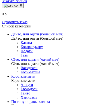
Заказать звонок
0
0 р.
Оформить заказ
Список категорий
Дайто, или одати (большой меч)
Дайто, или одати (большой меч)
Катана
Когарасумару
Нодати
Тати
Сёто, или кодати (малый меч)
Сёто, или кодати (малый меч)
Вакидзаси
Коси-гатана
Короткие мечи
Короткие мечи
Айкути
Ёрой-доси
Танто
Хамидаси
По типу оправы клинка