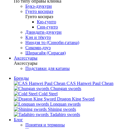
По типу оправы клинка
Букэ-дзукури
Гунто косираэ
Гунто косираэ
Кю-гунто
Син-гунто
Дзиндати-дзукури
Кэн и тёкуто
Ниндзя то (Синоби-гатана)
Сикоми-дзуэ
Ширасайя (Сирасая)
Аксессуары
Аксессуары
Подставки для катаны
Бренды
CAS Hanwei Paul Chean
Chungan swords
Cold Steel
Dragon King Sword
Lonquan swords
Shining swords
Tadahiro swords
Блог
Понятия и термины