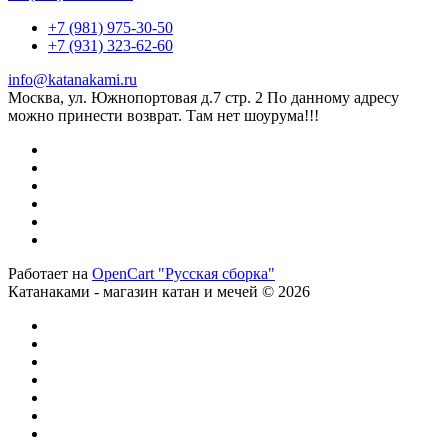
+7 (981) 975-30-50
+7 (931) 323-62-60
info@katanakami.ru
Москва, ул. Южнопортовая д.7 стр. 2 По данному адресу
можно принести возврат. Там нет шоурума!!!
Работает на
OpenCart "Русская сборка"
Катанаками - магазин катан и мечей © 2026