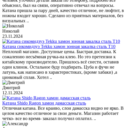
человек уточнил детали заказа по телефону, подробно все
объяснил, был на связи, оперативно отвечал на вопросы.
Катана пришла за пару дней, качество отличное, не люфтит, в
ножны входит хорошо. Сделано из приятных материалов, без
визуальных ..
Николай
23.11.2024
Катана сикомидзуэ Tekku хамон зонная закалка сталь T10
Неплохой магазин. Доступные цены. Быстрая доставка. К
сожалению несъёмная ручка-на клею. Но это претензии к
китайскому производителю. Пришлось всё снести, оставив
один клинок. Остальное буду подбирать. Цуба и фучи не
латунь, как написано в характеристиках, (кроме хабаки) ,а
цинковый сплав. Хотел ..
Дмитрий
12.11.2024
Катана Shido Ragon хамон дамасская сталь
Отличная катана. Все краиво, слои дамасска видно не ярко. В
целом качество отличное за свои деньги. Магазин работает
четко- все во время- заказал получил оплатил. ..