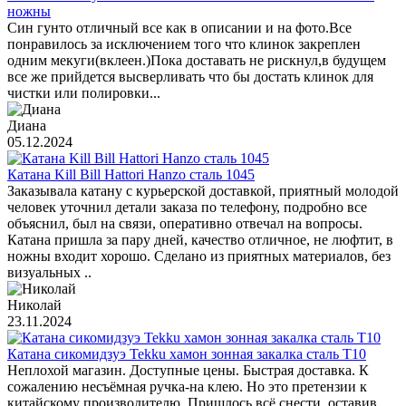
ножны
Син гунто отличный все как в описании и на фото.Все
понравилось за исключением того что клинок закреплен
одним мекуги(вклеен.)Пока доставать не рискнул,в будущем
все же прийдется высверливать что бы достать клинок для
чистки или полировки...
Диана
05.12.2024
Катана Kill Bill Hattori Hanzo сталь 1045
Заказывала катану с курьерской доставкой, приятный молодой
человек уточнил детали заказа по телефону, подробно все
объяснил, был на связи, оперативно отвечал на вопросы.
Катана пришла за пару дней, качество отличное, не люфтит, в
ножны входит хорошо. Сделано из приятных материалов, без
визуальных ..
Николай
23.11.2024
Катана сикомидзуэ Tekku хамон зонная закалка сталь T10
Неплохой магазин. Доступные цены. Быстрая доставка. К
сожалению несъёмная ручка-на клею. Но это претензии к
китайскому производителю. Пришлось всё снести, оставив