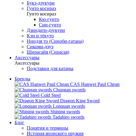
Букэ-дзукури
Гунто косираэ
Гунто косираэ
Кю-гунто
Син-гунто
Дзиндати-дзукури
Кэн и тёкуто
Ниндзя то (Синоби-гатана)
Сикоми-дзуэ
Ширасайя (Сирасая)
Аксессуары
Аксессуары
Подставки для катаны
Бренды
CAS Hanwei Paul Chean
Chungan swords
Cold Steel
Dragon King Sword
Lonquan swords
Shining swords
Tadahiro swords
Блог
Понятия и термины
История японского оружия