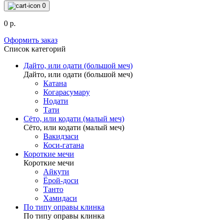
0
0 р.
Оформить заказ
Список категорий
Дайто, или одати (большой меч)
Дайто, или одати (большой меч)
Катана
Когарасумару
Нодати
Тати
Сёто, или кодати (малый меч)
Сёто, или кодати (малый меч)
Вакидзаси
Коси-гатана
Короткие мечи
Короткие мечи
Айкути
Ёрой-доси
Танто
Хамидаси
По типу оправы клинка
По типу оправы клинка