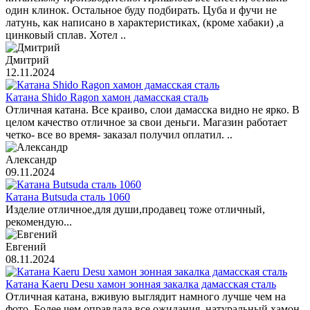
один клинок. Остальное буду подбирать. Цуба и фучи не
латунь, как написано в характеристиках, (кроме хабаки) ,а
цинковый сплав. Хотел ..
Дмитрий
12.11.2024
Катана Shido Ragon хамон дамасская сталь
Отличная катана. Все краиво, слои дамасска видно не ярко. В
целом качество отличное за свои деньги. Магазин работает
четко- все во время- заказал получил оплатил. ..
Александр
09.11.2024
Катана Butsuda сталь 1060
Изделие отличное,для души,продавец тоже отличный,
рекомендую...
Евгений
08.11.2024
Катана Kaeru Desu хамон зонная закалка дамасская сталь
Отличная катана, вживую выглядит намного лучше чем на
фото. Более чем оправдала все ожидания, натуральный хамон,