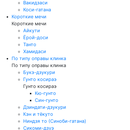
Вакидзаси
Коси-гатана
Короткие мечи
Короткие мечи
Айкути
Ёрой-доси
Танто
Хамидаси
По типу оправы клинка
По типу оправы клинка
Букэ-дзукури
Гунто косираэ
Гунто косираэ
Кю-гунто
Син-гунто
Дзиндати-дзукури
Кэн и тёкуто
Ниндзя то (Синоби-гатана)
Сикоми-дзуэ