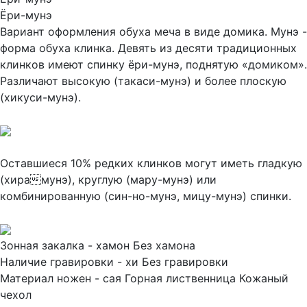
Ёри-мунэ
Вариант оформления обуха меча в виде домика. Мунэ -
форма обуха клинка. Девять из десяти традиционных
клинков имеют спинку ёри-мунэ, поднятую «домиком».
Различают высокую (такаси-мунэ) и более плоскую
(хикуси-мунэ).
Оставшиеся 10% редких клинков могут иметь гладкую
(хирамунэ), круглую (мару-мунэ) или
комбинированную (син-но-мунэ, мицу-мунэ) спинки.
Зонная закалка - хамон
Без хамона
Наличие гравировки - хи
Без гравировки
Материал ножен - сая
Горная лиственница
Кожаный
чехол