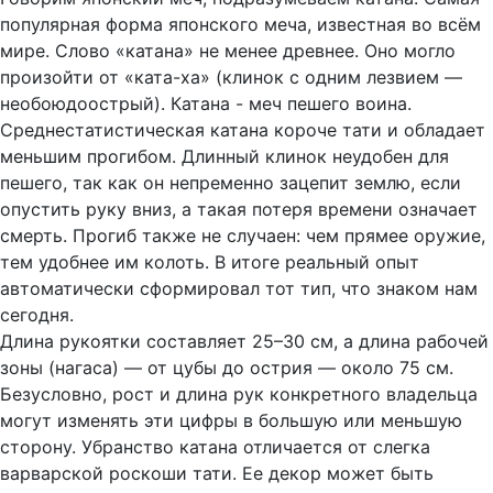
популярная форма японского меча, известная во всём
мире. Слово «катана» не менее древнее. Оно могло
произойти от «ката-ха» (клинок с одним лезвием —
необоюдоострый). Катана - меч пешего воина.
Среднестатистическая катана короче тати и обладает
меньшим прогибом. Длинный клинок неудобен для
пешего, так как он непременно зацепит землю, если
опустить руку вниз, а такая потеря времени означает
смерть. Прогиб также не случаен: чем прямее оружие,
тем удобнее им колоть. В итоге реальный опыт
автоматически сформировал тот тип, что знаком нам
сегодня.
Длина рукоятки составляет 25–30 см, а длина рабочей
зоны (нагаса) — от цубы до острия — около 75 см.
Безусловно, рост и длина рук конкретного владельца
могут изменять эти цифры в большую или меньшую
сторону. Убранство катана отличается от слегка
варварской роскоши тати. Ее декор может быть