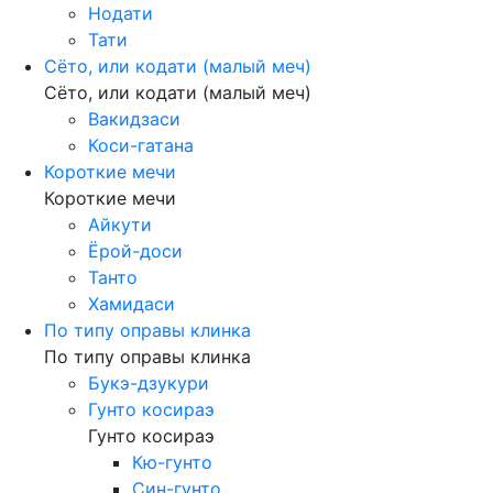
Нодати
Тати
Сёто, или кодати (малый меч)
Сёто, или кодати (малый меч)
Вакидзаси
Коси-гатана
Короткие мечи
Короткие мечи
Айкути
Ёрой-доси
Танто
Хамидаси
По типу оправы клинка
По типу оправы клинка
Букэ-дзукури
Гунто косираэ
Гунто косираэ
Кю-гунто
Син-гунто