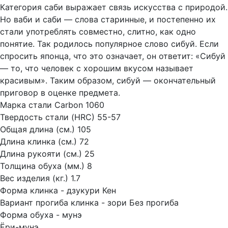
Категория саби выражает связь искусства с природой.
Но ваби и саби — слова старинные, и постепенно их
стали употреблять совместно, слитно, как одно
понятие. Так родилось популярное слово сибуй. Если
спросить японца, что это означает, он ответит: «Сибуй
— то, что человек с хорошим вкусом называет
красивым». Таким образом, сибуй — окончательный
приговор в оценке предмета.
Марка стали
Carbon 1060
Твердость стали (HRC)
55-57
Общая длина (см.)
105
Длина клинка (см.)
72
Длина рукояти (см.)
25
Толщина обуха (мм.)
8
Вес изделия (кг.)
1.7
Форма клинка - дзукури
Кен
Вариант прогиба клинка - зори
Без прогиба
Форма обуха - мунэ
Ёри-мунэ