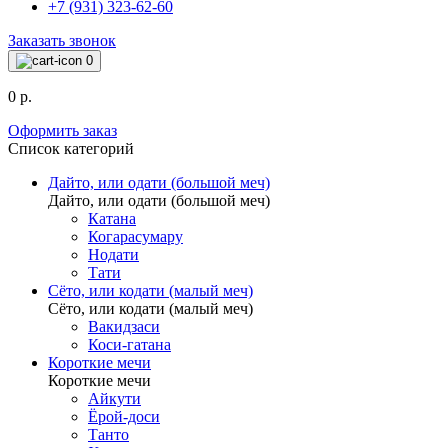
+7 (931) 323-62-60
Заказать звонок
0
0 р.
Оформить заказ
Список категорий
Дайто, или одати (большой меч)
Дайто, или одати (большой меч)
Катана
Когарасумару
Нодати
Тати
Сёто, или кодати (малый меч)
Сёто, или кодати (малый меч)
Вакидзаси
Коси-гатана
Короткие мечи
Короткие мечи
Айкути
Ёрой-доси
Танто