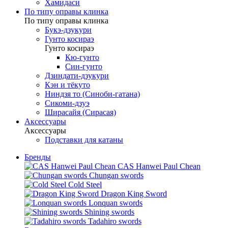
Хамидаси
По типу оправы клинка
По типу оправы клинка
Букэ-дзукури
Гунто косираэ
Гунто косираэ
Кю-гунто
Син-гунто
Дзиндати-дзукури
Кэн и тёкуто
Ниндзя то (Синоби-гатана)
Сикоми-дзуэ
Ширасайя (Сирасая)
Аксессуары
Аксессуары
Подставки для катаны
Бренды
CAS Hanwei Paul Chean
Chungan swords
Cold Steel
Dragon King Sword
Lonquan swords
Shining swords
Tadahiro swords