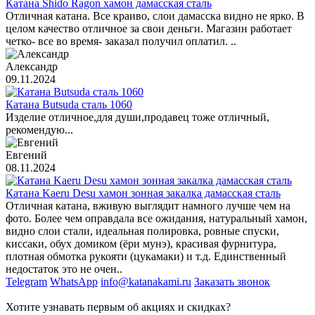
Катана Shido Ragon хамон дамасская сталь
Отличная катана. Все краиво, слои дамасска видно не ярко. В
целом качество отличное за свои деньги. Магазин работает
четко- все во время- заказал получил оплатил. ..
Александр
09.11.2024
Катана Butsuda сталь 1060
Изделие отличное,для души,продавец тоже отличный,
рекомендую...
Евгений
08.11.2024
Катана Kaeru Desu хамон зонная закалка дамасская сталь
Отличная катана, вживую выглядит намного лучше чем на
фото. Более чем оправдала все ожидания, натуральный хамон,
видно слои стали, идеальная полировка, ровные спуски,
киссаки, обух домиком (ёри мунэ), красивая фурнитура,
плотная обмотка рукояти (цукамаки) и т.д. Единственный
недостаток это не очен..
Telegram
WhatsApp
info@katanakami.ru
Заказать звонок
Хотите узнавать первым об акциях и скидках?