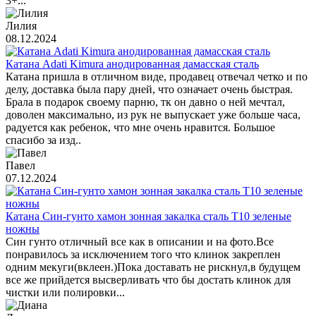
3+...
Лилия
08.12.2024
Катана Adati Kimura анодированная дамасская сталь
Катана пришла в отличном виде, продавец отвечал четко и по
делу, доставка была пару дней, что означает очень быстрая.
Брала в подарок своему парню, тк он давно о ней мечтал,
доволен максимально, из рук не выпускает уже больше часа,
радуется как ребенок, что мне очень нравится. Большое
спасибо за изд..
Павел
07.12.2024
Катана Син-гунто хамон зонная закалка сталь T10 зеленые
ножны
Син гунто отличный все как в описании и на фото.Все
понравилось за исключением того что клинок закреплен
одним мекуги(вклеен.)Пока доставать не рискнул,в будущем
все же прийдется высверливать что бы достать клинок для
чистки или полировки...