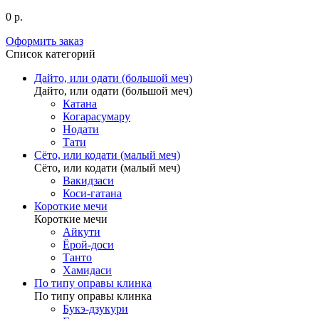
0 р.
Оформить заказ
Список категорий
Дайто, или одати (большой меч)
Дайто, или одати (большой меч)
Катана
Когарасумару
Нодати
Тати
Сёто, или кодати (малый меч)
Сёто, или кодати (малый меч)
Вакидзаси
Коси-гатана
Короткие мечи
Короткие мечи
Айкути
Ёрой-доси
Танто
Хамидаси
По типу оправы клинка
По типу оправы клинка
Букэ-дзукури