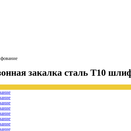
лифование
 зонная закалка сталь T10 шли