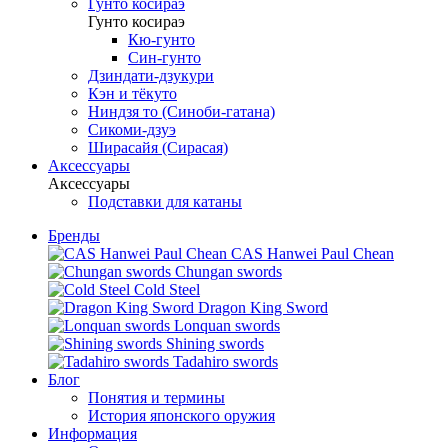
Гунто косираэ
Гунто косираэ
Кю-гунто
Син-гунто
Дзиндати-дзукури
Кэн и тёкуто
Ниндзя то (Синоби-гатана)
Сикоми-дзуэ
Ширасайя (Сирасая)
Аксессуары
Аксессуары
Подставки для катаны
Бренды
CAS Hanwei Paul Chean
Chungan swords
Cold Steel
Dragon King Sword
Lonquan swords
Shining swords
Tadahiro swords
Блог
Понятия и термины
История японского оружия
Информация