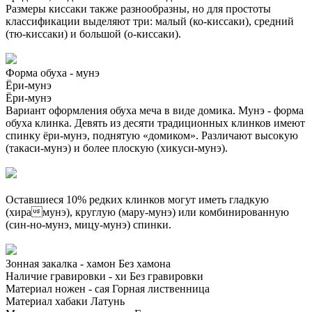
Размеры киссаки также разнообразны, но для простоты
классификации выделяют три: малый (ко-киссаки), средний
(тю-киссаки) и большой (о-киссаки).
Форма обуха - мунэ
Ёри-мунэ
Ёри-мунэ
Вариант оформления обуха меча в виде домика. Мунэ - форма
обуха клинка. Девять из десяти традиционных клинков имеют
спинку ёри-мунэ, поднятую «домиком». Различают высокую
(такаси-мунэ) и более плоскую (хикуси-мунэ).
Оставшиеся 10% редких клинков могут иметь гладкую
(хирамунэ), круглую (мару-мунэ) или комбинированную
(син-но-мунэ, мицу-мунэ) спинки.
Зонная закалка - хамон
Без хамона
Наличие гравировки - хи
Без гравировки
Материал ножен - сая
Горная лиственница
Материал хабаки
Латунь