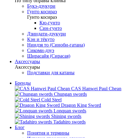
По типу оправы клинка
Букэ-дзукури
Гунто косираэ
Гунто косираэ
Кю-гунто
Син-гунто
Дзиндати-дзукури
Кэн и тёкуто
Ниндзя то (Синоби-гатана)
Сикоми-дзуэ
Ширасайя (Сирасая)
Аксессуары
Аксессуары
Подставки для катаны
Бренды
CAS Hanwei Paul Chean
Chungan swords
Cold Steel
Dragon King Sword
Lonquan swords
Shining swords
Tadahiro swords
Блог
Понятия и термины