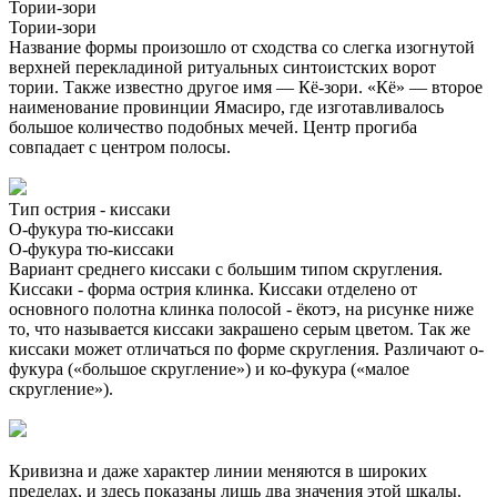
Тории-зори
Тории-зори
Название формы произошло от сходства со слегка изогнутой
верхней перекладиной ритуальных синтоистских ворот
тории. Также известно другое имя — Кё-зори. «Кё» — второе
наименование провинции Ямасиро, где изготавливалось
большое количество подобных мечей. Центр прогиба
совпадает с центром полосы.
Тип острия - киссаки
О-фукура тю-киссаки
О-фукура тю-киссаки
Вариант среднего киссаки с большим типом скругления.
Киссаки - форма острия клинка. Киссаки отделено от
основного полотна клинка полосой - ёкотэ, на рисунке ниже
то, что называется киссаки закрашено серым цветом. Так же
киссаки может отличаться по форме скругления. Различают о-
фукура («большое скругление») и ко-фукура («малое
скругление»).
Кривизна и даже характер линии меняются в широких
пределах, и здесь показаны лишь два значения этой шкалы.