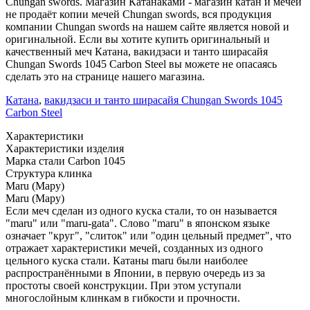
Chungan swords. Магазин Катанаками - магазин катан и мечей
не продаёт копии мечей Chungan swords, вся продукция
компании Chungan swords на нашем сайте является новой и
оригинальной. Если вы хотите купить оригинальный и
качественный меч Катана, вакидзаси и танто ширасайя
Chungan Swords 1045 Carbon Steel вы можете не опасаясь
сделать это на странице нашего магазина.
Катана
,
вакидзаси и танто ширасайя Chungan Swords 1045
Carbon Steel
Характеристики
Характеристики изделия
Марка стали
Carbon 1045
Структура клинка
Maru (Мару)
Maru (Мару)
Если меч сделан из одного куска стали, то он называется
"maru" или "maru-gata". Слово "maru" в японском языке
означает "круг", "слиток" или "один цельный предмет", что
отражает характеристики мечей, созданных из одного
цельного куска стали. Катаны maru были наиболее
распространёнными в Японии, в первую очередь из за
простоты своей конструкции. При этом уступали
многослойным клинкам в гибкости и прочности.