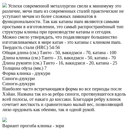
Успехи современной металлургии свели к минимуму это
различие, мечи maru из современных сталей практические не
уступают мечам из более сложных ламинатов в
функциональности. Так как катаны maru являются самыми
простыми в изготовлении, это самый распространённый тип
структуры клинка при производстве катаны и сегодня.
Можно смело утверждать, что подавляющее большинство
изготавливаемых в мире катан - это катаны с клинком maru.
Твердость стали (HRC)
54-56
Общая длина (см.)
Танто - 50, вакидзаси - 70, катана - 100
Длина клинка (см.)
Танто - 33, вакидзаси - 50, катана - 70
Длина рукояти (см.)
Танто - 16, вакидзаси - 20, катана - 25
Толщина обуха (мм.)
7
Форма клинка - дзукури
Синоги-дзукури
Синоги-дзукури
Наиболее часто встречающаяся форма во все периоды после
Хэйан. Названа так из-за ребра синоги, протянувшегося вдоль
всей полосы, от накаго до киссаки. Благодаря ребру клинок
сочетает жесткость и сравнительно малый вес, позволяющий
лихо орудовать как обеими, так и одной рукой.
Вариант прогиба клинка - зори