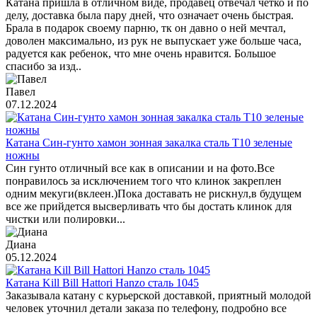
Катана пришла в отличном виде, продавец отвечал четко и по
делу, доставка была пару дней, что означает очень быстрая.
Брала в подарок своему парню, тк он давно о ней мечтал,
доволен максимально, из рук не выпускает уже больше часа,
радуется как ребенок, что мне очень нравится. Большое
спасибо за изд..
Павел
07.12.2024
Катана Син-гунто хамон зонная закалка сталь T10 зеленые
ножны
Син гунто отличный все как в описании и на фото.Все
понравилось за исключением того что клинок закреплен
одним мекуги(вклеен.)Пока доставать не рискнул,в будущем
все же прийдется высверливать что бы достать клинок для
чистки или полировки...
Диана
05.12.2024
Катана Kill Bill Hattori Hanzo сталь 1045
Заказывала катану с курьерской доставкой, приятный молодой
человек уточнил детали заказа по телефону, подробно все