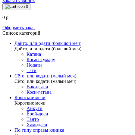
Заказать звонок
0
0 р.
Оформить заказ
Список категорий
Дайто, или одати (большой меч)
Дайто, или одати (большой меч)
Катана
Когарасумару
Нодати
Тати
Сёто, или кодати (малый меч)
Сёто, или кодати (малый меч)
Вакидзаси
Коси-гатана
Короткие мечи
Короткие мечи
Айкути
Ёрой-доси
Танто
Хамидаси
По типу оправы клинка