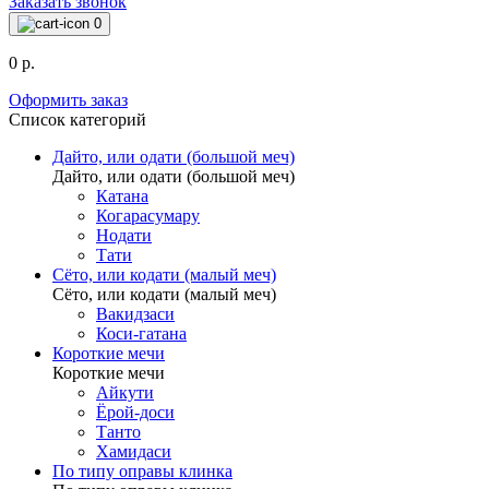
Заказать звонок
0
0 р.
Оформить заказ
Список категорий
Дайто, или одати (большой меч)
Дайто, или одати (большой меч)
Катана
Когарасумару
Нодати
Тати
Сёто, или кодати (малый меч)
Сёто, или кодати (малый меч)
Вакидзаси
Коси-гатана
Короткие мечи
Короткие мечи
Айкути
Ёрой-доси
Танто
Хамидаси
По типу оправы клинка