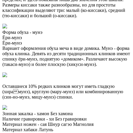
Размеры киссаки также разнообразны, но для простоты
классификации выделяют три: малый (ко-киссаки), средний
(тю-киссаки) и большой (о-киссаки).
Форма обуха - мунэ
Ёри-мунэ
Ёри-мунэ
Вариант оформления обуха меча в виде домика. Мунэ - форма
обуха клинка. Девять из десяти традиционных клинков имеют
спинку ёри-мунэ, поднятую «домиком». Различают высокую
(такаси-мунэ) и более плоскую (хикуси-мунэ).
Оставшиеся 10% редких клинков могут иметь гладкую
(хирамунэ), круглую (мару-мунэ) или комбинированную
(син-но-мунэ, мицу-мунэ) спинки.
Зонная закалка - хамон
Без хамона
Наличие гравировки - хи
Без гравировки
Материал ножен - сая
Шнур сагэо
Магнолия
Материал хабаки
Латунь