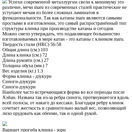
Успехи современной металлургии свели к минимуму это
различие, мечи maru из современных сталей практические не
уступают мечам из более сложных ламинатов в
функциональности. Так как катаны maru являются самыми
простыми в изготовлении, это самый распространённый тип
структуры клинка при производстве катаны и сегодня.
Можно смело утверждать, что подавляющее большинство
изготавливаемых в мире катан - это катаны с клинком maru.
Твердость стали (HRC)
56-58
Общая длина (см.)
103
Длина клинка (см.)
72
Длина рукояти (см.)
27
Толщина обуха (мм.)
7
Вес изделия (кг.)
1.3
Форма клинка - дзукури
Синоги-дзукури
Синоги-дзукури
Наиболее часто встречающаяся форма во все периоды после
Хэйан. Названа так из-за ребра синоги, протянувшегося вдоль
всей полосы, от накаго до киссаки. Благодаря ребру клинок
сочетает жесткость и сравнительно малый вес, позволяющий
лихо орудовать как обеими, так и одной рукой.
Вариант прогиба клинка - зори