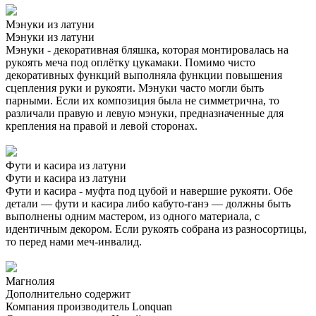
Мэнуки из латуни
Мэнуки из латуни
Мэнуки - декоративная бляшка, которая монтировалась на
рукоять меча под оплётку цукамаки. Помимо чисто
декоративных функций выполняла функции повышения
сцепления руки и рукояти. Мэнуки часто могли быть
парными. Если их композиция была не симметрична, то
различали правую и левую мэнуки, предназначенные для
крепления на правой и левой сторонах.
Фути и касира из латуни
Фути и касира из латуни
Фути и касира - муфта под цубой и навершие рукояти. Обе
детали — фути и касира либо кабуто-ганэ — должны быть
выполнены одним мастером, из одного материала, с
идентичным декором. Если рукоять собрана из разносортицы,
то перед нами меч-инвалид.
Магнолия
Дополнительно содержит
Компания производитель
Lonquan