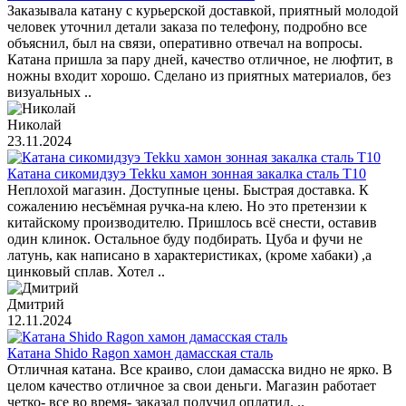
Заказывала катану с курьерской доставкой, приятный молодой
человек уточнил детали заказа по телефону, подробно все
объяснил, был на связи, оперативно отвечал на вопросы.
Катана пришла за пару дней, качество отличное, не люфтит, в
ножны входит хорошо. Сделано из приятных материалов, без
визуальных ..
Николай
23.11.2024
Катана сикомидзуэ Tekku хамон зонная закалка сталь T10
Неплохой магазин. Доступные цены. Быстрая доставка. К
сожалению несъёмная ручка-на клею. Но это претензии к
китайскому производителю. Пришлось всё снести, оставив
один клинок. Остальное буду подбирать. Цуба и фучи не
латунь, как написано в характеристиках, (кроме хабаки) ,а
цинковый сплав. Хотел ..
Дмитрий
12.11.2024
Катана Shido Ragon хамон дамасская сталь
Отличная катана. Все краиво, слои дамасска видно не ярко. В
целом качество отличное за свои деньги. Магазин работает
четко- все во время- заказал получил оплатил. ..