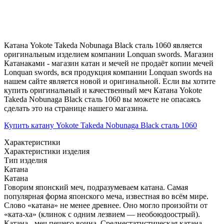
Катана Yokote Takeda Nobunaga Black сталь 1060 является
оригинальным изделием компании Lonquan swords. Магазин
Катанаками - магазин катан и мечей не продаёт копии мечей
Lonquan swords, вся продукция компании Lonquan swords на
нашем сайте является новой и оригинальной. Если вы хотите
купить оригинальный и качественный меч Катана Yokote
Takeda Nobunaga Black сталь 1060 вы можете не опасаясь
сделать это на странице нашего магазина.
Купить катану Yokote Takeda Nobunaga Black сталь 1060
Характеристики
Характеристики изделия
Тип изделия
Катана
Катана
Говорим японский меч, подразумеваем катана. Самая
популярная форма японского меча, известная во всём мире.
Слово «катана» не менее древнее. Оно могло произойти от
«ката-ха» (клинок с одним лезвием — необоюдоострый).
Катана - меч пешего воина. Среднестатистическая катана