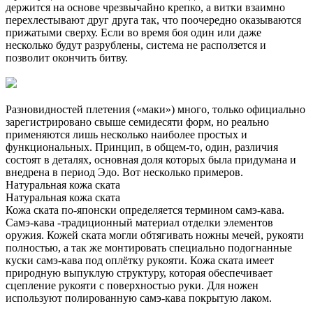
держится на основе чрезвычайно крепко, а витки взаимно
перехлестывают друг друга так, что поочередно оказываются
прижатыми сверху. Если во время боя один или даже
несколько будут разрублены, система не расползется и
позволит окончить битву.
Разновидностей плетения («маки») много, только официально
зарегистрировано свыше семидесяти форм, но реально
применяются лишь несколько наиболее простых и
функциональных. Принцип, в общем-то, один, различия
состоят в деталях, основная доля которых была придумана и
внедрена в период Эдо. Вот несколько примеров.
Натуральная кожа ската
Натуральная кожа ската
Кожа ската по-японски определяется термином самэ-кава.
Самэ-кава -традиционный материал отделки элементов
оружия. Кожей ската могли обтягивать ножны мечей, рукояти
полностью, а так же монтировать специально подогнанные
куски самэ-кава под оплётку рукояти. Кожа ската имеет
природную выпуклую структуру, которая обеспечивает
сцепление рукояти с поверхностью руки. Для ножен
используют полированную самэ-кава покрытую лаком.