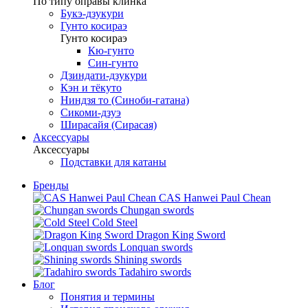
По типу оправы клинка
Букэ-дзукури
Гунто косираэ
Гунто косираэ
Кю-гунто
Син-гунто
Дзиндати-дзукури
Кэн и тёкуто
Ниндзя то (Синоби-гатана)
Сикоми-дзуэ
Ширасайя (Сирасая)
Аксессуары
Аксессуары
Подставки для катаны
Бренды
CAS Hanwei Paul Chean
Chungan swords
Cold Steel
Dragon King Sword
Lonquan swords
Shining swords
Tadahiro swords
Блог
Понятия и термины