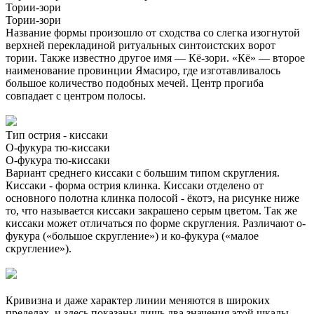
Тории-зори
Тории-зори
Название формы произошло от сходства со слегка изогнутой
верхней перекладиной ритуальных синтоистских ворот
тории. Также известно другое имя — Кё-зори. «Кё» — второе
наименование провинции Ямасиро, где изготавливалось
большое количество подобных мечей. Центр прогиба
совпадает с центром полосы.
Тип острия - киссаки
О-фукура тю-киссаки
О-фукура тю-киссаки
Вариант среднего киссаки с большим типом скругления.
Киссаки - форма острия клинка. Киссаки отделено от
основного полотна клинка полосой - ёкотэ, на рисунке ниже
то, что называется киссаки закрашено серым цветом. Так же
киссаки может отличаться по форме скругления. Различают о-
фукура («большое скругление») и ко-фукура («малое
скругление»).
Кривизна и даже характер линии меняются в широких
пределах, и здесь показаны лишь два значения этой шкалы.