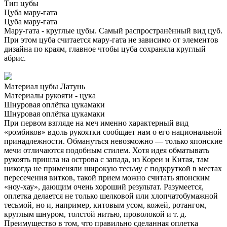
Тип цубы
Цуба мару-гата
Цуба мару-гата
Мару-гата - круглые цубы. Самый распространённый вид цуб.
При этом цуба считается мару-гата не зависимо от элементов
дизайна по краям, главное чтобы цуба сохраняла круглый
абрис.
Материал цубы
Латунь
Материалы рукояти - цука
Шнуровая оплётка цукамаки
Шнуровая оплётка цукамаки
При первом взгляде на меч именно характерный вид
«ромбиков» вдоль рукоятки сообщает нам о его национальной
принадлежности. Обмануться невозможно — только японские
мечи отличаются подобным стилем. Хотя идея обматывать
рукоять пришла на острова с запада, из Кореи и Китая, там
никогда не применяли широкую тесьму с подкруткой в местах
пересечения витков, такой прием можно считать японским
«ноу-хау», дающим очень хороший результат. Разумеется,
оплетка делается не только шелковой или хлопчатобумажной
тесьмой, но и, например, китовым усом, кожей, ротангом,
круглым шнуром, толстой нитью, проволокой и т. д.
Преимущество в том, что правильно сделанная оплетка