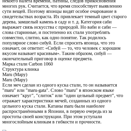
некоего налета времени, патины, следов прикосновения
многих рук. Считается, что время способствует выявлению
сути вещей. Поэтому японцы видят особое очарование в
свидетельствах возраста. Их привлекает темный цвет старого
дерева, замшелый камень в саду и т. д. Категория саби
выражает связь искусства с природой. Но ваби и саби —
слова старинные, и постепенно их стали употреблять
совместно, слитно, как одно понятие. Так родилось
популярное слово сибуй. Если спросить японца, что это
означает, он ответит: «Сибуй — то, что человек с хорошим
вкусом называет красивым». Таким образом, сибуй —
окончательный приговор в оценке предмета.
Марка стали
Carbon 1060
Структура клинка
Maru (Мару)
Maru (Мару)
Если меч сделан из одного куска стали, то он называется
"maru" или "maru-gata". Слово "maru" в японском языке
означает "круг", "слиток" или "один цельный предмет", что
отражает характеристики мечей, созданных из одного
цельного куска стали. Катаны maru были наиболее
распространёнными в Японии, в первую очередь из за
простоты своей конструкции. При этом уступали
многослойным клинкам в гибкости и прочности.