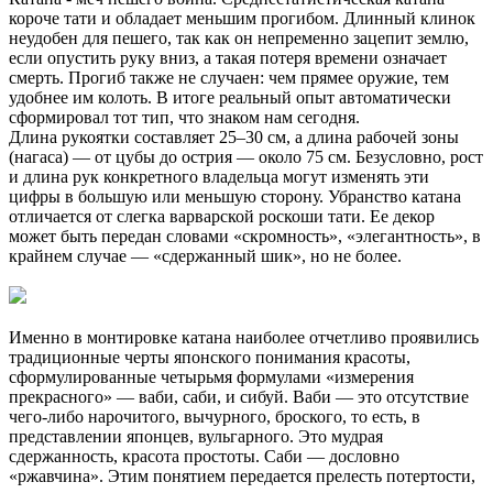
короче тати и обладает меньшим прогибом. Длинный клинок
неудобен для пешего, так как он непременно зацепит землю,
если опустить руку вниз, а такая потеря времени означает
смерть. Прогиб также не случаен: чем прямее оружие, тем
удобнее им колоть. В итоге реальный опыт автоматически
сформировал тот тип, что знаком нам сегодня.
Длина рукоятки составляет 25–30 см, а длина рабочей зоны
(нагаса) — от цубы до острия — около 75 см. Безусловно, рост
и длина рук конкретного владельца могут изменять эти
цифры в большую или меньшую сторону. Убранство катана
отличается от слегка варварской роскоши тати. Ее декор
может быть передан словами «скромность», «элегантность», в
крайнем случае — «сдержанный шик», но не более.
Именно в монтировке катана наиболее отчетливо проявились
традиционные черты японского понимания красоты,
сформулированные четырьмя формулами «измерения
прекрасного» — ваби, саби, и сибуй. Ваби — это отсутствие
чего-либо нарочитого, вычурного, броского, то есть, в
представлении японцев, вульгарного. Это мудрая
сдержанность, красота простоты. Саби — дословно
«ржавчина». Этим понятием передается прелесть потертости,