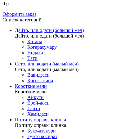
0 р.
Оформить заказ
Список категорий
Дайто, или одати (большой меч)
Дайто, или одати (большой меч)
Катана
Когарасумару
Нодати
Тати
Сёто, или кодати (малый меч)
Сёто, или кодати (малый меч)
Вакидзаси
Коси-гатана
Короткие мечи
Короткие мечи
Айкути
Ёрой-доси
Танто
Хамидаси
По типу оправы клинка
По типу оправы клинка
Букэ-дзукури
Гунто косираэ