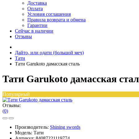
Доставка
Оплата
Условия соглашения
Правила возврата и обмена
Гарантии
Сейчас в наличии
Отзывы
Дайто, или одати (большой меч)
Тати
Тати Garukoto дамасская сталь
Тати Garukoto дамасская ста
Популярный
Отзывы:
(0)
Производитель:
Shining swords
Модель:
Тати
Артикул:
84087221119774