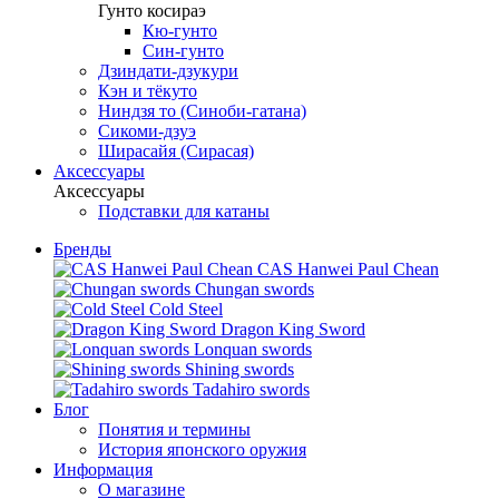
Гунто косираэ
Кю-гунто
Син-гунто
Дзиндати-дзукури
Кэн и тёкуто
Ниндзя то (Синоби-гатана)
Сикоми-дзуэ
Ширасайя (Сирасая)
Аксессуары
Аксессуары
Подставки для катаны
Бренды
CAS Hanwei Paul Chean
Chungan swords
Cold Steel
Dragon King Sword
Lonquan swords
Shining swords
Tadahiro swords
Блог
Понятия и термины
История японского оружия
Информация
О магазине