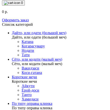
0
0 р.
Оформить заказ
Список категорий
Дайто, или одати (большой меч)
Дайто, или одати (большой меч)
Катана
Когарасумару
Нодати
Тати
Сёто, или кодати (малый меч)
Сёто, или кодати (малый меч)
Вакидзаси
Коси-гатана
Короткие мечи
Короткие мечи
Айкути
Ёрой-доси
Танто
Хамидаси
По типу оправы клинка
По типу оправы клинка