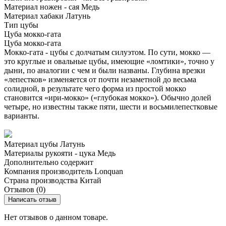
Материал ножен - сая
Медь
Материал хабаки
Латунь
Тип цубы
Цуба мокко-гата
Цуба мокко-гата
Мокко-гата - цубы с долчатым силуэтом. По сути, мокко —
это круглые и овальные цубы, имеющие «ломтики», точно у
дыни, по аналогии с чем и были названы. Глубина врезки
«лепестков» изменяется от почти незаметной до весьма
солидной, в результате чего форма из простой мокко
становится «ири-мокко» («глубокая мокко»). Обычно долей
четыре, но известны также пяти, шести и восьмилепестковые
варианты.
Материал цубы
Латунь
Материалы рукояти - цука
Медь
Дополнительно содержит
Компания производитель
Lonquan
Страна производства
Китай
Отзывов (0)
Написать отзыв
Нет отзывов о данном товаре.