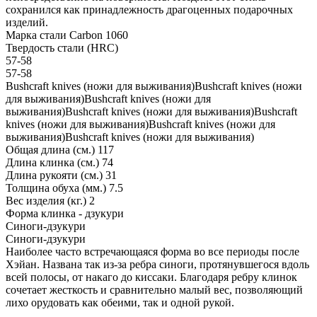
сохранился как принадлежность драгоценных подарочных
изделий.
Марка стали
Carbon 1060
Твердость стали (HRC)
57-58
57-58
Bushcraft knives (ножи для выживания)Bushcraft knives (ножи
для выживания)Bushcraft knives (ножи для
выживания)Bushcraft knives (ножи для выживания)Bushcraft
knives (ножи для выживания)Bushcraft knives (ножи для
выживания)Bushcraft knives (ножи для выживания)
Общая длина (см.)
117
Длина клинка (см.)
74
Длина рукояти (см.)
31
Толщина обуха (мм.)
7.5
Вес изделия (кг.)
2
Форма клинка - дзукури
Синоги-дзукури
Синоги-дзукури
Наиболее часто встречающаяся форма во все периоды после
Хэйан. Названа так из-за ребра синоги, протянувшегося вдоль
всей полосы, от накаго до киссаки. Благодаря ребру клинок
сочетает жесткость и сравнительно малый вес, позволяющий
лихо орудовать как обеими, так и одной рукой.