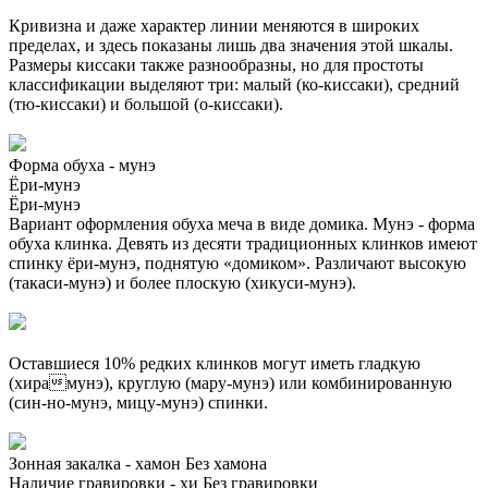
Кривизна и даже характер линии меняются в широких
пределах, и здесь показаны лишь два значения этой шкалы.
Размеры киссаки также разнообразны, но для простоты
классификации выделяют три: малый (ко-киссаки), средний
(тю-киссаки) и большой (о-киссаки).
Форма обуха - мунэ
Ёри-мунэ
Ёри-мунэ
Вариант оформления обуха меча в виде домика. Мунэ - форма
обуха клинка. Девять из десяти традиционных клинков имеют
спинку ёри-мунэ, поднятую «домиком». Различают высокую
(такаси-мунэ) и более плоскую (хикуси-мунэ).
Оставшиеся 10% редких клинков могут иметь гладкую
(хирамунэ), круглую (мару-мунэ) или комбинированную
(син-но-мунэ, мицу-мунэ) спинки.
Зонная закалка - хамон
Без хамона
Наличие гравировки - хи
Без гравировки