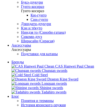
Букэ-дзукури
Гунто косираэ
Гунто косираэ
Кю-гунто
Син-гунто
Дзиндати-дзукури
Кэн и тёкуто
Ниндзя то (Синоби-гатана)
Сикоми-дзуэ
Ширасайя (Сирасая)
Аксессуары
Аксессуары
Подставки для катаны
Бренды
CAS Hanwei Paul Chean
Chungan swords
Cold Steel
Dragon King Sword
Lonquan swords
Shining swords
Tadahiro swords
Блог
Понятия и термины
История японского оружия