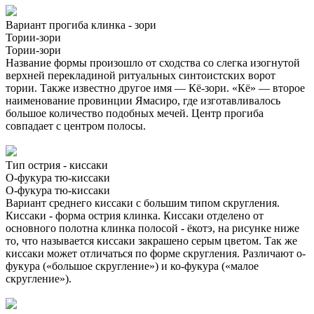
Вариант прогиба клинка - зори
Тории-зори
Тории-зори
Название формы произошло от сходства со слегка изогнутой
верхней перекладиной ритуальных синтоистских ворот
тории. Также известно другое имя — Кё-зори. «Кё» — второе
наименование провинции Ямасиро, где изготавливалось
большое количество подобных мечей. Центр прогиба
совпадает с центром полосы.
Тип острия - киссаки
О-фукура тю-киссаки
О-фукура тю-киссаки
Вариант среднего киссаки с большим типом скругления.
Киссаки - форма острия клинка. Киссаки отделено от
основного полотна клинка полосой - ёкотэ, на рисунке ниже
то, что называется киссаки закрашено серым цветом. Так же
киссаки может отличаться по форме скругления. Различают о-
фукура («большое скругление») и ко-фукура («малое
скругление»).