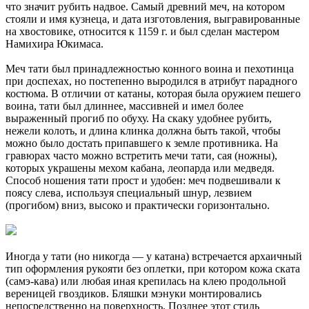
что значит рубить надвое. Самый древний меч, на котором
стояли и имя кузнеца, и дата изготовления, выгравированные
на хвостовике, относится к 1159 г. и был сделан мастером
Намихира Юкимаса.
Меч тати был принадлежностью конного воина и пехотинца
при доспехах, но постепенно выродился в атрибут парадного
костюма. В отличии от катаны, которая была оружием пешего
воина, тати был длиннее, массивней и имел более
выраженный прогиб по обуху. На скаку удобнее рубить,
нежели колоть, и длина клинка должна быть такой, чтобы
можно было достать припавшего к земле противника. На
гравюрах часто можно встретить мечи тати, сая (ножны),
которых украшены мехом кабана, леопарда или медведя.
Способ ношения тати прост и удобен: меч подвешивали к
поясу слева, используя специальный шнур, лезвием
(прогибом) вниз, высоко и практически горизонтально.
Иногда у тати (но никогда — у катана) встречается архаичный
тип оформления рукояти без оплетки, при котором кожа ската
(самэ-кава) или любая иная крепилась на клею продольной
вереницей гвоздиков. Бляшки мэнуки монтировались
непосредственно на поверхность. Позднее этот стиль