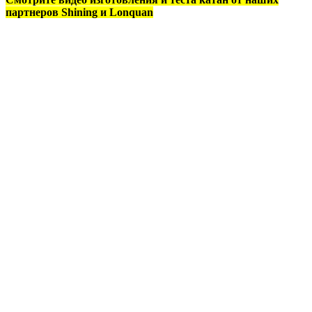
партнеров Shining и Lonquan