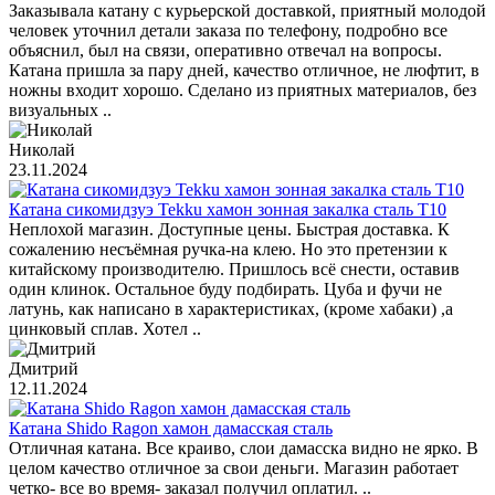
Заказывала катану с курьерской доставкой, приятный молодой
человек уточнил детали заказа по телефону, подробно все
объяснил, был на связи, оперативно отвечал на вопросы.
Катана пришла за пару дней, качество отличное, не люфтит, в
ножны входит хорошо. Сделано из приятных материалов, без
визуальных ..
Николай
23.11.2024
Катана сикомидзуэ Tekku хамон зонная закалка сталь T10
Неплохой магазин. Доступные цены. Быстрая доставка. К
сожалению несъёмная ручка-на клею. Но это претензии к
китайскому производителю. Пришлось всё снести, оставив
один клинок. Остальное буду подбирать. Цуба и фучи не
латунь, как написано в характеристиках, (кроме хабаки) ,а
цинковый сплав. Хотел ..
Дмитрий
12.11.2024
Катана Shido Ragon хамон дамасская сталь
Отличная катана. Все краиво, слои дамасска видно не ярко. В
целом качество отличное за свои деньги. Магазин работает
четко- все во время- заказал получил оплатил. ..