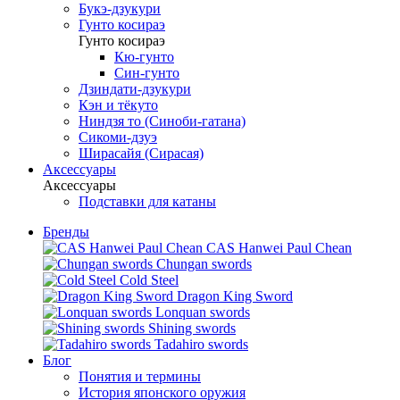
Букэ-дзукури
Гунто косираэ
Гунто косираэ
Кю-гунто
Син-гунто
Дзиндати-дзукури
Кэн и тёкуто
Ниндзя то (Синоби-гатана)
Сикоми-дзуэ
Ширасайя (Сирасая)
Аксессуары
Аксессуары
Подставки для катаны
Бренды
CAS Hanwei Paul Chean
Chungan swords
Cold Steel
Dragon King Sword
Lonquan swords
Shining swords
Tadahiro swords
Блог
Понятия и термины
История японского оружия