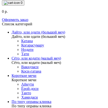
0
0 р.
Оформить заказ
Список категорий
Дайто, или одати (большой меч)
Дайто, или одати (большой меч)
Катана
Когарасумару
Нодати
Тати
Сёто, или кодати (малый меч)
Сёто, или кодати (малый меч)
Вакидзаси
Коси-гатана
Короткие мечи
Короткие мечи
Айкути
Ёрой-доси
Танто
Хамидаси
По типу оправы клинка
По типу оправы клинка