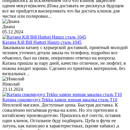
понравилось за исключением того что клинок закреплен
одним мекуги(вклеен.)Пока доставать не рискнул,в будущем
все же прийдется высверливать что бы достать клинок для
чистки или полировки...
Диана
05.12.2024
Катана Kill Bill Hattori Hanzo сталь 1045
Заказывала катану с курьерской доставкой, приятный молодой
человек уточнил детали заказа по телефону, подробно все
объяснил, был на связи, оперативно отвечал на вопросы.
Катана пришла за пару дней, качество отличное, не люфтит, в
ножны входит хорошо. Сделано из приятных материалов, без
визуальных ..
Николай
23.11.2024
Катана сикомидзуэ Tekku хамон зонная закалка сталь T10
Неплохой магазин. Доступные цены. Быстрая доставка. К
сожалению несъёмная ручка-на клею. Но это претензии к
китайскому производителю. Пришлось всё снести, оставив
один клинок. Остальное буду подбирать. Цуба и фучи не
латунь, как написано в характеристиках, (кроме хабаки) ,а