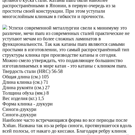
цельного куска стали. Катаны maru были наиболее
распространёнными в Японии, в первую очередь из за
простоты своей конструкции. При этом уступали
многослойным клинкам в гибкости и прочности.
Успехи современной металлургии свели к минимуму это
различие, мечи maru из современных сталей практические не
уступают мечам из более сложных ламинатов в
функциональности. Так как катаны maru являются самыми
простыми в изготовлении, это самый распространённый тип
структуры клинка при производстве катаны и сегодня.
Можно смело утверждать, что подавляющее большинство
изготавливаемых в мире катан - это катаны с клинком maru.
Твердость стали (HRC)
56-58
Общая длина (см.)
105
Длина клинка (см.)
71
Длина рукояти (см.)
27
Толщина обуха (мм.)
8
Вес изделия (кг.)
1,5
Форма клинка - дзукури
Синоги-дзукури
Синоги-дзукури
Наиболее часто встречающаяся форма во все периоды после
Хэйан. Названа так из-за ребра синоги, протянувшегося вдоль
всей полосы, от накаго до киссаки. Благодаря ребру клинок