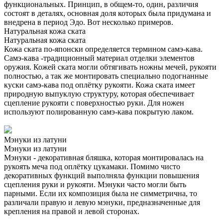
функциональных. Принцип, в общем-то, один, различия
состоят в деталях, основная доля которых была придумана и
внедрена в период Эдо. Вот несколько примеров.
Натуральная кожа ската
Натуральная кожа ската
Кожа ската по-японски определяется термином самэ-кава.
Самэ-кава -традиционный материал отделки элементов
оружия. Кожей ската могли обтягивать ножны мечей, рукояти
полностью, а так же монтировать специально подогнанные
куски самэ-кава под оплётку рукояти. Кожа ската имеет
природную выпуклую структуру, которая обеспечивает
сцепление рукояти с поверхностью руки. Для ножен
используют полированную самэ-кава покрытую лаком.
Мэнуки из латуни
Мэнуки из латуни
Мэнуки - декоративная бляшка, которая монтировалась на
рукоять меча под оплётку цукамаки. Помимо чисто
декоративных функций выполняла функции повышения
сцепления руки и рукояти. Мэнуки часто могли быть
парными. Если их композиция была не симметрична, то
различали правую и левую мэнуки, предназначенные для
крепления на правой и левой сторонах.