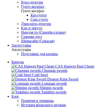
Букэ-дзукури
Гунто косираэ
Гунто косираэ
Кю-гунто
Син-гунто
Дзиндати-дзукури
Кэн и тёкуто
Ниндзя то (Синоби-гатана)
Сикоми-дзуэ
Ширасайя (Сирасая)
Аксессуары
Аксессуары
Подставки для катаны
Бренды
CAS Hanwei Paul Chean
Chungan swords
Cold Steel
Dragon King Sword
Lonquan swords
Shining swords
Tadahiro swords
Блог
Понятия и термины
История японского оружия