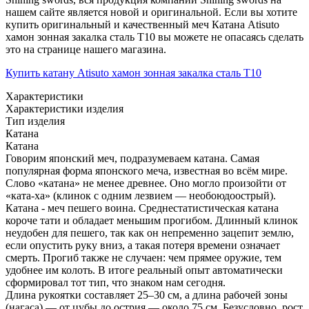
нашем сайте является новой и оригинальной. Если вы хотите
купить оригинальный и качественный меч Катана Atisuto
хамон зонная закалка сталь T10 вы можете не опасаясь сделать
это на странице нашего магазина.
Купить катану Atisuto хамон зонная закалка сталь T10
Характеристики
Характеристики изделия
Тип изделия
Катана
Катана
Говорим японский меч, подразумеваем катана. Самая
популярная форма японского меча, известная во всём мире.
Слово «катана» не менее древнее. Оно могло произойти от
«ката-ха» (клинок с одним лезвием — необоюдоострый).
Катана - меч пешего воина. Среднестатистическая катана
короче тати и обладает меньшим прогибом. Длинный клинок
неудобен для пешего, так как он непременно зацепит землю,
если опустить руку вниз, а такая потеря времени означает
смерть. Прогиб также не случаен: чем прямее оружие, тем
удобнее им колоть. В итоге реальный опыт автоматически
сформировал тот тип, что знаком нам сегодня.
Длина рукоятки составляет 25–30 см, а длина рабочей зоны
(нагаса) — от цубы до острия — около 75 см. Безусловно, рост