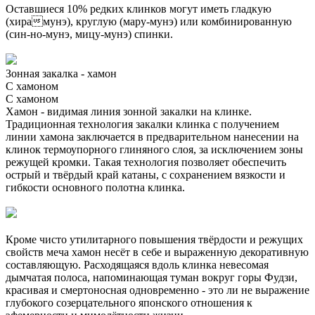
Оставшиеся 10% редких клинков могут иметь гладкую
(хирамунэ), круглую (мару-мунэ) или комбинированную
(син-но-мунэ, мицу-мунэ) спинки.
Зонная закалка - хамон
С хамоном
С хамоном
Хамон - видимая линия зонной закалки на клинке.
Традиционная технология закалки клинка с получением
линии хамона заключается в предварительном нанесении на
клинок термоупорного глиняного слоя, за исключением зоны
режущей кромки. Такая технология позволяет обеспечить
острый и твёрдый край катаны, с сохранением вязкости и
гибкости основного полотна клинка.
Кроме чисто утилитарного повышения твёрдости и режущих
свойств меча хамон несёт в себе и выраженную декоративную
составляющую. Расходящаяся вдоль клинка невесомая
дымчатая полоса, напоминающая туман вокруг горы Фудзи,
красивая и смертоносная одновременно - это ли не выражение
глубокого созерцательного японского отношения к