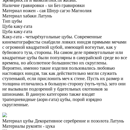
эфемерности и мимолётности жизни.
Наличие гравировки - хи
Без гравировки
Материал ножен - сая
Шнур сагэо
Магнолия
Материал хабаки
Латунь
Тип цубы
Цуба каку-гата
Цуба каку-гата
Каку-гата - четырёхугольные цубы. Современные
кинематографисты снабдили ловких ниндзя прямыми мечами
с огромной квадратной цубой, имеющей вогнутые, как у
бубнового туза, стороны. На самом деле прямоугольные или
квадратные цубы были популярны в самурайской среде во все
времена, но абсолютное большинство их скруглены.
Вероятно, именно такие изделия пользовались любовью
настоящих ниндзя, так как действительно могли служить
ступенькой, если прислонить меч к стене. Пусть их размер и
толщина отличались в большую сторону (чуть-чуть), зато они
не вызывали подозрений у бдительных охотников за
шпионами. В данную категорию также входят
трапециевидные (аори-гата) цубы, порой изрядно
скругленные.
Материал цубы
Декоративное серебрение и позолота
Латунь
Материалы рукояти - цука