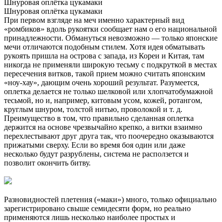
Шнуровая оплётка цукамаки
Шнуровая оплётка цукамаки
При первом взгляде на меч именно характерный вид
«ромбиков» вдоль рукоятки сообщает нам о его национальной
принадлежности. Обмануться невозможно — только японские
мечи отличаются подобным стилем. Хотя идея обматывать
рукоять пришла на острова с запада, из Кореи и Китая, там
никогда не применяли широкую тесьму с подкруткой в местах
пересечения витков, такой прием можно считать японским
«ноу-хау», дающим очень хороший результат. Разумеется,
оплетка делается не только шелковой или хлопчатобумажной
тесьмой, но и, например, китовым усом, кожей, ротангом,
круглым шнуром, толстой нитью, проволокой и т. д.
Преимущество в том, что правильно сделанная оплетка
держится на основе чрезвычайно крепко, а витки взаимно
перехлестывают друг друга так, что поочередно оказываются
прижатыми сверху. Если во время боя один или даже
несколько будут разрублены, система не расползется и
позволит окончить битву.
Разновидностей плетения («маки») много, только официально
зарегистрировано свыше семидесяти форм, но реально
применяются лишь несколько наиболее простых и