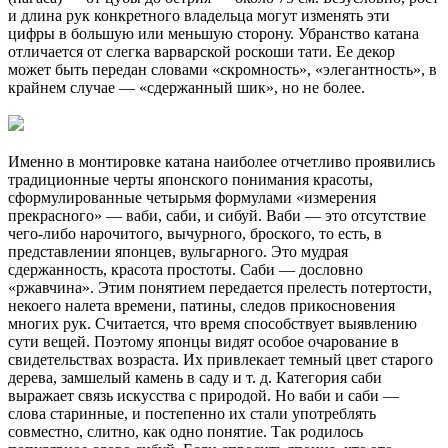
и длина рук конкретного владельца могут изменять эти
цифры в большую или меньшую сторону. Убранство катана
отличается от слегка варварской роскоши тати. Ее декор
может быть передан словами «скромность», «элегантность», в
крайнем случае — «сдержанный шик», но не более.
Именно в монтировке катана наиболее отчетливо проявились
традиционные черты японского понимания красоты,
сформулированные четырьмя формулами «измерения
прекрасного» — ваби, саби, и сибуй. Ваби — это отсутствие
чего-либо нарочитого, вычурного, броского, то есть, в
представлении японцев, вульгарного. Это мудрая
сдержанность, красота простоты. Саби — дословно
«ржавчина». Этим понятием передается прелесть потертости,
некоего налета времени, патины, следов прикосновения
многих рук. Считается, что время способствует выявлению
сути вещей. Поэтому японцы видят особое очарование в
свидетельствах возраста. Их привлекает темный цвет старого
дерева, замшелый камень в саду и т. д. Категория саби
выражает связь искусства с природой. Но ваби и саби —
слова старинные, и постепенно их стали употреблять
совместно, слитно, как одно понятие. Так родилось