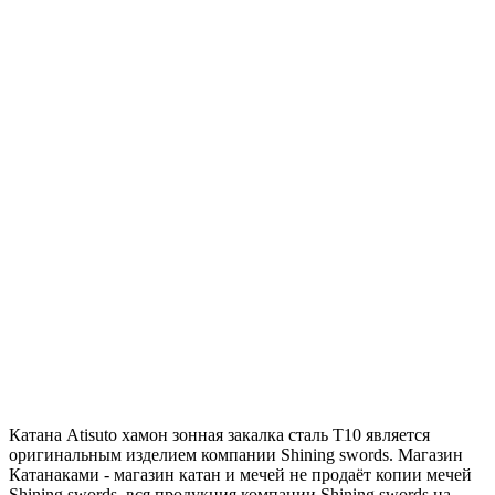
Катана Atisuto хамон зонная закалка сталь T10 является
оригинальным изделием компании Shining swords. Магазин
Катанаками - магазин катан и мечей не продаёт копии мечей
Shining swords, вся продукция компании Shining swords на