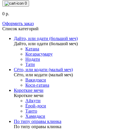
0
0 р.
Оформить заказ
Список категорий
Дайто, или одати (большой меч)
Дайто, или одати (большой меч)
Катана
Когарасумару
Нодати
Тати
Сёто, или кодати (малый меч)
Сёто, или кодати (малый меч)
Вакидзаси
Коси-гатана
Короткие мечи
Короткие мечи
Айкути
Ёрой-доси
Танто
Хамидаси
По типу оправы клинка
По типу оправы клинка