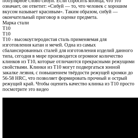
популярное слово сибуй. Если спросить японца, что это
означает, он ответит: «Сибуй — то, что человек с хорошим
вкусом называет красивым». Таким образом, сибуй —
окончательный приговор в оценке предмета.
Марка стали
T10
T10
T10 - высокоуглеродистая сталь применяемая для
изготовления катан и мечей. Одна из самых
сбалансированных сталей для изготовления изделий данного
типа, сегодня в мире производится огромное количество
клинков из T10, которые отличаются прекрасными режущими
свойствами. Клинки из T10 могут подвергаться зонной
закалке лезвия, с повышением твёрдости режущей кромки до
56-58 HRC, что позволяет формировать прочный и острый
режущий край. Чтобы оценить качество клинка из T10 просто
посмотрите это видео