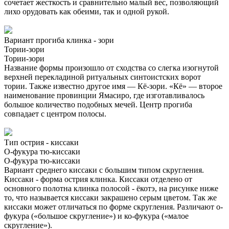
сочетает жесткость и сравнительно малый вес, позволяющий
лихо орудовать как обеими, так и одной рукой.
Вариант прогиба клинка - зори
Тории-зори
Тории-зори
Название формы произошло от сходства со слегка изогнутой
верхней перекладиной ритуальных синтоистских ворот
тории. Также известно другое имя — Кё-зори. «Кё» — второе
наименование провинции Ямасиро, где изготавливалось
большое количество подобных мечей. Центр прогиба
совпадает с центром полосы.
Тип острия - киссаки
О-фукура тю-киссаки
О-фукура тю-киссаки
Вариант среднего киссаки с большим типом скругления.
Киссаки - форма острия клинка. Киссаки отделено от
основного полотна клинка полосой - ёкотэ, на рисунке ниже
то, что называется киссаки закрашено серым цветом. Так же
киссаки может отличаться по форме скругления. Различают о-
фукура («большое скругление») и ко-фукура («малое
скругление»).