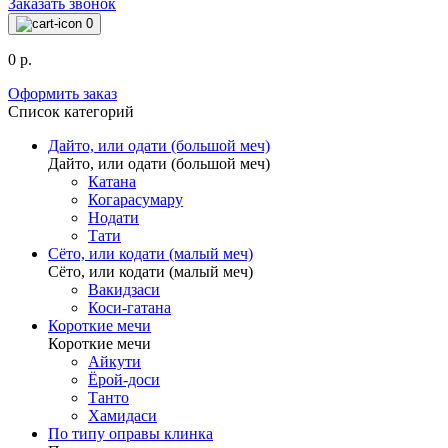
Заказать звонок
0
0 р.
Оформить заказ
Список категорий
Дайто, или одати (большой меч)
Дайто, или одати (большой меч)
Катана
Когарасумару
Нодати
Тати
Сёто, или кодати (малый меч)
Сёто, или кодати (малый меч)
Вакидзаси
Коси-гатана
Короткие мечи
Короткие мечи
Айкути
Ёрой-доси
Танто
Хамидаси
По типу оправы клинка