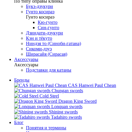
По типу оправы клинка
Букэ-дзукури
Гунто косираэ
Гунто косираэ
Кю-гунто
Син-гунто
Дзиндати-дзукури
Кэн и тёкуто
Ниндзя то (Синоби-гатана)
Сикоми-дзуэ
Ширасайя (Сирасая)
Аксессуары
Аксессуары
Подставки для катаны
Бренды
CAS Hanwei Paul Chean
Chungan swords
Cold Steel
Dragon King Sword
Lonquan swords
Shining swords
Tadahiro swords
Блог
Понятия и термины