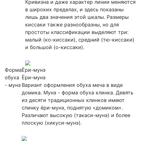
Кривизна и даже характер линии меняются
в широких пределах, и здесь показаны
лишь два значения этой шкалы. Размеры
киссаки также разнообразны, но для
простоты классификации выделяют три:
малый (ко-киссаки), средний (тю-киссаки)
и большой (о-киссаки).
Форма
Ёри-мунэ
обуха
Ёри-мунэ
- мунэ
Вариант оформления обуха меча в виде
домика. Мунэ - форма обуха клинка. Девять
из десяти традиционных клинков имеют
спинку ёри-мунэ, поднятую «домиком».
Различают высокую (такаси-мунэ) и более
плоскую (хикуси-мунэ).