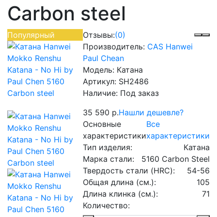
Carbon steel
Популярный
Отзывы:
(0)
Производитель:
CAS Hanwei
Paul Chean
Модель:
Катана
Артикул:
SH2486
Наличие:
Под заказ
35 590 р.
Нашли дешевле?
Основные
Все
характеристики
характеристики
Тип изделия:
Катана
Марка стали:
5160 Carbon Steel
Твердость стали (HRC):
54-56
Общая длина (см.):
105
Длина клинка (см.):
71
Количество: