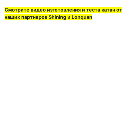
Смотрите видео изготовления и теста катан от
наших партнеров Shining и Lonquan