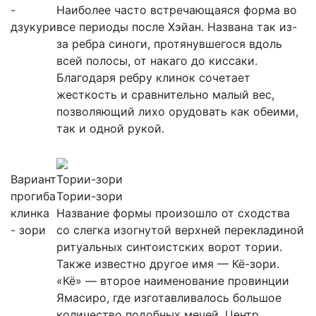
-
Наиболее часто встречающаяся форма во
дзукури
все периоды после Хэйан. Названа так из-
за ребра синоги, протянувшегося вдоль
всей полосы, от накаго до киссаки.
Благодаря ребру клинок сочетает
жесткость и сравнительно малый вес,
позволяющий лихо орудовать как обеими,
так и одной рукой.
Вариант
Тории-зори
прогиба
Тории-зори
клинка
Название формы произошло от сходства
- зори
со слегка изогнутой верхней перекладиной
ритуальных синтоистских ворот тории.
Также известно другое имя — Кё-зори.
«Кё» — второе наименование провинции
Ямасиро, где изготавливалось большое
количество подобных мечей. Центр