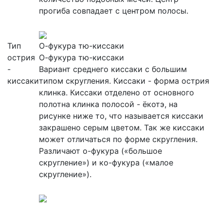
прогиба совпадает с центром полосы.
Тип
О-фукура тю-киссаки
острия
О-фукура тю-киссаки
-
Вариант среднего киссаки с большим
киссаки
типом скругления. Киссаки - форма острия
клинка. Киссаки отделено от основного
полотна клинка полосой - ёкотэ, на
рисунке ниже то, что называется киссаки
закрашено серым цветом. Так же киссаки
может отличаться по форме скругления.
Различают о-фукура («большое
скругление») и ко-фукура («малое
скругление»).