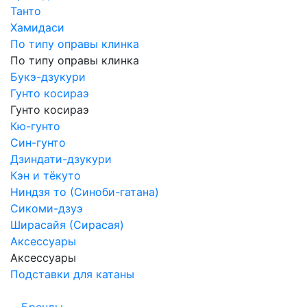
Танто
Хамидаси
По типу оправы клинка
По типу оправы клинка
Букэ-дзукури
Гунто косираэ
Гунто косираэ
Кю-гунто
Син-гунто
Дзиндати-дзукури
Кэн и тёкуто
Ниндзя то (Синоби-гатана)
Сикоми-дзуэ
Ширасайя (Сирасая)
Аксессуары
Аксессуары
Подставки для катаны