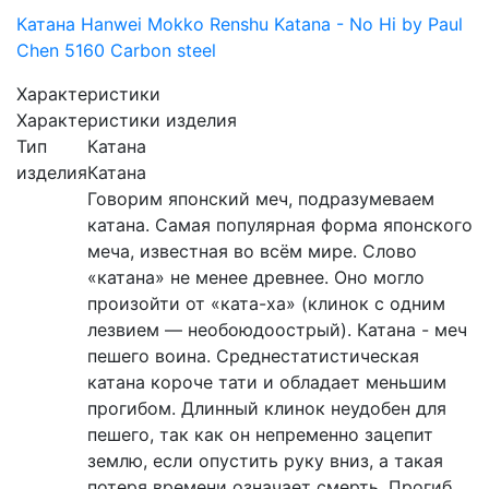
Катана Hanwei Mokko Renshu Katana - No Hi by Paul
Chen 5160 Carbon steel
Характеристики
Характеристики изделия
Тип
Катана
изделия
Катана
Говорим японский меч, подразумеваем
катана. Самая популярная форма японского
меча, известная во всём мире. Слово
«катана» не менее древнее. Оно могло
произойти от «ката-ха» (клинок с одним
лезвием — необоюдоострый). Катана - меч
пешего воина. Среднестатистическая
катана короче тати и обладает меньшим
прогибом. Длинный клинок неудобен для
пешего, так как он непременно зацепит
землю, если опустить руку вниз, а такая
потеря времени означает смерть. Прогиб