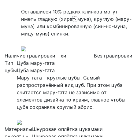
Оставшиеся 10% редких клинков могут
иметь гладкую (хирамунэ), круглую (мару-
мунэ) или комбинированную (син-но-мунэ,
мицу-мунэ) спинки.
Наличие гравировки - хи
Без гравировки
Тип
Цуба мару-гата
цубы
Цуба мару-гата
Мару-гата - круглые цубы. Самый
распространённый вид цуб. При этом цуба
считается мару-гата не зависимо от
элементов дизайна по краям, главное чтобы
цуба сохраняла круглый абрис.
Материалы
Шнуровая оплётка цукамаки
рукояти -
Шнуровая оплётка цукамаки