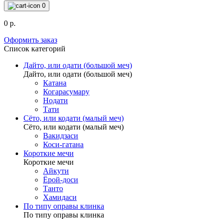
0
0 р.
Оформить заказ
Список категорий
Дайто, или одати (большой меч)
Дайто, или одати (большой меч)
Катана
Когарасумару
Нодати
Тати
Сёто, или кодати (малый меч)
Сёто, или кодати (малый меч)
Вакидзаси
Коси-гатана
Короткие мечи
Короткие мечи
Айкути
Ёрой-доси
Танто
Хамидаси
По типу оправы клинка
По типу оправы клинка