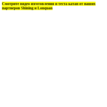
Смотрите видео изготовления и теста катан от наших
партнеров Shining и Lonquan