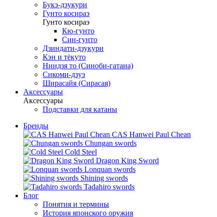
Букэ-дзукури
Гунто косираэ
Гунто косираэ
Кю-гунто
Син-гунто
Дзиндати-дзукури
Кэн и тёкуто
Ниндзя то (Синоби-гатана)
Сикоми-дзуэ
Ширасайя (Сирасая)
Аксессуары
Аксессуары
Подставки для катаны
Бренды
CAS Hanwei Paul Chean
Chungan swords
Cold Steel
Dragon King Sword
Lonquan swords
Shining swords
Tadahiro swords
Блог
Понятия и термины
История японского оружия