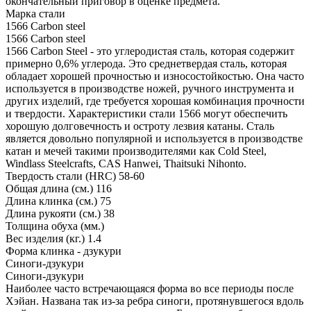
окончательный приговор в оценке предмета.
Марка стали
1566 Carbon steel
1566 Carbon steel
1566 Carbon Steel - это углеродистая сталь, которая содержит
примерно 0,6% углерода. Это среднетвердая сталь, которая
обладает хорошей прочностью и износостойкостью. Она часто
используется в производстве ножей, ручного инструмента и
других изделий, где требуется хорошая комбинация прочности
и твердости. Характеристики стали 1566 могут обеспечить
хорошую долговечность и остроту лезвия катаны. Сталь
является довольно популярной и используется в производстве
катан и мечей такими производителями как Cold Steel,
Windlass Steelcrafts, CAS Hanwei, Thaitsuki Nihonto.
Твердость стали (HRC)
58-60
Общая длина (см.)
116
Длина клинка (см.)
75
Длина рукояти (см.)
38
Толщина обуха (мм.)
Вес изделия (кг.)
1.4
Форма клинка - дзукури
Синоги-дзукури
Синоги-дзукури
Наиболее часто встречающаяся форма во все периоды после
Хэйан. Названа так из-за ребра синоги, протянувшегося вдоль