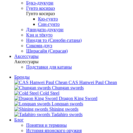
Букэ-дзукури
Гунто косираэ
Гунто косираэ
Кю-гунто
Син-гунто
Дзиндати-дзукури
Кэн и тёкуто
Ниндзя то (Синоби-гатана)
Сикоми-дзуэ
Ширасайя (Сирасая)
Аксессуары
Аксессуары
Подставки для катаны
Бренды
CAS Hanwei Paul Chean
Chungan swords
Cold Steel
Dragon King Sword
Lonquan swords
Shining swords
Tadahiro swords
Блог
Понятия и термины
История японского оружия