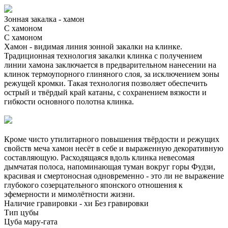
Зонная закалка - хамон
С хамоном
С хамоном
Хамон - видимая линия зонной закалки на клинке.
Традиционная технология закалки клинка с получением
линии хамона заключается в предварительном нанесении на
клинок термоупорного глиняного слоя, за исключением зоны
режущей кромки. Такая технология позволяет обеспечить
острый и твёрдый край катаны, с сохранением вязкости и
гибкости основного полотна клинка.
Кроме чисто утилитарного повышения твёрдости и режущих
свойств меча хамон несёт в себе и выраженную декоративную
составляющую. Расходящаяся вдоль клинка невесомая
дымчатая полоса, напоминающая туман вокруг горы Фудзи,
красивая и смертоносная одновременно - это ли не выражение
глубокого созерцательного японского отношения к
эфемерности и мимолётности жизни.
Наличие гравировки - хи
Без гравировки
Тип цубы
Цуба мару-гата