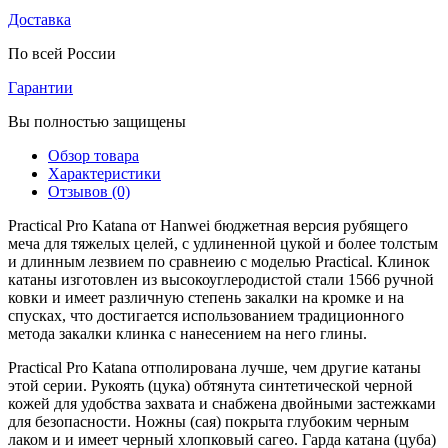
Доставка
По всей России
Гарантии
Вы полностью защищены
Обзор товара
Характеристики
Отзывов (0)
Practical Pro Katana от Hanwei бюджетная версия рубящего
меча для тяжелых целей, с удлиненной цукой и более толстым
и длинным лезвием по сравнеию с моделью Practical. Клинок
катаны изготовлен из высокоуглеродистой стали 1566 ручной
ковки и имеет различную степень закалки на кромке и на
спусках, что достигается использованием традиционного
метода закалки клинка с нанесением на него глины.
Practical Pro Katana отполирована лучше, чем другие катаны
этой серии. Рукоять (цука) обтянута синтетической черной
кожей для удобства захвата и снабжена двойными застежками
для безопасности. Ножны (сая) покрыта глубоким черным
лаком и и имеет черный хлопковый сагео. Гарда катана (цуба)