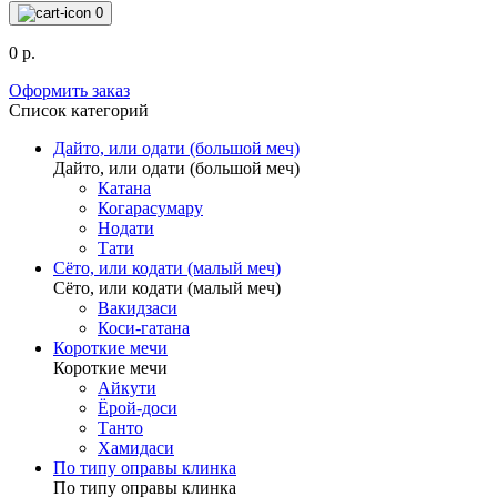
0
0 р.
Оформить заказ
Список категорий
Дайто, или одати (большой меч)
Дайто, или одати (большой меч)
Катана
Когарасумару
Нодати
Тати
Сёто, или кодати (малый меч)
Сёто, или кодати (малый меч)
Вакидзаси
Коси-гатана
Короткие мечи
Короткие мечи
Айкути
Ёрой-доси
Танто
Хамидаси
По типу оправы клинка
По типу оправы клинка