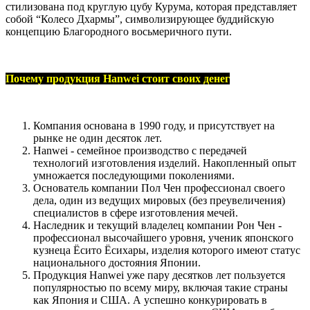
стилизована под круглую цубу Курума, которая представляет
собой “Колесо Дхармы”, символизирующее буддийскую
концепцию Благородного восьмеричного пути.
Почему продукция Hanwei стоит своих денег
Компания основана в 1990 году, и присутствует на
рынке не один десяток лет.
Hanwei - семейное производство с передачей
технологий изготовления изделий. Накопленный опыт
умножается последующими поколениями.
Основатель компании Пол Чен профессионал своего
дела, один из ведущих мировых (без преувеличения)
специалистов в сфере изготовления мечей.
Наследник и текущий владелец компании Рон Чен -
профессионал высочайшего уровня, ученик японского
кузнеца Ёсито Ёсихары, изделия которого имеют статус
национального достояния Японии.
Продукция Hanwei уже пару десятков лет пользуется
популярностью по всему миру, включая такие страны
как Япония и США. А успешно конкурировать в