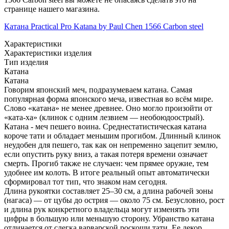
странице нашего магазина.
Катана Practical Pro Katana by Paul Chen 1566 Carbon steel
Характеристики
Характеристики изделия
Тип изделия
Катана
Катана
Говорим японский меч, подразумеваем катана. Самая
популярная форма японского меча, известная во всём мире.
Слово «катана» не менее древнее. Оно могло произойти от
«ката-ха» (клинок с одним лезвием — необоюдоострый).
Катана - меч пешего воина. Среднестатистическая катана
короче тати и обладает меньшим прогибом. Длинный клинок
неудобен для пешего, так как он непременно зацепит землю,
если опустить руку вниз, а такая потеря времени означает
смерть. Прогиб также не случаен: чем прямее оружие, тем
удобнее им колоть. В итоге реальный опыт автоматически
сформировал тот тип, что знаком нам сегодня.
Длина рукоятки составляет 25–30 см, а длина рабочей зоны
(нагаса) — от цубы до острия — около 75 см. Безусловно, рост
и длина рук конкретного владельца могут изменять эти
цифры в большую или меньшую сторону. Убранство катана
отличается от слегка варварской роскоши тати. Ее декор