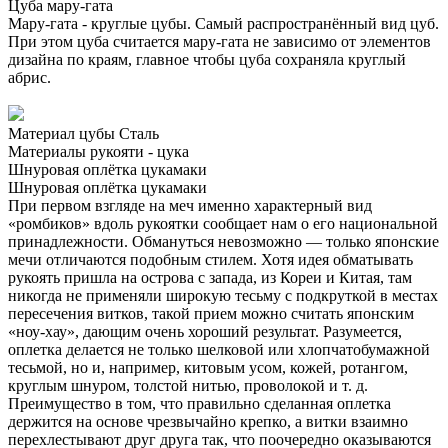
Цуба мару-гата
Мару-гата - круглые цубы. Самый распространённый вид цуб.
При этом цуба считается мару-гата не зависимо от элементов
дизайна по краям, главное чтобы цуба сохраняла круглый
абрис.
Материал цубы
Сталь
Материалы рукояти - цука
Шнуровая оплётка цукамаки
Шнуровая оплётка цукамаки
При первом взгляде на меч именно характерный вид
«ромбиков» вдоль рукоятки сообщает нам о его национальной
принадлежности. Обмануться невозможно — только японские
мечи отличаются подобным стилем. Хотя идея обматывать
рукоять пришла на острова с запада, из Кореи и Китая, там
никогда не применяли широкую тесьму с подкруткой в местах
пересечения витков, такой прием можно считать японским
«ноу-хау», дающим очень хороший результат. Разумеется,
оплетка делается не только шелковой или хлопчатобумажной
тесьмой, но и, например, китовым усом, кожей, ротангом,
круглым шнуром, толстой нитью, проволокой и т. д.
Преимущество в том, что правильно сделанная оплетка
держится на основе чрезвычайно крепко, а витки взаимно
перехлестывают друг друга так, что поочередно оказываются