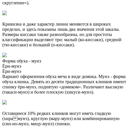
скругление»).
Кривизна и даже характер линии меняются в широких
пределах, и здесь показаны лишь два значения этой шкалы.
Размеры киссаки также разнообразны, но для простоты
классификации выделяют три: малый (ко-киссаки), средний
(тю-киссаки) и большой (о-киссаки).
Форма обуха - мунэ
Ёри-мунэ
Ёри-мунэ
Вариант оформления обуха меча в виде домика. Мунэ - форма
обуха клинка. Девять из десяти традиционных клинков имеют
спинку ёри-мунэ, поднятую «домиком». Различают высокую
(такаси-мунэ) и более плоскую (хикуси-мунэ).
Оставшиеся 10% редких клинков могут иметь гладкую
(хирамунэ), круглую (мару-мунэ) или комбинированную
(син-но-мунэ, мицу-мунэ) спинки.