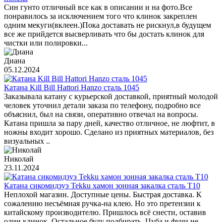
Син гунто отличный все как в описании и на фото.Все
понравилось за исключением того что клинок закреплен
одним мекуги(вклеен.)Пока доставать не рискнул,в будущем
все же прийдется высверливать что бы достать клинок для
чистки или полировки...
Диана
05.12.2024
Катана Kill Bill Hattori Hanzo сталь 1045
Заказывала катану с курьерской доставкой, приятный молодой
человек уточнил детали заказа по телефону, подробно все
объяснил, был на связи, оперативно отвечал на вопросы.
Катана пришла за пару дней, качество отличное, не люфтит, в
ножны входит хорошо. Сделано из приятных материалов, без
визуальных ..
Николай
23.11.2024
Катана сикомидзуэ Tekku хамон зонная закалка сталь T10
Неплохой магазин. Доступные цены. Быстрая доставка. К
сожалению несъёмная ручка-на клею. Но это претензии к
китайскому производителю. Пришлось всё снести, оставив
один клинок. Остальное буду подбирать. Цуба и фучи не