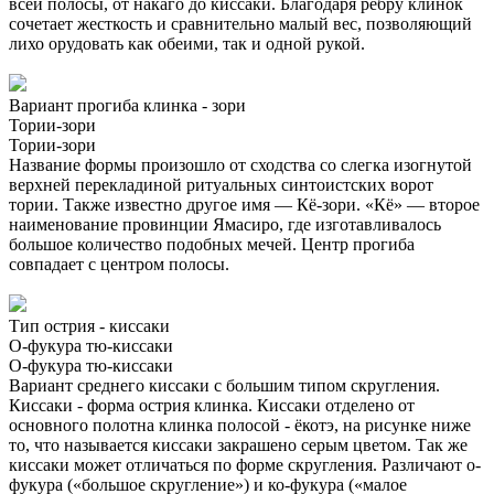
всей полосы, от накаго до киссаки. Благодаря ребру клинок
сочетает жесткость и сравнительно малый вес, позволяющий
лихо орудовать как обеими, так и одной рукой.
Вариант прогиба клинка - зори
Тории-зори
Тории-зори
Название формы произошло от сходства со слегка изогнутой
верхней перекладиной ритуальных синтоистских ворот
тории. Также известно другое имя — Кё-зори. «Кё» — второе
наименование провинции Ямасиро, где изготавливалось
большое количество подобных мечей. Центр прогиба
совпадает с центром полосы.
Тип острия - киссаки
О-фукура тю-киссаки
О-фукура тю-киссаки
Вариант среднего киссаки с большим типом скругления.
Киссаки - форма острия клинка. Киссаки отделено от
основного полотна клинка полосой - ёкотэ, на рисунке ниже
то, что называется киссаки закрашено серым цветом. Так же
киссаки может отличаться по форме скругления. Различают о-
фукура («большое скругление») и ко-фукура («малое