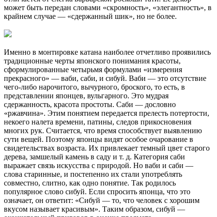
может быть передан словами «скромность», «элегантность», в
крайнем случае — «сдержанный шик», но не более.
Именно в монтировке катана наиболее отчетливо проявились
традиционные черты японского понимания красоты,
сформулированные четырьмя формулами «измерения
прекрасного» — ваби, саби, и сибуй. Ваби — это отсутствие
чего-либо нарочитого, вычурного, броского, то есть, в
представлении японцев, вульгарного. Это мудрая
сдержанность, красота простоты. Саби — дословно
«ржавчина». Этим понятием передается прелесть потертости,
некоего налета времени, патины, следов прикосновения
многих рук. Считается, что время способствует выявлению
сути вещей. Поэтому японцы видят особое очарование в
свидетельствах возраста. Их привлекает темный цвет старого
дерева, замшелый камень в саду и т. д. Категория саби
выражает связь искусства с природой. Но ваби и саби —
слова старинные, и постепенно их стали употреблять
совместно, слитно, как одно понятие. Так родилось
популярное слово сибуй. Если спросить японца, что это
означает, он ответит: «Сибуй — то, что человек с хорошим
вкусом называет красивым». Таким образом, сибуй —