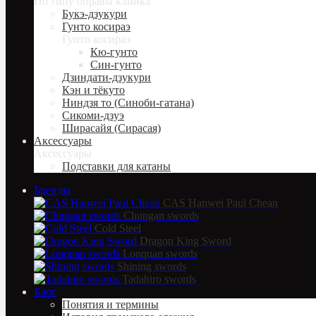
По типу оправы клинка
Букэ-дзукури
Гунто косираэ
Гунто косираэ
Кю-гунто
Син-гунто
Дзиндати-дзукури
Кэн и тёкуто
Ниндзя то (Синоби-гатана)
Сикоми-дзуэ
Ширасайя (Сирасая)
Аксессуары
Аксессуары
Подставки для катаны
Бренды
CAS Hanwei Paul Chean
Chungan swords
Cold Steel
Dragon King Sword
Lonquan swords
Shining swords
Tadahiro swords
Блог
Понятия и термины