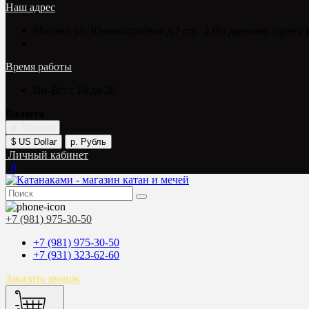
Наш адрес
Москва, ул. Южнопортовая д.7 стр. 2 По данному адресу 
Время работы
Пн-Вс: с 10 до 20
Валюта
р.
Валюта
$ US Dollar
р. Рубль
Личный кабинет
0
+7 (981) 975-30-50
+7 (981) 975-30-50
+7 (931) 323-62-60
Заказать звонок