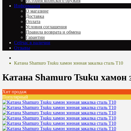
История японского оружия
Информация
О магазине
Доставка
Оплата
Условия соглашения
Правила возврата и обмена
Гарантии
Сейчас в наличии
Отзывы
Катана Shamuro Tsuku хамон зонная закалка сталь T10
Катана Shamuro Tsuku хамон 
Хит продаж
Популярный