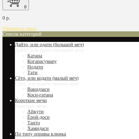
0
0 р.
Оформить заказ
Список категорий
Дайто, или одати (большой меч)
Дайто, или одати (большой меч)
Катана
Когарасумару
Нодати
Тати
Сёто, или кодати (малый меч)
Сёто, или кодати (малый меч)
Вакидзаси
Коси-гатана
Короткие мечи
Короткие мечи
Айкути
Ёрой-доси
Танто
Хамидаси
По типу оправы клинка