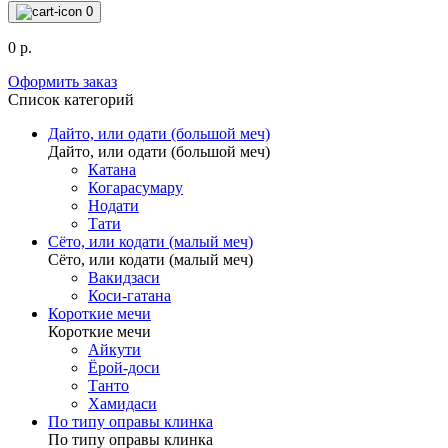
0
0 р.
Оформить заказ
Список категорий
Дайто, или одати (большой меч)
Дайто, или одати (большой меч)
Катана
Когарасумару
Нодати
Тати
Сёто, или кодати (малый меч)
Сёто, или кодати (малый меч)
Вакидзаси
Коси-гатана
Короткие мечи
Короткие мечи
Айкути
Ёрой-доси
Танто
Хамидаси
По типу оправы клинка
По типу оправы клинка