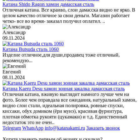
Катана Shido Ragon хамон дамасская сталь
Отличная катана. Все краиво, слои дамасска видно не ярко. В
целом качество отличное за свои деньги. Магазин работает
четко- все во время- заказал получил оплатил. ..
Александр
09.11.2024
Катана Butsuda сталь 1060
Изделие отличное,для души,продавец тоже отличный,
рекомендую...
Евгений
08.11.2024
Катана Kaeru Desu хамон зонная закалка дамасская сталь
Отличная катана, вживую выглядит намного лучше чем на
фото. Более чем оправдала все ожидания, натуральный хамон,
видно слои стали, идеальная полировка, ровные спуски,
киссаки, обух домиком (ёри мунэ), красивая фурнитура,
плотная обмотка рукояти (цукамаки) и т.д. Единственный
недостаток это не очен..
Telegram
WhatsApp
info@katanakami.ru
Заказать звонок
Хотите узнавать первым об акциях и скидках?