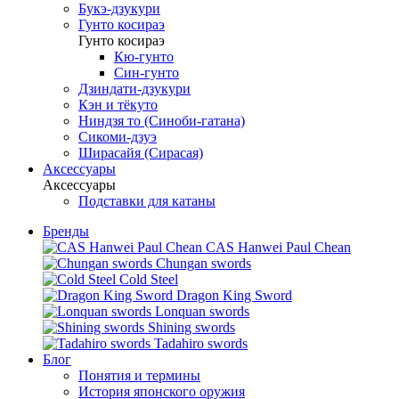
Букэ-дзукури
Гунто косираэ
Гунто косираэ
Кю-гунто
Син-гунто
Дзиндати-дзукури
Кэн и тёкуто
Ниндзя то (Синоби-гатана)
Сикоми-дзуэ
Ширасайя (Сирасая)
Аксессуары
Аксессуары
Подставки для катаны
Бренды
CAS Hanwei Paul Chean
Chungan swords
Cold Steel
Dragon King Sword
Lonquan swords
Shining swords
Tadahiro swords
Блог
Понятия и термины
История японского оружия