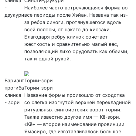
клинка
Синоги-дзукури
-
Наиболее часто встречающаяся форма во
дзукури
все периоды после Хэйан. Названа так из-
за ребра синоги, протянувшегося вдоль
всей полосы, от накаго до киссаки.
Благодаря ребру клинок сочетает
жесткость и сравнительно малый вес,
позволяющий лихо орудовать как обеими,
так и одной рукой.
Вариант
Тории-зори
прогиба
Тории-зори
клинка
Название формы произошло от сходства
- зори
со слегка изогнутой верхней перекладиной
ритуальных синтоистских ворот тории.
Также известно другое имя — Кё-зори.
«Кё» — второе наименование провинции
Ямасиро, где изготавливалось большое