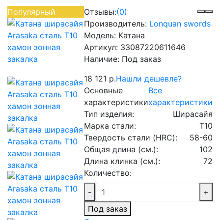
Популярный
Отзывы:
(0)
Производитель:
Lonquan swords
Модель:
Катана
Артикул:
33087220611646
Наличие:
Под заказ
18 121 р.
Нашли дешевле?
Основные
Все
характеристики
характеристики
Тип изделия:
Ширасайя
Марка стали:
T10
Твердость стали (HRC):
58-60
Общая длина (см.):
102
Длина клинка (см.):
72
Количество:
-
+
Под заказ