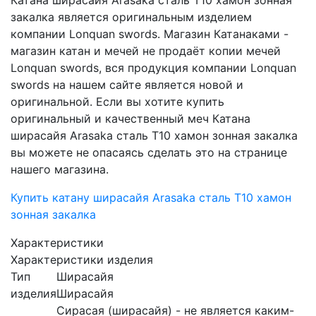
Катана ширасайя Arasaka сталь T10 хамон зонная
закалка является оригинальным изделием
компании Lonquan swords. Магазин Катанаками -
магазин катан и мечей не продаёт копии мечей
Lonquan swords, вся продукция компании Lonquan
swords на нашем сайте является новой и
оригинальной. Если вы хотите купить
оригинальный и качественный меч Катана
ширасайя Arasaka сталь T10 хамон зонная закалка
вы можете не опасаясь сделать это на странице
нашего магазина.
Купить катану ширасайя Arasaka сталь T10 хамон
зонная закалка
Характеристики
Характеристики изделия
Тип
Ширасайя
изделия
Ширасайя
Сирасая (ширасайя) - не является каким-