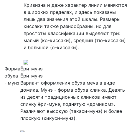
Кривизна и даже характер линии меняются
в широких пределах, и здесь показаны
лишь два значения этой шкалы. Размеры
киссаки также разнообразны, но для
простоты классификации выделяют три:
малый (ко-киссаки), средний (тю-киссаки)
и большой (о-киссаки).
Форма
Ёри-мунэ
обуха
Ёри-мунэ
- мунэ
Вариант оформления обуха меча в виде
домика. Мунэ - форма обуха клинка. Девять
из десяти традиционных клинков имеют
спинку ёри-мунэ, поднятую «домиком».
Различают высокую (такаси-мунэ) и более
плоскую (хикуси-мунэ).