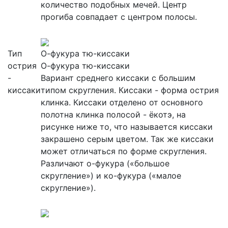
количество подобных мечей. Центр
прогиба совпадает с центром полосы.
Тип
О-фукура тю-киссаки
острия
О-фукура тю-киссаки
-
Вариант среднего киссаки с большим
киссаки
типом скругления. Киссаки - форма острия
клинка. Киссаки отделено от основного
полотна клинка полосой - ёкотэ, на
рисунке ниже то, что называется киссаки
закрашено серым цветом. Так же киссаки
может отличаться по форме скругления.
Различают о-фукура («большое
скругление») и ко-фукура («малое
скругление»).