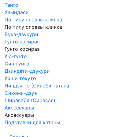
Танто
Хамидаси
По типу оправы клинка
По типу оправы клинка
Букэ-дзукури
Гунто косираэ
Гунто косираэ
Кю-гунто
Син-гунто
Дзиндати-дзукури
Кэн и тёкуто
Ниндзя то (Синоби-гатана)
Сикоми-дзуэ
Ширасайя (Сирасая)
Аксессуары
Аксессуары
Подставки для катаны