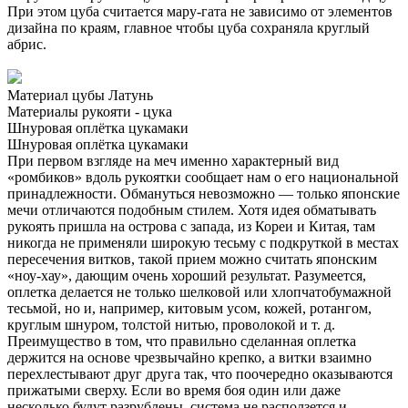
При этом цуба считается мару-гата не зависимо от элементов
дизайна по краям, главное чтобы цуба сохраняла круглый
абрис.
Материал цубы
Латунь
Материалы рукояти - цука
Шнуровая оплётка цукамаки
Шнуровая оплётка цукамаки
При первом взгляде на меч именно характерный вид
«ромбиков» вдоль рукоятки сообщает нам о его национальной
принадлежности. Обмануться невозможно — только японские
мечи отличаются подобным стилем. Хотя идея обматывать
рукоять пришла на острова с запада, из Кореи и Китая, там
никогда не применяли широкую тесьму с подкруткой в местах
пересечения витков, такой прием можно считать японским
«ноу-хау», дающим очень хороший результат. Разумеется,
оплетка делается не только шелковой или хлопчатобумажной
тесьмой, но и, например, китовым усом, кожей, ротангом,
круглым шнуром, толстой нитью, проволокой и т. д.
Преимущество в том, что правильно сделанная оплетка
держится на основе чрезвычайно крепко, а витки взаимно
перехлестывают друг друга так, что поочередно оказываются
прижатыми сверху. Если во время боя один или даже
несколько будут разрублены, система не расползется и