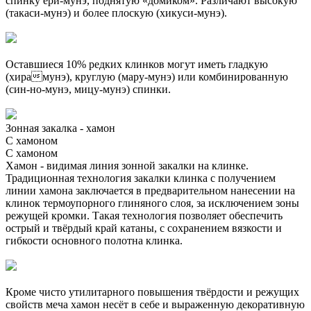
спинку ёри-мунэ, поднятую «домиком». Различают высокую
(такаси-мунэ) и более плоскую (хикуси-мунэ).
Оставшиеся 10% редких клинков могут иметь гладкую
(хирамунэ), круглую (мару-мунэ) или комбинированную
(син-но-мунэ, мицу-мунэ) спинки.
Зонная закалка - хамон
С хамоном
С хамоном
Хамон - видимая линия зонной закалки на клинке.
Традиционная технология закалки клинка с получением
линии хамона заключается в предварительном нанесении на
клинок термоупорного глиняного слоя, за исключением зоны
режущей кромки. Такая технология позволяет обеспечить
острый и твёрдый край катаны, с сохранением вязкости и
гибкости основного полотна клинка.
Кроме чисто утилитарного повышения твёрдости и режущих
свойств меча хамон несёт в себе и выраженную декоративную