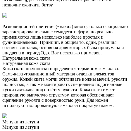
позволит окончить битву.
Разновидностей плетения («маки») много, только официально
зарегистрировано свыше семидесяти форм, но реально
применяются лишь несколько наиболее простых и
функциональных. Принцип, в общем-то, один, различия
состоят в деталях, основная доля которых была придумана и
внедрена в период Эдо. Вот несколько примеров.
Натуральная кожа ската
Натуральная кожа ската
Кожа ската по-японски определяется термином самэ-кава.
Самэ-кава -традиционный материал отделки элементов
оружия. Кожей ската могли обтягивать ножны мечей, рукояти
полностью, а так же монтировать специально подогнанные
куски самэ-кава под оплётку рукояти. Кожа ската имеет
природную выпуклую структуру, которая обеспечивает
сцепление рукояти с поверхностью руки. Для ножен
используют полированную самэ-кава покрытую лаком.
Мэнуки из латуни
Мэнуки из латуни