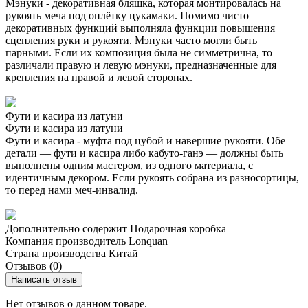
Мэнуки - декоративная бляшка, которая монтировалась на
рукоять меча под оплётку цукамаки. Помимо чисто
декоративных функций выполняла функции повышения
сцепления руки и рукояти. Мэнуки часто могли быть
парными. Если их композиция была не симметрична, то
различали правую и левую мэнуки, предназначенные для
крепления на правой и левой сторонах.
Фути и касира из латуни
Фути и касира из латуни
Фути и касира - муфта под цубой и навершие рукояти. Обе
детали — фути и касира либо кабуто-ганэ — должны быть
выполнены одним мастером, из одного материала, с
идентичным декором. Если рукоять собрана из разносортицы,
то перед нами меч-инвалид.
Дополнительно содержит
Подарочная коробка
Компания производитель
Lonquan
Страна производства
Китай
Отзывов (0)
Написать отзыв
Нет отзывов о данном товаре.