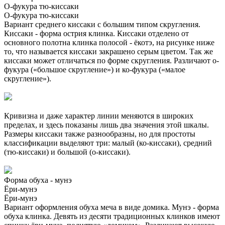
О-фукура тю-киссаки
О-фукура тю-киссаки
Вариант среднего киссаки с большим типом скругления.
Киссаки - форма острия клинка. Киссаки отделено от
основного полотна клинка полосой - ёкотэ, на рисунке ниже
то, что называется киссаки закрашено серым цветом. Так же
киссаки может отличаться по форме скругления. Различают о-
фукура («большое скругление») и ко-фукура («малое
скругление»).
Кривизна и даже характер линии меняются в широких
пределах, и здесь показаны лишь два значения этой шкалы.
Размеры киссаки также разнообразны, но для простоты
классификации выделяют три: малый (ко-киссаки), средний
(тю-киссаки) и большой (о-киссаки).
Форма обуха - мунэ
Ёри-мунэ
Ёри-мунэ
Вариант оформления обуха меча в виде домика. Мунэ - форма
обуха клинка. Девять из десяти традиционных клинков имеют