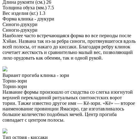
Длина рукояти (см.)
26
Толщина обуха (мм.)
7.5
Вес изделия (кг.)
1.3
Форма клинка - дзукури
Синоги-дзукури
Синоги-дзукури
Наиболее часто встречающаяся форма во все периоды после
Хэйан. Названа так из-за ребра синоги, протянувшегося вдоль
всей полосы, от накаго до киссаки. Благодаря ребру клинок
сочетает жесткость и сравнительно малый вес, позволяющий
лихо орудовать как обеими, так и одной рукой.
Вариант прогиба клинка - зори
Тории-зори
Тории-зори
Название формы произошло от сходства со слегка изогнутой
верхней перекладиной ритуальных синтоистских ворот
тории. Также известно другое имя — Кё-зори. «Кё» — второе
наименование провинции Ямасиро, где изготавливалось
большое количество подобных мечей. Центр прогиба
совпадает с центром полосы.
Тип острия - киссаки