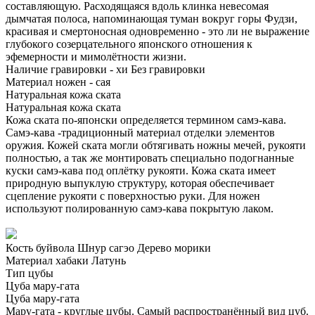
составляющую. Расходящаяся вдоль клинка невесомая
дымчатая полоса, напоминающая туман вокруг горы Фудзи,
красивая и смертоносная одновременно - это ли не выражение
глубокого созерцательного японского отношения к
эфемерности и мимолётности жизни.
Наличие гравировки - хи
Без гравировки
Материал ножен - сая
Натуральная кожа ската
Натуральная кожа ската
Кожа ската по-японски определяется термином самэ-кава.
Самэ-кава -традиционный материал отделки элементов
оружия. Кожей ската могли обтягивать ножны мечей, рукояти
полностью, а так же монтировать специально подогнанные
куски самэ-кава под оплётку рукояти. Кожа ската имеет
природную выпуклую структуру, которая обеспечивает
сцепление рукояти с поверхностью руки. Для ножен
используют полированную самэ-кава покрытую лаком.
Кость буйвола
Шнур сагэо
Дерево морики
Материал хабаки
Латунь
Тип цубы
Цуба мару-гата
Цуба мару-гата
Мару-гата - круглые цубы. Самый распространённый вид цуб.