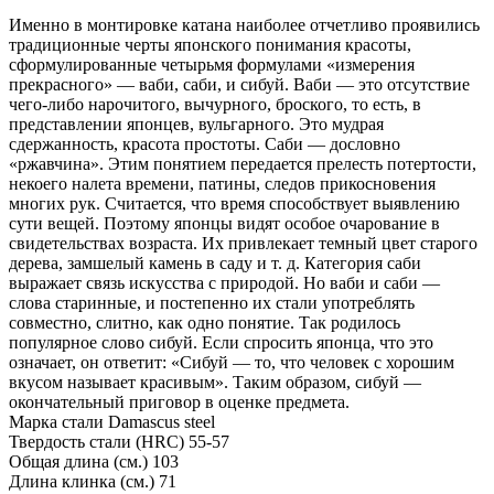
Именно в монтировке катана наиболее отчетливо проявились
традиционные черты японского понимания красоты,
сформулированные четырьмя формулами «измерения
прекрасного» — ваби, саби, и сибуй. Ваби — это отсутствие
чего-либо нарочитого, вычурного, броского, то есть, в
представлении японцев, вульгарного. Это мудрая
сдержанность, красота простоты. Саби — дословно
«ржавчина». Этим понятием передается прелесть потертости,
некоего налета времени, патины, следов прикосновения
многих рук. Считается, что время способствует выявлению
сути вещей. Поэтому японцы видят особое очарование в
свидетельствах возраста. Их привлекает темный цвет старого
дерева, замшелый камень в саду и т. д. Категория саби
выражает связь искусства с природой. Но ваби и саби —
слова старинные, и постепенно их стали употреблять
совместно, слитно, как одно понятие. Так родилось
популярное слово сибуй. Если спросить японца, что это
означает, он ответит: «Сибуй — то, что человек с хорошим
вкусом называет красивым». Таким образом, сибуй —
окончательный приговор в оценке предмета.
Марка стали
Damascus steel
Твердость стали (HRC)
55-57
Общая длина (см.)
103
Длина клинка (см.)
71