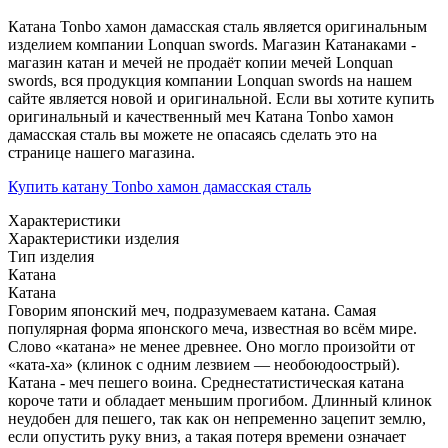
Катана Tonbo хамон дамасская сталь является оригинальным
изделием компании Lonquan swords. Магазин Катанаками -
магазин катан и мечей не продаёт копии мечей Lonquan
swords, вся продукция компании Lonquan swords на нашем
сайте является новой и оригинальной. Если вы хотите купить
оригинальный и качественный меч Катана Tonbo хамон
дамасская сталь вы можете не опасаясь сделать это на
странице нашего магазина.
Купить катану Tonbo хамон дамасская сталь
Характеристики
Характеристики изделия
Тип изделия
Катана
Катана
Говорим японский меч, подразумеваем катана. Самая
популярная форма японского меча, известная во всём мире.
Слово «катана» не менее древнее. Оно могло произойти от
«ката-ха» (клинок с одним лезвием — необоюдоострый).
Катана - меч пешего воина. Среднестатистическая катана
короче тати и обладает меньшим прогибом. Длинный клинок
неудобен для пешего, так как он непременно зацепит землю,
если опустить руку вниз, а такая потеря времени означает