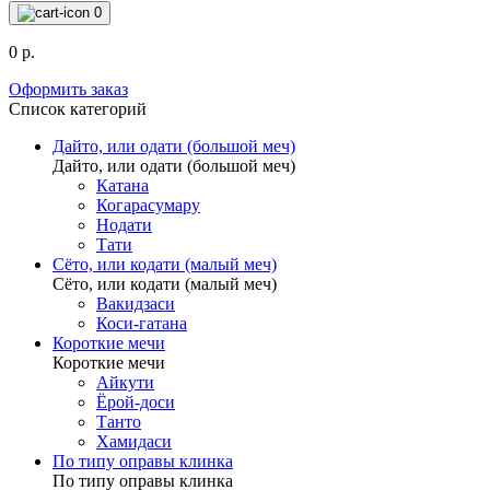
0
0 р.
Оформить заказ
Список категорий
Дайто, или одати (большой меч)
Дайто, или одати (большой меч)
Катана
Когарасумару
Нодати
Тати
Сёто, или кодати (малый меч)
Сёто, или кодати (малый меч)
Вакидзаси
Коси-гатана
Короткие мечи
Короткие мечи
Айкути
Ёрой-доси
Танто
Хамидаси
По типу оправы клинка
По типу оправы клинка