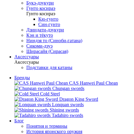
Букэ-дзукури
Гунто косираэ
Гунто косираэ
Кю-гунто
Син-гунто
Дзиндати-дзукури
Кэн и тёкуто
Ниндзя то (Синоби-гатана)
Сикоми-дзуэ
Ширасайя (Сирасая)
Аксессуары
Аксессуары
Подставки для катаны
Бренды
CAS Hanwei Paul Chean
Chungan swords
Cold Steel
Dragon King Sword
Lonquan swords
Shining swords
Tadahiro swords
Блог
Понятия и термины
История японского оружия