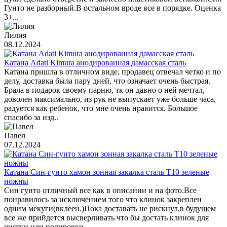
Гунто не разборный.В остальном вроде все в порядке. Оценка
3+...
Лилия
08.12.2024
Катана Adati Kimura анодированная дамасская сталь
Катана пришла в отличном виде, продавец отвечал четко и по
делу, доставка была пару дней, что означает очень быстрая.
Брала в подарок своему парню, тк он давно о ней мечтал,
доволен максимально, из рук не выпускает уже больше часа,
радуется как ребенок, что мне очень нравится. Большое
спасибо за изд..
Павел
07.12.2024
Катана Син-гунто хамон зонная закалка сталь T10 зеленые
ножны
Син гунто отличный все как в описании и на фото.Все
понравилось за исключением того что клинок закреплен
одним мекуги(вклеен.)Пока доставать не рискнул,в будущем
все же прийдется высверливать что бы достать клинок для
чистки или полировки...