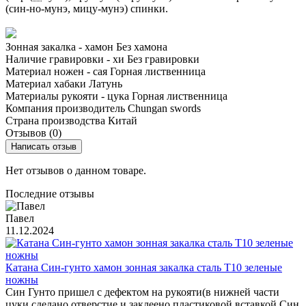
(син-но-мунэ, мицу-мунэ) спинки.
Зонная закалка - хамон
Без хамона
Наличие гравировки - хи
Без гравировки
Материал ножен - сая
Горная лиственница
Материал хабаки
Латунь
Материалы рукояти - цука
Горная лиственница
Компания производитель
Chungan swords
Страна производства
Китай
Отзывов (0)
Написать отзыв
Нет отзывов о данном товаре.
Последние отзывы
Павел
11.12.2024
Катана Син-гунто хамон зонная закалка сталь T10 зеленые
ножны
Син Гунто пришел с дефектом на рукояти(в нижней части
цуки сделано отверстие и заклеено пластиковой вставкой.Син