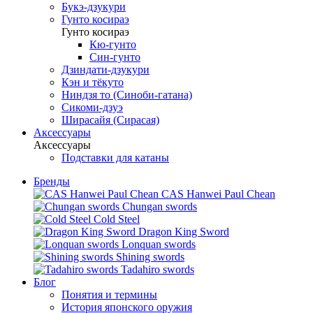
Букэ-дзукури
Гунто косираэ
Гунто косираэ
Кю-гунто
Син-гунто
Дзиндати-дзукури
Кэн и тёкуто
Ниндзя то (Синоби-гатана)
Сикоми-дзуэ
Ширасайя (Сирасая)
Аксессуары
Аксессуары
Подставки для катаны
Бренды
CAS Hanwei Paul Chean
Chungan swords
Cold Steel
Dragon King Sword
Lonquan swords
Shining swords
Tadahiro swords
Блог
Понятия и термины
История японского оружия