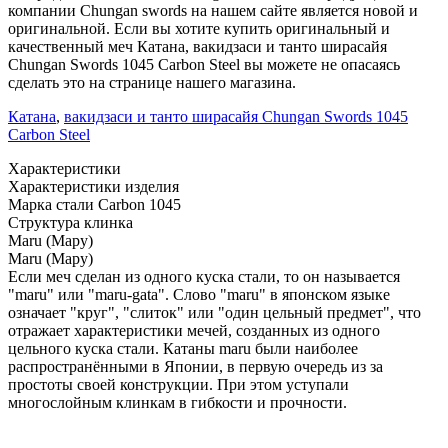
компании Chungan swords на нашем сайте является новой и
оригинальной. Если вы хотите купить оригинальный и
качественный меч Катана, вакидзаси и танто ширасайя
Chungan Swords 1045 Carbon Steel вы можете не опасаясь
сделать это на странице нашего магазина.
Катана
,
вакидзаси и танто ширасайя Chungan Swords 1045
Carbon Steel
Характеристики
Характеристики изделия
Марка стали
Carbon 1045
Структура клинка
Maru (Мару)
Maru (Мару)
Если меч сделан из одного куска стали, то он называется
"maru" или "maru-gata". Слово "maru" в японском языке
означает "круг", "слиток" или "один цельный предмет", что
отражает характеристики мечей, созданных из одного
цельного куска стали. Катаны maru были наиболее
распространёнными в Японии, в первую очередь из за
простоты своей конструкции. При этом уступали
многослойным клинкам в гибкости и прочности.