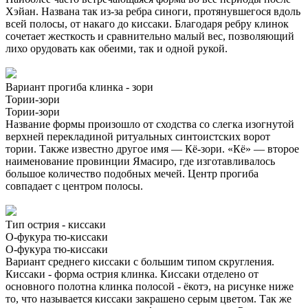
Хэйан. Названа так из-за ребра синоги, протянувшегося вдоль
всей полосы, от накаго до киссаки. Благодаря ребру клинок
сочетает жесткость и сравнительно малый вес, позволяющий
лихо орудовать как обеими, так и одной рукой.
Вариант прогиба клинка - зори
Тории-зори
Тории-зори
Название формы произошло от сходства со слегка изогнутой
верхней перекладиной ритуальных синтоистских ворот
тории. Также известно другое имя — Кё-зори. «Кё» — второе
наименование провинции Ямасиро, где изготавливалось
большое количество подобных мечей. Центр прогиба
совпадает с центром полосы.
Тип острия - киссаки
О-фукура тю-киссаки
О-фукура тю-киссаки
Вариант среднего киссаки с большим типом скругления.
Киссаки - форма острия клинка. Киссаки отделено от
основного полотна клинка полосой - ёкотэ, на рисунке ниже
то, что называется киссаки закрашено серым цветом. Так же