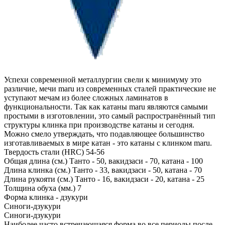
Успехи современной металлургии свели к минимуму это
различие, мечи maru из современных сталей практические не
уступают мечам из более сложных ламинатов в
функциональности. Так как катаны maru являются самыми
простыми в изготовлении, это самый распространённый тип
структуры клинка при производстве катаны и сегодня.
Можно смело утверждать, что подавляющее большинство
изготавливаемых в мире катан - это катаны с клинком maru.
Твердость стали (HRC)
54-56
Общая длина (см.)
Танто - 50, вакидзаси - 70, катана - 100
Длина клинка (см.)
Танто - 33, вакидзаси - 50, катана - 70
Длина рукояти (см.)
Танто - 16, вакидзаси - 20, катана - 25
Толщина обуха (мм.)
7
Форма клинка - дзукури
Синоги-дзукури
Синоги-дзукури
Наиболее часто встречающаяся форма во все периоды после