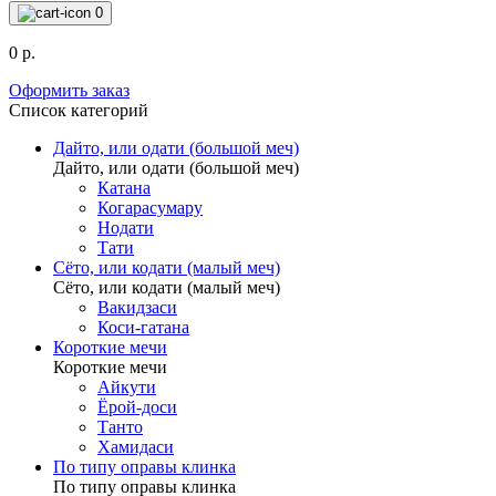
0
0 р.
Оформить заказ
Список категорий
Дайто, или одати (большой меч)
Дайто, или одати (большой меч)
Катана
Когарасумару
Нодати
Тати
Сёто, или кодати (малый меч)
Сёто, или кодати (малый меч)
Вакидзаси
Коси-гатана
Короткие мечи
Короткие мечи
Айкути
Ёрой-доси
Танто
Хамидаси
По типу оправы клинка
По типу оправы клинка