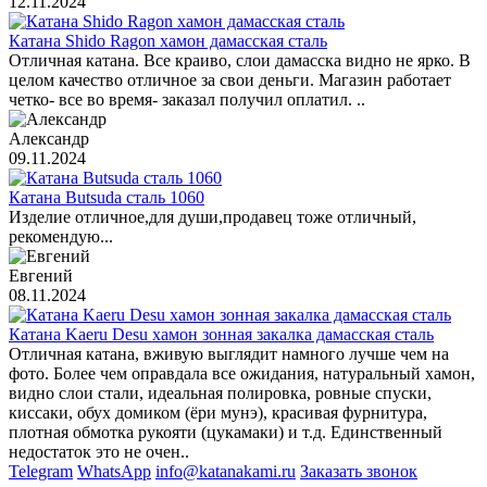
12.11.2024
Катана Shido Ragon хамон дамасская сталь
Отличная катана. Все краиво, слои дамасска видно не ярко. В
целом качество отличное за свои деньги. Магазин работает
четко- все во время- заказал получил оплатил. ..
Александр
09.11.2024
Катана Butsuda сталь 1060
Изделие отличное,для души,продавец тоже отличный,
рекомендую...
Евгений
08.11.2024
Катана Kaeru Desu хамон зонная закалка дамасская сталь
Отличная катана, вживую выглядит намного лучше чем на
фото. Более чем оправдала все ожидания, натуральный хамон,
видно слои стали, идеальная полировка, ровные спуски,
киссаки, обух домиком (ёри мунэ), красивая фурнитура,
плотная обмотка рукояти (цукамаки) и т.д. Единственный
недостаток это не очен..
Telegram
WhatsApp
info@katanakami.ru
Заказать звонок