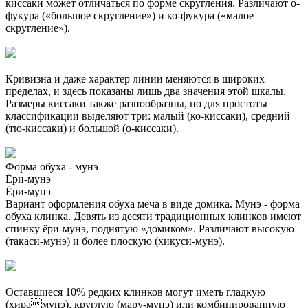
киссаки может отличаться по форме скругления. Различают о-
фукура («большое скругление») и ко-фукура («малое
скругление»).
Кривизна и даже характер линии меняются в широких
пределах, и здесь показаны лишь два значения этой шкалы.
Размеры киссаки также разнообразны, но для простоты
классификации выделяют три: малый (ко-киссаки), средний
(тю-киссаки) и большой (о-киссаки).
Форма обуха - мунэ
Ёри-мунэ
Ёри-мунэ
Вариант оформления обуха меча в виде домика. Мунэ - форма
обуха клинка. Девять из десяти традиционных клинков имеют
спинку ёри-мунэ, поднятую «домиком». Различают высокую
(такаси-мунэ) и более плоскую (хикуси-мунэ).
Оставшиеся 10% редких клинков могут иметь гладкую
(хирамунэ), круглую (мару-мунэ) или комбинированную