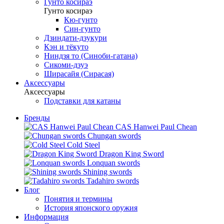
Гунто косираэ
Гунто косираэ
Кю-гунто
Син-гунто
Дзиндати-дзукури
Кэн и тёкуто
Ниндзя то (Синоби-гатана)
Сикоми-дзуэ
Ширасайя (Сирасая)
Аксессуары
Аксессуары
Подставки для катаны
Бренды
CAS Hanwei Paul Chean
Chungan swords
Cold Steel
Dragon King Sword
Lonquan swords
Shining swords
Tadahiro swords
Блог
Понятия и термины
История японского оружия
Информация