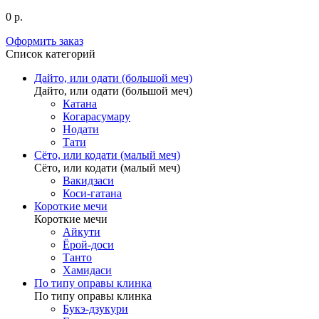
0 р.
Оформить заказ
Список категорий
Дайто, или одати (большой меч)
Дайто, или одати (большой меч)
Катана
Когарасумару
Нодати
Тати
Сёто, или кодати (малый меч)
Сёто, или кодати (малый меч)
Вакидзаси
Коси-гатана
Короткие мечи
Короткие мечи
Айкути
Ёрой-доси
Танто
Хамидаси
По типу оправы клинка
По типу оправы клинка
Букэ-дзукури