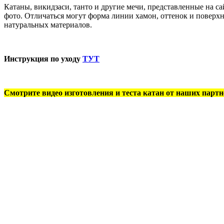
Катаны, викидзаси, танто и другие мечи, представленные на 
фото. Отличаться могут форма линии хамон, оттенок и поверхн
натуральных материалов.
Инструкция по уходу
ТУТ
Смотрите видео изготовления и теста катан от наших партн