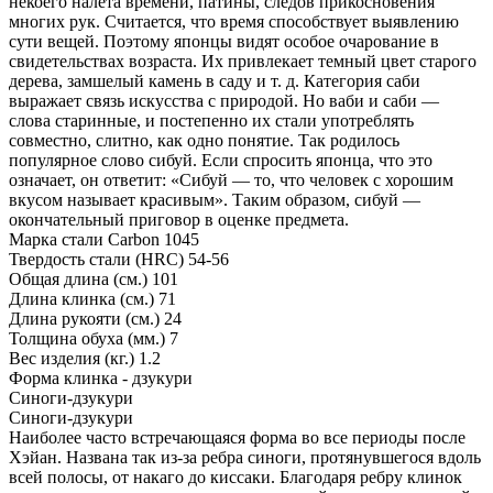
некоего налета времени, патины, следов прикосновения
многих рук. Считается, что время способствует выявлению
сути вещей. Поэтому японцы видят особое очарование в
свидетельствах возраста. Их привлекает темный цвет старого
дерева, замшелый камень в саду и т. д. Категория саби
выражает связь искусства с природой. Но ваби и саби —
слова старинные, и постепенно их стали употреблять
совместно, слитно, как одно понятие. Так родилось
популярное слово сибуй. Если спросить японца, что это
означает, он ответит: «Сибуй — то, что человек с хорошим
вкусом называет красивым». Таким образом, сибуй —
окончательный приговор в оценке предмета.
Марка стали
Carbon 1045
Твердость стали (HRC)
54-56
Общая длина (см.)
101
Длина клинка (см.)
71
Длина рукояти (см.)
24
Толщина обуха (мм.)
7
Вес изделия (кг.)
1.2
Форма клинка - дзукури
Синоги-дзукури
Синоги-дзукури
Наиболее часто встречающаяся форма во все периоды после
Хэйан. Названа так из-за ребра синоги, протянувшегося вдоль
всей полосы, от накаго до киссаки. Благодаря ребру клинок