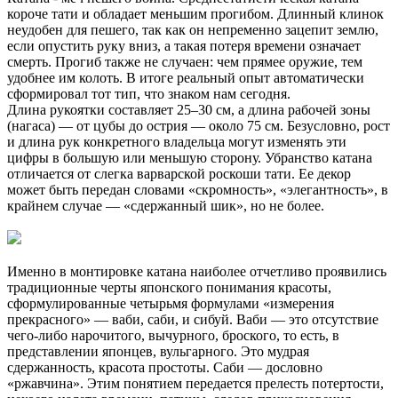
короче тати и обладает меньшим прогибом. Длинный клинок
неудобен для пешего, так как он непременно зацепит землю,
если опустить руку вниз, а такая потеря времени означает
смерть. Прогиб также не случаен: чем прямее оружие, тем
удобнее им колоть. В итоге реальный опыт автоматически
сформировал тот тип, что знаком нам сегодня.
Длина рукоятки составляет 25–30 см, а длина рабочей зоны
(нагаса) — от цубы до острия — около 75 см. Безусловно, рост
и длина рук конкретного владельца могут изменять эти
цифры в большую или меньшую сторону. Убранство катана
отличается от слегка варварской роскоши тати. Ее декор
может быть передан словами «скромность», «элегантность», в
крайнем случае — «сдержанный шик», но не более.
Именно в монтировке катана наиболее отчетливо проявились
традиционные черты японского понимания красоты,
сформулированные четырьмя формулами «измерения
прекрасного» — ваби, саби, и сибуй. Ваби — это отсутствие
чего-либо нарочитого, вычурного, броского, то есть, в
представлении японцев, вульгарного. Это мудрая
сдержанность, красота простоты. Саби — дословно
«ржавчина». Этим понятием передается прелесть потертости,