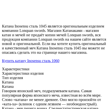
Катана Inosensu сталь 1045 является оригинальным изделием
компании Lonquan swords. Магазин Катанаками - магазин
катан и мечей не продаёт копии мечей Lonquan swords, вся
продукция компании Lonquan swords на нашем сайте является
новой и оригинальной. Если вы хотите купить оригинальный
и качественный меч Катана Inosensu сталь 1045 вы можете не
опасаясь сделать это на странице нашего магазина.
Купить катану Inosensu сталь 1060
Характеристики
Характеристики изделия
Тип изделия
Катана
Катана
Говорим японский меч, подразумеваем катана. Самая
популярная форма японского меча, известная во всём мире.
Слово «катана» не менее древнее. Оно могло произойти от
«ката-ха» (клинок с одним лезвием — необоюдоострый).
Катана - меч пешего воина. Среднестатистическая катана