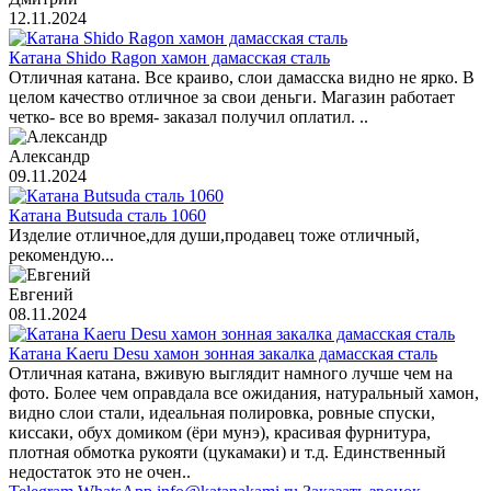
12.11.2024
Катана Shido Ragon хамон дамасская сталь
Отличная катана. Все краиво, слои дамасска видно не ярко. В
целом качество отличное за свои деньги. Магазин работает
четко- все во время- заказал получил оплатил. ..
Александр
09.11.2024
Катана Butsuda сталь 1060
Изделие отличное,для души,продавец тоже отличный,
рекомендую...
Евгений
08.11.2024
Катана Kaeru Desu хамон зонная закалка дамасская сталь
Отличная катана, вживую выглядит намного лучше чем на
фото. Более чем оправдала все ожидания, натуральный хамон,
видно слои стали, идеальная полировка, ровные спуски,
киссаки, обух домиком (ёри мунэ), красивая фурнитура,
плотная обмотка рукояти (цукамаки) и т.д. Единственный
недостаток это не очен..