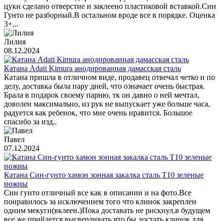
цуки сделано отверстие и заклеено пластиковой вставкой.Син
Гунто не разборный.В остальном вроде все в порядке. Оценка
3+...
Лилия
08.12.2024
Катана Adati Kimura анодированная дамасская сталь
Катана пришла в отличном виде, продавец отвечал четко и по
делу, доставка была пару дней, что означает очень быстрая.
Брала в подарок своему парню, тк он давно о ней мечтал,
доволен максимально, из рук не выпускает уже больше часа,
радуется как ребенок, что мне очень нравится. Большое
спасибо за изд..
Павел
07.12.2024
Катана Син-гунто хамон зонная закалка сталь T10 зеленые
ножны
Син гунто отличный все как в описании и на фото.Все
понравилось за исключением того что клинок закреплен
одним мекуги(вклеен.)Пока доставать не рискнул,в будущем
все же прийдется высверливать что бы достать клинок для