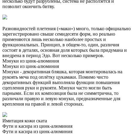
несколько будут разрублены, система не расползется и
позволит окончить битву.
Разновидностей плетения («маки») много, только официально
зарегистрировано свыше семидесяти форм, но реально
применяются лишь несколько наиболее простых и
функциональных. Принцип, в общем-то, один, различия
состоят в деталях, основная доля которых была придумана и
внедрена в период Эдо. Вот несколько примеров.
Мэнуки из цинк-алюминия
Мэнуки из цинк-алюминия
Мэнуки - декоративная бляшка, которая монтировалась на
рукоять меча под оплётку цукамаки. Помимо чисто
декоративных функций выполняла функции повышения
сцепления руки и рукояти. Мэнуки часто могли быть
парными. Если их композиция была не симметрична, то
различали правую и левую мэнуки, предназначенные для
крепления на правой и левой сторонах.
Имитация кожи ската
Фути и касира из цинк-алюминия
Фути и касира из цинк-алюминия