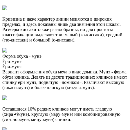
Кривизна и даже характер линии меняются в широких
пределах, и здесь показаны лишь два значения этой шкалы.
Размеры киссаки также разнообразны, но для простоты
классификации выделяют три: малый (ко-киссаки), средний
(тю-киссаки) и большой (о-киссаки).
Форма обуха - мунэ
Ёри-мунэ
Ёри-мунэ
Вариант оформления обуха меча в виде домика. Мунэ - форма
обуха клинка. Девять из десяти традиционных клинков имеют
спинку ёри-мунэ, поднятую «домиком». Различают высокую
(такаси-мунэ) и более плоскую (хикуси-мунэ).
Оставшиеся 10% редких клинков могут иметь гладкую
(хирамунэ), круглую (мару-мунэ) или комбинированную
(син-но-мунэ, мицу-мунэ) спинки.