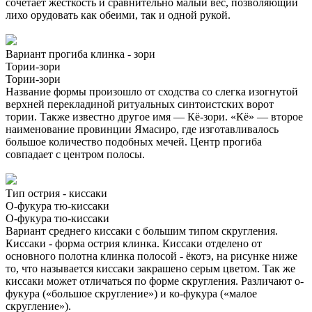
сочетает жесткость и сравнительно малый вес, позволяющий
лихо орудовать как обеими, так и одной рукой.
Вариант прогиба клинка - зори
Тории-зори
Тории-зори
Название формы произошло от сходства со слегка изогнутой
верхней перекладиной ритуальных синтоистских ворот
тории. Также известно другое имя — Кё-зори. «Кё» — второе
наименование провинции Ямасиро, где изготавливалось
большое количество подобных мечей. Центр прогиба
совпадает с центром полосы.
Тип острия - киссаки
О-фукура тю-киссаки
О-фукура тю-киссаки
Вариант среднего киссаки с большим типом скругления.
Киссаки - форма острия клинка. Киссаки отделено от
основного полотна клинка полосой - ёкотэ, на рисунке ниже
то, что называется киссаки закрашено серым цветом. Так же
киссаки может отличаться по форме скругления. Различают о-
фукура («большое скругление») и ко-фукура («малое
скругление»).