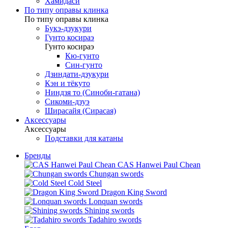
Хамидаси
По типу оправы клинка
По типу оправы клинка
Букэ-дзукури
Гунто косираэ
Гунто косираэ
Кю-гунто
Син-гунто
Дзиндати-дзукури
Кэн и тёкуто
Ниндзя то (Синоби-гатана)
Сикоми-дзуэ
Ширасайя (Сирасая)
Аксессуары
Аксессуары
Подставки для катаны
Бренды
CAS Hanwei Paul Chean
Chungan swords
Cold Steel
Dragon King Sword
Lonquan swords
Shining swords
Tadahiro swords