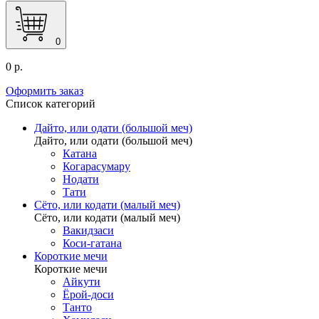
0
0 р.
Оформить заказ
Список категорий
Дайто, или одати (большой меч)
Дайто, или одати (большой меч)
Катана
Когарасумару
Нодати
Тати
Сёто, или кодати (малый меч)
Сёто, или кодати (малый меч)
Вакидзаси
Коси-гатана
Короткие мечи
Короткие мечи
Айкути
Ёрой-доси
Танто