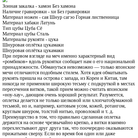
Зонная закалка - хамон
Без хамона
Наличие гравировки - хи
Без гравировки
Материал ножен - сая
Шнур сагэо
Горная лиственница
Материал хабаки
Латунь
Тип цубы
Цуба Сё
Материал цубы
Сталь
Материалы рукояти - цука
Шнуровая оплётка цукамаки
Шнуровая оплётка цукамаки
При первом взгляде на меч именно характерный вид
«ромбиков» вдоль рукоятки сообщает нам о его национальной
принадлежности. Обмануться невозможно — только японские
мечи отличаются подобным стилем. Хотя идея обматывать
рукоять пришла на острова с запада, из Кореи и Китая, там
никогда не применяли широкую тесьму с подкруткой в местах
пересечения витков, такой прием можно считать японским
«ноу-хау», дающим очень хороший результат. Разумеется,
оплетка делается не только шелковой или хлопчатобумажной
тесьмой, но и, например, китовым усом, кожей, ротангом,
круглым шнуром, толстой нитью, проволокой и т. д.
Преимущество в том, что правильно сделанная оплетка
держится на основе чрезвычайно крепко, а витки взаимно
перехлестывают друг друга так, что поочередно оказываются
прижатыми сверху. Если во время боя один или даже