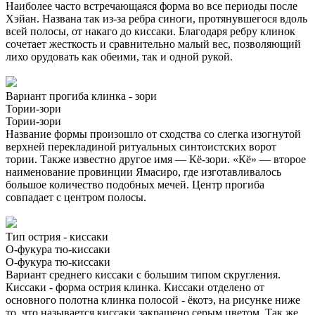
Наиболее часто встречающаяся форма во все периоды после
Хэйан. Названа так из-за ребра синоги, протянувшегося вдоль
всей полосы, от накаго до киссаки. Благодаря ребру клинок
сочетает жесткость и сравнительно малый вес, позволяющий
лихо орудовать как обеими, так и одной рукой.
Вариант прогиба клинка - зори
Тории-зори
Тории-зори
Название формы произошло от сходства со слегка изогнутой
верхней перекладиной ритуальных синтоистских ворот
тории. Также известно другое имя — Кё-зори. «Кё» — второе
наименование провинции Ямасиро, где изготавливалось
большое количество подобных мечей. Центр прогиба
совпадает с центром полосы.
Тип острия - киссаки
О-фукура тю-киссаки
О-фукура тю-киссаки
Вариант среднего киссаки с большим типом скругления.
Киссаки - форма острия клинка. Киссаки отделено от
основного полотна клинка полосой - ёкотэ, на рисунке ниже
то, что называется киссаки закрашено серым цветом. Так же