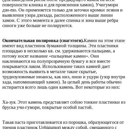
поверхности клинка и для прояснения хамон), Учигумори
дзи-mo. Он применяется только для заточки кромки лезвия и
выявления узора дзихада, расположенного выше линии
хамон. С этого момента и далее спинка и зона выше ребра
синоги уже больше не полируются.
Окончательная полировка (сиагэтоги).
Камни на этом этапе
имеют вид пластинок бумажной толщины. Эти пластинки
площадью в несколько кв. см. удерживаются пальцами, а
потому носят название «пальцевые камни«. Они
наклеиваются на полупрозрачную бумагу и все вместе
покрывается лаком. Использование таких камней дает
возможность выявить в металле такие скрытые,
трудноуловимые нюансы, как ниэ, ниои и уцури (узор внутри
хада, напоминающий хамон). За целый день работы обычно
истирается всего лишь один камень. Вот некоторые из них:
Ха-зуя. Этот камень представляет собою тонкие пластинки из
бруска учи-гумори, покрытые особой пастой.
Такая паста приготавливается из порошка, образующегося от
трения пластинок Uehigumori между собой, смешанного с