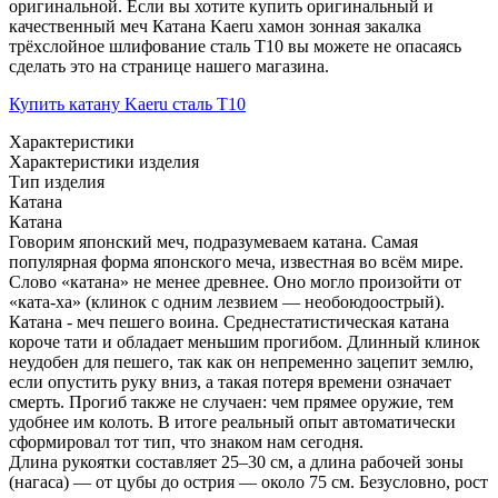
оригинальной. Если вы хотите купить оригинальный и
качественный меч Катана Kaeru хамон зонная закалка
трёхслойное шлифование сталь T10 вы можете не опасаясь
сделать это на странице нашего магазина.
Купить катану Kaeru сталь T10
Характеристики
Характеристики изделия
Тип изделия
Катана
Катана
Говорим японский меч, подразумеваем катана. Самая
популярная форма японского меча, известная во всём мире.
Слово «катана» не менее древнее. Оно могло произойти от
«ката-ха» (клинок с одним лезвием — необоюдоострый).
Катана - меч пешего воина. Среднестатистическая катана
короче тати и обладает меньшим прогибом. Длинный клинок
неудобен для пешего, так как он непременно зацепит землю,
если опустить руку вниз, а такая потеря времени означает
смерть. Прогиб также не случаен: чем прямее оружие, тем
удобнее им колоть. В итоге реальный опыт автоматически
сформировал тот тип, что знаком нам сегодня.
Длина рукоятки составляет 25–30 см, а длина рабочей зоны
(нагаса) — от цубы до острия — около 75 см. Безусловно, рост