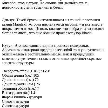
бикарбонатом натрия. По окончании данного этана
поверхность стали туманная и белая.
Дзи-зуя. Такой брусок изготавливают из тонкой пластинки
камня Marutaki, которая наклеивается на бумагу и все вместе
покрывается лаком. Использование этого абразива заставляет
металл темнеть, что еще больше проявляет узор Jihada.
Нугуи. Это последняя стадия в процессе полировки.
Абразивный материал представляет собой тонкую суспензию
окиси железа в растительном масле. Как и предыдущий
камень, нугуи темнит сталь и отчетливо проясняет скрытые
аспекты структуры.
Твердость стали (HRC)
56-58
Общая длина (см.)
105
Длина клинка (см.)
72
Длина рукояти (см.)
26
Толщина обуха (мм.)
7
Вес изделия (кг.)
1.4
Форма клинка - дзукури
Синоги-дзукури
Синоги-дзукури