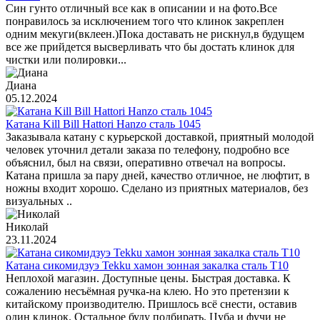
Син гунто отличный все как в описании и на фото.Все
понравилось за исключением того что клинок закреплен
одним мекуги(вклеен.)Пока доставать не рискнул,в будущем
все же прийдется высверливать что бы достать клинок для
чистки или полировки...
Диана
05.12.2024
Катана Kill Bill Hattori Hanzo сталь 1045
Заказывала катану с курьерской доставкой, приятный молодой
человек уточнил детали заказа по телефону, подробно все
объяснил, был на связи, оперативно отвечал на вопросы.
Катана пришла за пару дней, качество отличное, не люфтит, в
ножны входит хорошо. Сделано из приятных материалов, без
визуальных ..
Николай
23.11.2024
Катана сикомидзуэ Tekku хамон зонная закалка сталь T10
Неплохой магазин. Доступные цены. Быстрая доставка. К
сожалению несъёмная ручка-на клею. Но это претензии к
китайскому производителю. Пришлось всё снести, оставив
один клинок. Остальное буду подбирать. Цуба и фучи не