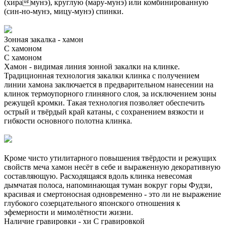
(хирамунэ), круглую (мару-мунэ) или комбинированную
(син-но-мунэ, мицу-мунэ) спинки.
Зонная закалка - хамон
С хамоном
С хамоном
Хамон - видимая линия зонной закалки на клинке.
Традиционная технология закалки клинка с получением
линии хамона заключается в предварительном нанесении на
клинок термоупорного глиняного слоя, за исключением зоны
режущей кромки. Такая технология позволяет обеспечить
острый и твёрдый край катаны, с сохранением вязкости и
гибкости основного полотна клинка.
Кроме чисто утилитарного повышения твёрдости и режущих
свойств меча хамон несёт в себе и выраженную декоративную
составляющую. Расходящаяся вдоль клинка невесомая
дымчатая полоса, напоминающая туман вокруг горы Фудзи,
красивая и смертоносная одновременно - это ли не выражение
глубокого созерцательного японского отношения к
эфемерности и мимолётности жизни.
Наличие гравировки - хи
С гравировкой