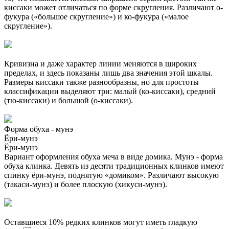
киссаки может отличаться по форме скругления. Различают о-
фукура («большое скругление») и ко-фукура («малое
скругление»).
Кривизна и даже характер линии меняются в широких
пределах, и здесь показаны лишь два значения этой шкалы.
Размеры киссаки также разнообразны, но для простоты
классификации выделяют три: малый (ко-киссаки), средний
(тю-киссаки) и большой (о-киссаки).
Форма обуха - мунэ
Ёри-мунэ
Ёри-мунэ
Вариант оформления обуха меча в виде домика. Мунэ - форма
обуха клинка. Девять из десяти традиционных клинков имеют
спинку ёри-мунэ, поднятую «домиком». Различают высокую
(такаси-мунэ) и более плоскую (хикуси-мунэ).
Оставшиеся 10% редких клинков могут иметь гладкую