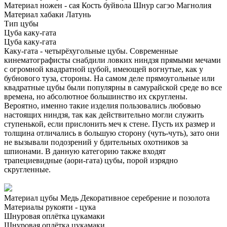
Материал ножен - сая
Кость буйвола
Шнур сагэо
Магнолия
Материал хабаки
Латунь
Тип цубы
Цуба каку-гата
Цуба каку-гата
Каку-гата - четырёхугольные цубы. Современные
кинематографисты снабдили ловких ниндзя прямыми мечами
с огромной квадратной цубой, имеющей вогнутые, как у
бубнового туза, стороны. На самом деле прямоугольные или
квадратные цубы были популярны в самурайской среде во все
времена, но абсолютное большинство их скруглены.
Вероятно, именно такие изделия пользовались любовью
настоящих ниндзя, так как действительно могли служить
ступенькой, если прислонить меч к стене. Пусть их размер и
толщина отличались в большую сторону (чуть-чуть), зато они
не вызывали подозрений у бдительных охотников за
шпионами. В данную категорию также входят
трапециевидные (аори-гата) цубы, порой изрядно
скругленные.
Материал цубы
Медь
Декоративное серебрение и позолота
Материалы рукояти - цука
Шнуровая оплётка цукамаки
Шнуровая оплётка цукамаки