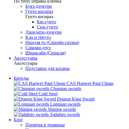
По типу оправы клинка
Букэ-дзукури
Гунто косираэ
Гунто косираэ
Кю-гунто
Син-гунто
Дзиндати-дзукури
Кэн и тёкуто
Ниндзя то (Синоби-гатана)
Сикоми-дзуэ
Ширасайя (Сирасая)
Аксессуары
Аксессуары
Подставки для катаны
Бренды
CAS Hanwei Paul Chean
Chungan swords
Cold Steel
Dragon King Sword
Lonquan swords
Shining swords
Tadahiro swords
Блог
Понятия и термины