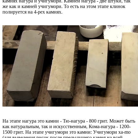
камнях нагура и учигумори. Камней нагура - две штуки, так
же как и камней учигумори. То есть на этом этапе клинок
полируется на 4-рех камнях.
На этапе нагура это камни - Тю-нагура - 800 грит. Может быть
как натуральным, так и искусственным, Кома-нагура - 1200-
1500 грит. На этапе учигумори это камни: Учигумори ха-mo
(для выведения рисок после предыдущего камня на всей