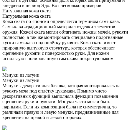
состоят в деталях, основная доля которых была придумана и
внедрена в период Эдо. Вот несколько примеров.
Натуральная кожа ската
Натуральная кожа ската
Кожа ската по-японски определяется термином самэ-кава.
Самэ-кава -традиционный материал отделки элементов
оружия. Кожей ската могли обтягивать ножны мечей, рукояти
полностью, а так же монтировать специально подогнанные
куски самэ-кава под оплётку рукояти. Кожа ската имеет
природную выпуклую структуру, которая обеспечивает
сцепление рукояти с поверхностью руки. Для ножен
используют полированную самэ-кава покрытую лаком.
Мэнуки из латуни
Мэнуки из латуни
Мэнуки - декоративная бляшка, которая монтировалась на
рукоять меча под оплётку цукамаки. Помимо чисто
декоративных функций выполняла функции повышения
сцепления руки и рукояти. Мэнуки часто могли быть
парными. Если их композиция была не симметрична, то
различали правую и левую мэнуки, предназначенные для
крепления на правой и левой сторонах.