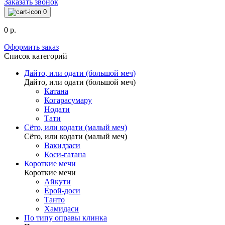
Заказать звонок
0
0 р.
Оформить заказ
Список категорий
Дайто, или одати (большой меч)
Дайто, или одати (большой меч)
Катана
Когарасумару
Нодати
Тати
Сёто, или кодати (малый меч)
Сёто, или кодати (малый меч)
Вакидзаси
Коси-гатана
Короткие мечи
Короткие мечи
Айкути
Ёрой-доси
Танто
Хамидаси
По типу оправы клинка