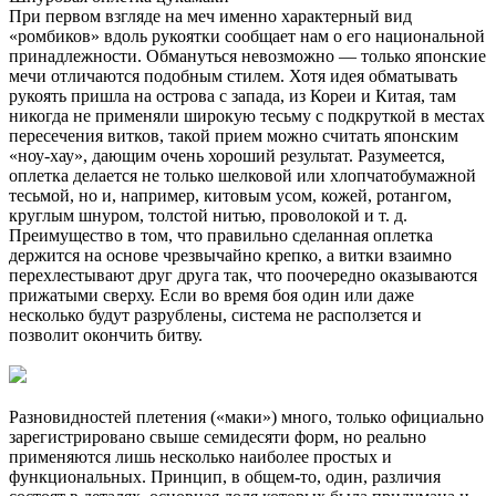
При первом взгляде на меч именно характерный вид
«ромбиков» вдоль рукоятки сообщает нам о его национальной
принадлежности. Обмануться невозможно — только японские
мечи отличаются подобным стилем. Хотя идея обматывать
рукоять пришла на острова с запада, из Кореи и Китая, там
никогда не применяли широкую тесьму с подкруткой в местах
пересечения витков, такой прием можно считать японским
«ноу-хау», дающим очень хороший результат. Разумеется,
оплетка делается не только шелковой или хлопчатобумажной
тесьмой, но и, например, китовым усом, кожей, ротангом,
круглым шнуром, толстой нитью, проволокой и т. д.
Преимущество в том, что правильно сделанная оплетка
держится на основе чрезвычайно крепко, а витки взаимно
перехлестывают друг друга так, что поочередно оказываются
прижатыми сверху. Если во время боя один или даже
несколько будут разрублены, система не расползется и
позволит окончить битву.
Разновидностей плетения («маки») много, только официально
зарегистрировано свыше семидесяти форм, но реально
применяются лишь несколько наиболее простых и
функциональных. Принцип, в общем-то, один, различия