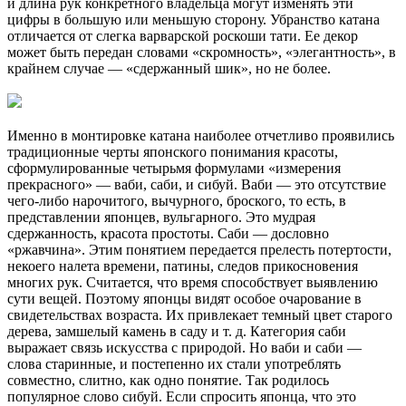
и длина рук конкретного владельца могут изменять эти
цифры в большую или меньшую сторону. Убранство катана
отличается от слегка варварской роскоши тати. Ее декор
может быть передан словами «скромность», «элегантность», в
крайнем случае — «сдержанный шик», но не более.
Именно в монтировке катана наиболее отчетливо проявились
традиционные черты японского понимания красоты,
сформулированные четырьмя формулами «измерения
прекрасного» — ваби, саби, и сибуй. Ваби — это отсутствие
чего-либо нарочитого, вычурного, броского, то есть, в
представлении японцев, вульгарного. Это мудрая
сдержанность, красота простоты. Саби — дословно
«ржавчина». Этим понятием передается прелесть потертости,
некоего налета времени, патины, следов прикосновения
многих рук. Считается, что время способствует выявлению
сути вещей. Поэтому японцы видят особое очарование в
свидетельствах возраста. Их привлекает темный цвет старого
дерева, замшелый камень в саду и т. д. Категория саби
выражает связь искусства с природой. Но ваби и саби —
слова старинные, и постепенно их стали употреблять
совместно, слитно, как одно понятие. Так родилось
популярное слово сибуй. Если спросить японца, что это