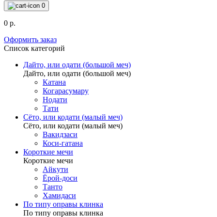
0
0 р.
Оформить заказ
Список категорий
Дайто, или одати (большой меч)
Дайто, или одати (большой меч)
Катана
Когарасумару
Нодати
Тати
Сёто, или кодати (малый меч)
Сёто, или кодати (малый меч)
Вакидзаси
Коси-гатана
Короткие мечи
Короткие мечи
Айкути
Ёрой-доси
Танто
Хамидаси
По типу оправы клинка
По типу оправы клинка