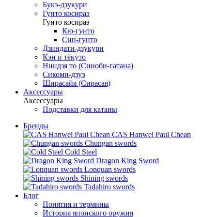
Букэ-дзукури
Гунто косираэ
Гунто косираэ
Кю-гунто
Син-гунто
Дзиндати-дзукури
Кэн и тёкуто
Ниндзя то (Синоби-гатана)
Сикоми-дзуэ
Ширасайя (Сирасая)
Аксессуары
Аксессуары
Подставки для катаны
Бренды
CAS Hanwei Paul Chean
Chungan swords
Cold Steel
Dragon King Sword
Lonquan swords
Shining swords
Tadahiro swords
Блог
Понятия и термины
История японского оружия