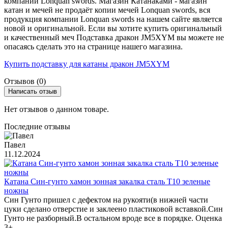
компании Lonquan swords. Магазин Катанаками - магазин
катан и мечей не продаёт копии мечей Lonquan swords, вся
продукция компании Lonquan swords на нашем сайте является
новой и оригинальной. Если вы хотите купить оригинальный
и качественный меч Подставка дракон JM5XYM вы можете не
опасаясь сделать это на странице нашего магазина.
Купить подставку для катаны дракон JM5XYM
Отзывов (0)
Написать отзыв
Нет отзывов о данном товаре.
Последние отзывы
Павел
11.12.2024
Катана Син-гунто хамон зонная закалка сталь T10 зеленые
ножны
Син Гунто пришел с дефектом на рукояти(в нижней части
цуки сделано отверстие и заклеено пластиковой вставкой.Син
Гунто не разборный.В остальном вроде все в порядке. Оценка
3+...