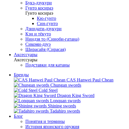
Букэ-дзукури
Гунто косираэ
Гунто косираэ
Кю-гунто
Син-гунто
Дзиндати-дзукури
Кэн и тёкуто
Ниндзя то (Синоби-гатана)
Сикоми-дзуэ
Ширасайя (Сирасая)
Аксессуары
Аксессуары
Подставки для катаны
Бренды
CAS Hanwei Paul Chean
Chungan swords
Cold Steel
Dragon King Sword
Lonquan swords
Shining swords
Tadahiro swords
Блог
Понятия и термины
История японского оружия