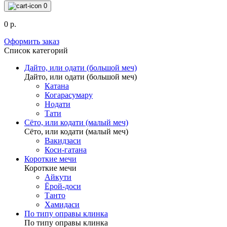
0
0 р.
Оформить заказ
Список категорий
Дайто, или одати (большой меч)
Дайто, или одати (большой меч)
Катана
Когарасумару
Нодати
Тати
Сёто, или кодати (малый меч)
Сёто, или кодати (малый меч)
Вакидзаси
Коси-гатана
Короткие мечи
Короткие мечи
Айкути
Ёрой-доси
Танто
Хамидаси
По типу оправы клинка
По типу оправы клинка