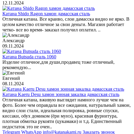
12.11.2024
Катана Shido Ragon хамон дамасская сталь
Отличная катана. Все краиво, слои дамасска видно не ярко. В
целом качество отличное за свои деньги. Магазин работает
четко- все во время- заказал получил оплатил. ..
Александр
09.11.2024
Катана Butsuda сталь 1060
Изделие отличное,для души,продавец тоже отличный,
рекомендую...
Евгений
08.11.2024
Катана Kaeru Desu хамон зонная закалка дамасская сталь
Отличная катана, вживую выглядит намного лучше чем на
фото. Более чем оправдала все ожидания, натуральный хамон,
видно слои стали, идеальная полировка, ровные спуски,
киссаки, обух домиком (ёри мунэ), красивая фурнитура,
плотная обмотка рукояти (цукамаки) и т.д. Единственный
недостаток это не очен..
Telegram
WhatsApp
info@katanakami.ru
Заказать звонок