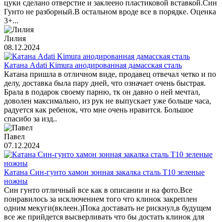
цуки сделано отверстие и заклеено пластиковой вставкой.Син
Гунто не разборный.В остальном вроде все в порядке. Оценка
3+...
Лилия
08.12.2024
Катана Adati Kimura анодированная дамасская сталь
Катана пришла в отличном виде, продавец отвечал четко и по
делу, доставка была пару дней, что означает очень быстрая.
Брала в подарок своему парню, тк он давно о ней мечтал,
доволен максимально, из рук не выпускает уже больше часа,
радуется как ребенок, что мне очень нравится. Большое
спасибо за изд..
Павел
07.12.2024
Катана Син-гунто хамон зонная закалка сталь T10 зеленые
ножны
Син гунто отличный все как в описании и на фото.Все
понравилось за исключением того что клинок закреплен
одним мекуги(вклеен.)Пока доставать не рискнул,в будущем
все же прийдется высверливать что бы достать клинок для