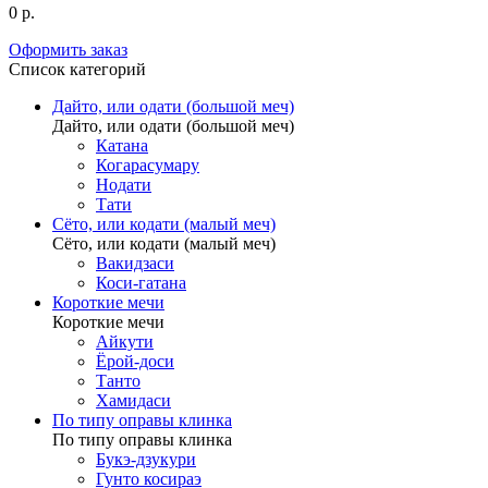
0 р.
Оформить заказ
Список категорий
Дайто, или одати (большой меч)
Дайто, или одати (большой меч)
Катана
Когарасумару
Нодати
Тати
Сёто, или кодати (малый меч)
Сёто, или кодати (малый меч)
Вакидзаси
Коси-гатана
Короткие мечи
Короткие мечи
Айкути
Ёрой-доси
Танто
Хамидаси
По типу оправы клинка
По типу оправы клинка
Букэ-дзукури
Гунто косираэ