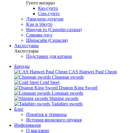
Гунто косираэ
Кю-гунто
Син-гунто
Дзиндати-дзукури
Кэн и тёкуто
Ниндзя то (Синоби-гатана)
Сикоми-дзуэ
Ширасайя (Сирасая)
Аксессуары
Аксессуары
Подставки для катаны
Бренды
CAS Hanwei Paul Chean
Chungan swords
Cold Steel
Dragon King Sword
Lonquan swords
Shining swords
Tadahiro swords
Блог
Понятия и термины
История японского оружия
Информация
О магазине