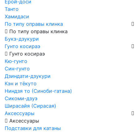
Ёрой-доси
Танто
Хамидаси
По типу оправы клинка
По типу оправы клинка
Букэ-дзукури
Гунто косираэ
Гунто косираэ
Кю-гунто
Син-гунто
Дзиндати-дзукури
Кэн и тёкуто
Ниндзя то (Синоби-гатана)
Сикоми-дзуэ
Ширасайя (Сирасая)
Аксессуары
Аксессуары
Подставки для катаны