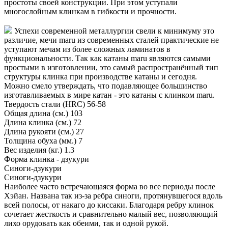
простоты своей конструкции. При этом уступали
многослойным клинкам в гибкости и прочности.
Успехи современной металлургии свели к минимуму это
различие, мечи maru из современных сталей практические не
уступают мечам из более сложных ламинатов в
функциональности. Так как катаны maru являются самыми
простыми в изготовлении, это самый распространённый тип
структуры клинка при производстве катаны и сегодня.
Можно смело утверждать, что подавляющее большинство
изготавливаемых в мире катан - это катаны с клинком maru.
Твердость стали (HRC)
56-58
Общая длина (см.)
103
Длина клинка (см.)
72
Длина рукояти (см.)
27
Толщина обуха (мм.)
7
Вес изделия (кг.)
1.3
Форма клинка - дзукури
Синоги-дзукури
Синоги-дзукури
Наиболее часто встречающаяся форма во все периоды после
Хэйан. Названа так из-за ребра синоги, протянувшегося вдоль
всей полосы, от накаго до киссаки. Благодаря ребру клинок
сочетает жесткость и сравнительно малый вес, позволяющий
лихо орудовать как обеими, так и одной рукой.