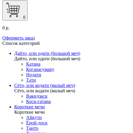
0
0 р.
Оформить заказ
Список категорий
Дайто, или одати (большой меч)
Дайто, или одати (большой меч)
Катана
Когарасумару
Нодати
Тати
Сёто, или кодати (малый меч)
Сёто, или кодати (малый меч)
Вакидзаси
Коси-гатана
Короткие мечи
Короткие мечи
Айкути
Ёрой-доси
Танто