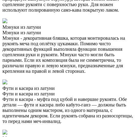
сцепление рукояти с поверхностью руки. Для ножен
используют полированную самэ-кава покрытую лаком.
Мэнуки из латуни
Мэнуки из латуни
Мэнуки - декоративная бляшка, которая монтировалась на
рукоять меча под оплётку цукамаки. Помимо чисто
декоративных функций выполняла функции повышения
сцепления руки и рукояти. Мэнуки часто могли быть
парными. Если их композиция была не симметрична, то
различали правую и левую мэнуки, предназначенные для
крепления на правой и левой сторонах.
Фути и касира из латуни
Фути и касира из латуни
Фути и касира - муфта под цубой и навершие рукояти. Обе
детали — фути и касира либо кабуто-ганэ — должны быть
выполнены одним мастером, из одного материала, с
идентичным декором. Если рукоять собрана из разносортицы,
то перед нами меч-инвалид.