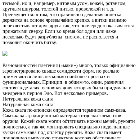
тесьмой, но и, например, китовым усом, кожей, ротангом,
круглым шнуром, толстой нитью, проволокой и т. д.
Преимущество в том, что правильно сделанная оплетка
держится на основе чрезвычайно крепко, а витки взаимно
перехлестывают друг друга так, что поочередно оказываются
прижатыми сверху. Если во время боя один или даже
несколько будут разрублены, система не расползется и
позволит окончить битву.
Разновидностей плетения («маки») много, только официально
зарегистрировано свыше семидесяти форм, но реально
применяются лишь несколько наиболее простых и
функциональных. Принцип, в общем-то, один, различия
состоят в деталях, основная доля которых была придумана и
внедрена в период Эдо. Вот несколько примеров.
Натуральная кожа ската
Натуральная кожа ската
Кожа ската по-японски определяется термином самэ-кава.
Самэ-кава -традиционный материал отделки элементов
оружия. Кожей ската могли обтягивать ножны мечей, рукояти
полностью, а так же монтировать специально подогнанные
куски самэ-кава под оплётку рукояти. Кожа ската имеет
природную выпуклую структуру, которая обеспечивает