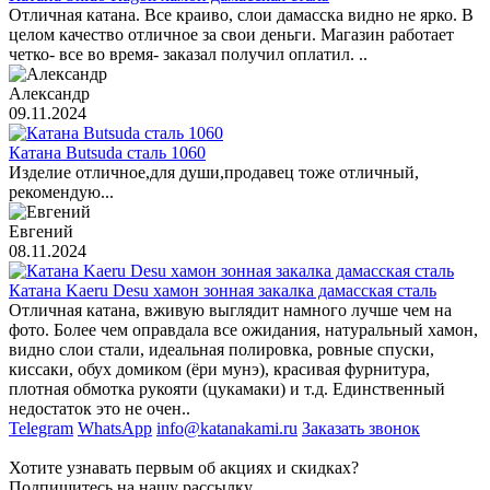
Отличная катана. Все краиво, слои дамасска видно не ярко. В
целом качество отличное за свои деньги. Магазин работает
четко- все во время- заказал получил оплатил. ..
Александр
09.11.2024
Катана Butsuda сталь 1060
Изделие отличное,для души,продавец тоже отличный,
рекомендую...
Евгений
08.11.2024
Катана Kaeru Desu хамон зонная закалка дамасская сталь
Отличная катана, вживую выглядит намного лучше чем на
фото. Более чем оправдала все ожидания, натуральный хамон,
видно слои стали, идеальная полировка, ровные спуски,
киссаки, обух домиком (ёри мунэ), красивая фурнитура,
плотная обмотка рукояти (цукамаки) и т.д. Единственный
недостаток это не очен..
Telegram
WhatsApp
info@katanakami.ru
Заказать звонок
Хотите узнавать первым об акциях и скидках?
Подпишитесь на нашу рассылку