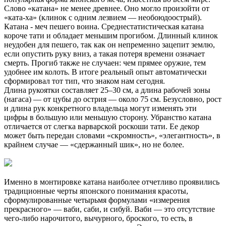
Слово «катана» не менее древнее. Оно могло произойти от
«ката-ха» (клинок с одним лезвием — необоюдоострый).
Катана - меч пешего воина. Среднестатистическая катана
короче тати и обладает меньшим прогибом. Длинный клинок
неудобен для пешего, так как он непременно зацепит землю,
если опустить руку вниз, а такая потеря времени означает
смерть. Прогиб также не случаен: чем прямее оружие, тем
удобнее им колоть. В итоге реальный опыт автоматически
сформировал тот тип, что знаком нам сегодня.
Длина рукоятки составляет 25–30 см, а длина рабочей зоны
(нагаса) — от цубы до острия — около 75 см. Безусловно, рост
и длина рук конкретного владельца могут изменять эти
цифры в большую или меньшую сторону. Убранство катана
отличается от слегка варварской роскоши тати. Ее декор
может быть передан словами «скромность», «элегантность», в
крайнем случае — «сдержанный шик», но не более.
Именно в монтировке катана наиболее отчетливо проявились
традиционные черты японского понимания красоты,
сформулированные четырьмя формулами «измерения
прекрасного» — ваби, саби, и сибуй. Ваби — это отсутствие
чего-либо нарочитого, вычурного, броского, то есть, в