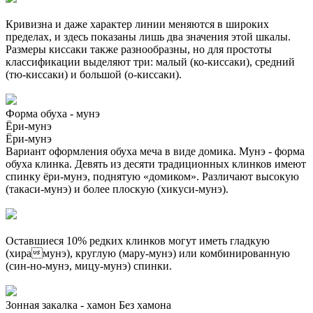
Кривизна и даже характер линии меняются в широких
пределах, и здесь показаны лишь два значения этой шкалы.
Размеры киссаки также разнообразны, но для простоты
классификации выделяют три: малый (ко-киссаки), средний
(тю-киссаки) и большой (о-киссаки).
Форма обуха - мунэ
Ёри-мунэ
Ёри-мунэ
Вариант оформления обуха меча в виде домика. Мунэ - форма
обуха клинка. Девять из десяти традиционных клинков имеют
спинку ёри-мунэ, поднятую «домиком». Различают высокую
(такаси-мунэ) и более плоскую (хикуси-мунэ).
Оставшиеся 10% редких клинков могут иметь гладкую
(хирамунэ), круглую (мару-мунэ) или комбинированную
(син-но-мунэ, мицу-мунэ) спинки.
Зонная закалка - хамон
Без хамона