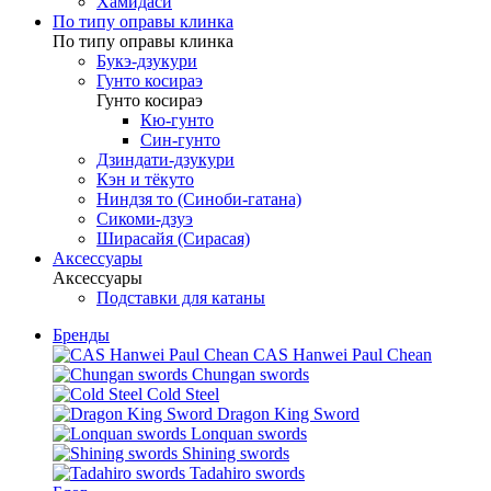
Хамидаси
По типу оправы клинка
По типу оправы клинка
Букэ-дзукури
Гунто косираэ
Гунто косираэ
Кю-гунто
Син-гунто
Дзиндати-дзукури
Кэн и тёкуто
Ниндзя то (Синоби-гатана)
Сикоми-дзуэ
Ширасайя (Сирасая)
Аксессуары
Аксессуары
Подставки для катаны
Бренды
CAS Hanwei Paul Chean
Chungan swords
Cold Steel
Dragon King Sword
Lonquan swords
Shining swords
Tadahiro swords