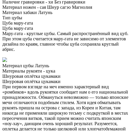
Наличие гравировки - хи
Без гравировки
Материал ножен - сая
Шнур сагэо
Магнолия
Материал хабаки
Латунь
Тип цубы
Цуба мару-гата
Цуба мару-гата
Мару-гата - круглые цубы. Самый распространённый вид цуб.
При этом цуба считается мару-гата не зависимо от элементов
дизайна по краям, главное чтобы цуба сохраняла круглый
абрис.
Материал цубы
Латунь
Материалы рукояти - цука
Шнуровая оплётка цукамаки
Шнуровая оплётка цукамаки
При первом взгляде на меч именно характерный вид
«ромбиков» вдоль рукоятки сообщает нам о его национальной
принадлежности. Обмануться невозможно — только японские
мечи отличаются подобным стилем. Хотя идея обматывать
рукоять пришла на острова с запада, из Кореи и Китая, там
никогда не применяли широкую тесьму с подкруткой в местах
пересечения витков, такой прием можно считать японским
«ноу-хау», дающим очень хороший результат. Разумеется,
оплетка делается не только шелковой или хлопчатобумажной