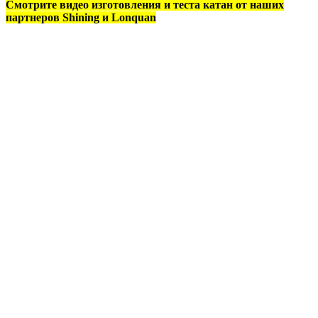
Смотрите видео изготовления и теста катан от наших
партнеров Shining и Lonquan