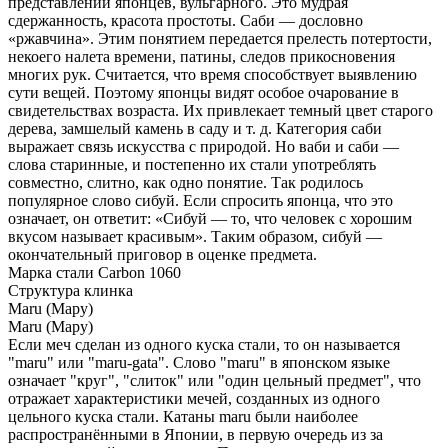
представлении японцев, вульгарного. Это мудрая
сдержанность, красота простоты. Саби — дословно
«ржавчина». Этим понятием передается прелесть потертости,
некоего налета времени, патины, следов прикосновения
многих рук. Считается, что время способствует выявлению
сути вещей. Поэтому японцы видят особое очарование в
свидетельствах возраста. Их привлекает темный цвет старого
дерева, замшелый камень в саду и т. д. Категория саби
выражает связь искусства с природой. Но ваби и саби —
слова старинные, и постепенно их стали употреблять
совместно, слитно, как одно понятие. Так родилось
популярное слово сибуй. Если спросить японца, что это
означает, он ответит: «Сибуй — то, что человек с хорошим
вкусом называет красивым». Таким образом, сибуй —
окончательный приговор в оценке предмета.
Марка стали
Carbon 1060
Структура клинка
Maru (Мару)
Maru (Мару)
Если меч сделан из одного куска стали, то он называется
"maru" или "maru-gata". Слово "maru" в японском языке
означает "круг", "слиток" или "один цельный предмет", что
отражает характеристики мечей, созданных из одного
цельного куска стали. Катаны maru были наиболее
распространёнными в Японии, в первую очередь из за