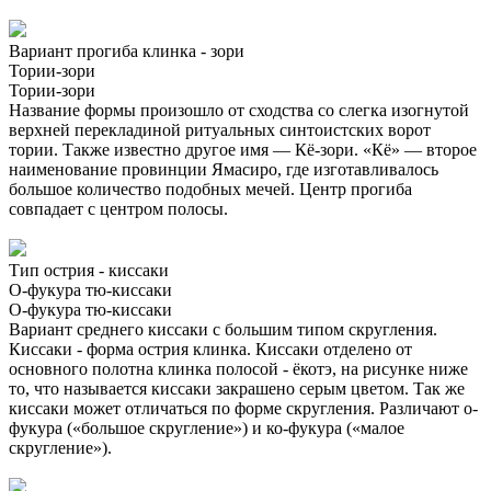
Вариант прогиба клинка - зори
Тории-зори
Тории-зори
Название формы произошло от сходства со слегка изогнутой
верхней перекладиной ритуальных синтоистских ворот
тории. Также известно другое имя — Кё-зори. «Кё» — второе
наименование провинции Ямасиро, где изготавливалось
большое количество подобных мечей. Центр прогиба
совпадает с центром полосы.
Тип острия - киссаки
О-фукура тю-киссаки
О-фукура тю-киссаки
Вариант среднего киссаки с большим типом скругления.
Киссаки - форма острия клинка. Киссаки отделено от
основного полотна клинка полосой - ёкотэ, на рисунке ниже
то, что называется киссаки закрашено серым цветом. Так же
киссаки может отличаться по форме скругления. Различают о-
фукура («большое скругление») и ко-фукура («малое
скругление»).