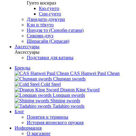
Гунто косираэ
Кю-гунто
Син-гунто
Дзиндати-дзукури
Кэн и тёкуто
Ниндзя то (Синоби-гатана)
Сикоми-дзуэ
Ширасайя (Сирасая)
Аксессуары
Аксессуары
Подставки для катаны
Бренды
CAS Hanwei Paul Chean
Chungan swords
Cold Steel
Dragon King Sword
Lonquan swords
Shining swords
Tadahiro swords
Блог
Понятия и термины
История японского оружия
Информация
О магазине