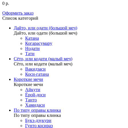
0 р.
Оформить заказ
Список категорий
Дайто, или одати (большой меч)
Дайто, или одати (большой меч)
Катана
Когарасумару
Нодати
Тати
Сёто, или кодати (малый меч)
Сёто, или кодати (малый меч)
Вакидзаси
Коси-гатана
Короткие мечи
Короткие мечи
Айкути
Ёрой-доси
Танто
Хамидаси
По типу оправы клинка
По типу оправы клинка
Букэ-дзукури
Гунто косираэ