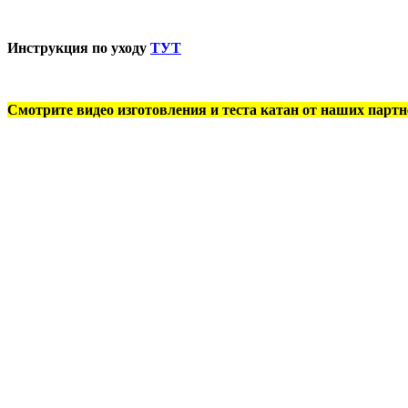
Инструкция по уходу
ТУТ
Смотрите видео изготовления и теста катан от наших партн