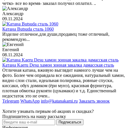
четко- все во время- заказал получил оплатил. ..
Александр
09.11.2024
Катана Butsuda сталь 1060
Изделие отличное,для души,продавец тоже отличный,
рекомендую...
Евгений
08.11.2024
Катана Kaeru Desu хамон зонная закалка дамасская сталь
Отличная катана, вживую выглядит намного лучше чем на
фото. Более чем оправдала все ожидания, натуральный хамон,
видно слои стали, идеальная полировка, ровные спуски,
киссаки, обух домиком (ёри мунэ), красивая фурнитура,
плотная обмотка рукояти (цукамаки) и т.д. Единственный
недостаток это не очен..
Telegram
WhatsApp
info@katanakami.ru
Заказать звонок
Хотите узнавать первым об акциях и скидках?
Подпишитесь на нашу рассылку
Подписаться
Информация