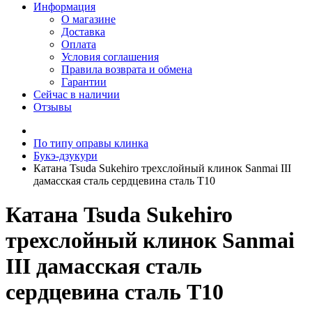
Информация
О магазине
Доставка
Оплата
Условия соглашения
Правила возврата и обмена
Гарантии
Сейчас в наличии
Отзывы
По типу оправы клинка
Букэ-дзукури
Катана Tsuda Sukehiro трехслойный клинок Sanmai III
дамасская сталь сердцевина сталь T10
Катана Tsuda Sukehiro
трехслойный клинок Sanmai
III дамасская сталь
сердцевина сталь T10