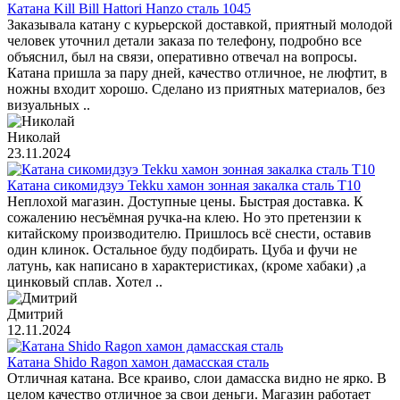
Катана Kill Bill Hattori Hanzo сталь 1045
Заказывала катану с курьерской доставкой, приятный молодой
человек уточнил детали заказа по телефону, подробно все
объяснил, был на связи, оперативно отвечал на вопросы.
Катана пришла за пару дней, качество отличное, не люфтит, в
ножны входит хорошо. Сделано из приятных материалов, без
визуальных ..
Николай
23.11.2024
Катана сикомидзуэ Tekku хамон зонная закалка сталь T10
Неплохой магазин. Доступные цены. Быстрая доставка. К
сожалению несъёмная ручка-на клею. Но это претензии к
китайскому производителю. Пришлось всё снести, оставив
один клинок. Остальное буду подбирать. Цуба и фучи не
латунь, как написано в характеристиках, (кроме хабаки) ,а
цинковый сплав. Хотел ..
Дмитрий
12.11.2024
Катана Shido Ragon хамон дамасская сталь
Отличная катана. Все краиво, слои дамасска видно не ярко. В
целом качество отличное за свои деньги. Магазин работает