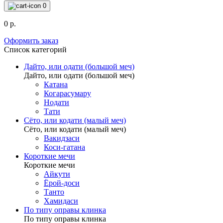
0
0 р.
Оформить заказ
Список категорий
Дайто, или одати (большой меч)
Дайто, или одати (большой меч)
Катана
Когарасумару
Нодати
Тати
Сёто, или кодати (малый меч)
Сёто, или кодати (малый меч)
Вакидзаси
Коси-гатана
Короткие мечи
Короткие мечи
Айкути
Ёрой-доси
Танто
Хамидаси
По типу оправы клинка
По типу оправы клинка