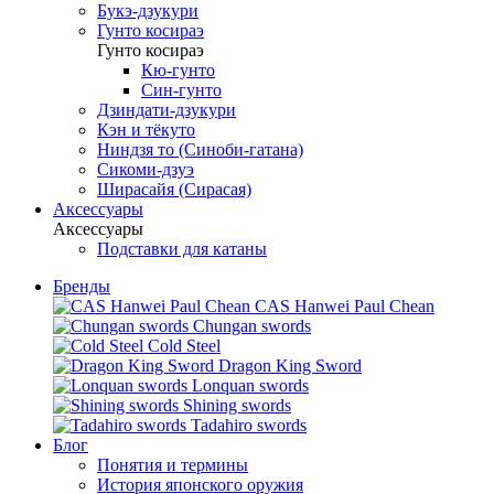
Букэ-дзукури
Гунто косираэ
Гунто косираэ
Кю-гунто
Син-гунто
Дзиндати-дзукури
Кэн и тёкуто
Ниндзя то (Синоби-гатана)
Сикоми-дзуэ
Ширасайя (Сирасая)
Аксессуары
Аксессуары
Подставки для катаны
Бренды
CAS Hanwei Paul Chean
Chungan swords
Cold Steel
Dragon King Sword
Lonquan swords
Shining swords
Tadahiro swords
Блог
Понятия и термины
История японского оружия