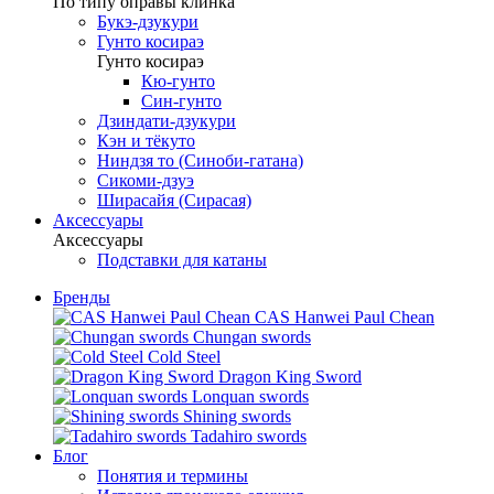
По типу оправы клинка
Букэ-дзукури
Гунто косираэ
Гунто косираэ
Кю-гунто
Син-гунто
Дзиндати-дзукури
Кэн и тёкуто
Ниндзя то (Синоби-гатана)
Сикоми-дзуэ
Ширасайя (Сирасая)
Аксессуары
Аксессуары
Подставки для катаны
Бренды
CAS Hanwei Paul Chean
Chungan swords
Cold Steel
Dragon King Sword
Lonquan swords
Shining swords
Tadahiro swords
Блог
Понятия и термины