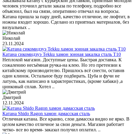
Заказывала катану с курьерской доставкой, приятный молодой
человек уточнил детали заказа по телефону, подробно все
объяснил, был на связи, оперативно отвечал на вопросы.
Катана пришла за пару дней, качество отличное, не люфтит, в
ножны входит хорошо. Сделано из приятных материалов, без
визуальных ..
Николай
23.11.2024
Катана сикомидзуэ Tekku хамон зонная закалка сталь T10
Неплохой магазин. Доступные цены. Быстрая доставка. К
сожалению несъёмная ручка-на клею. Но это претензии к
китайскому производителю. Пришлось всё снести, оставив
один клинок. Остальное буду подбирать. Цуба и фучи не
латунь, как написано в характеристиках, (кроме хабаки) ,а
цинковый сплав. Хотел ..
Дмитрий
12.11.2024
Катана Shido Ragon хамон дамасская сталь
Отличная катана. Все краиво, слои дамасска видно не ярко. В
целом качество отличное за свои деньги. Магазин работает
четко- все во время- заказал получил оплатил. ..