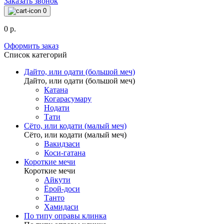
Заказать звонок
0
0 р.
Оформить заказ
Список категорий
Дайто, или одати (большой меч)
Дайто, или одати (большой меч)
Катана
Когарасумару
Нодати
Тати
Сёто, или кодати (малый меч)
Сёто, или кодати (малый меч)
Вакидзаси
Коси-гатана
Короткие мечи
Короткие мечи
Айкути
Ёрой-доси
Танто
Хамидаси
По типу оправы клинка