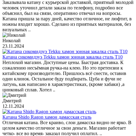
Заказывала катану с курьерской доставкой, приятный молодой
человек уточнил детали заказа по телефону, подробно все
объяснил, был на связи, оперативно отвечал на вопросы.
Катана пришла за пару дней, качество отличное, не люфтит, в
ножны входит хорошо. Сделано из приятных материалов, без
визуальных ..
Николай
23.11.2024
Катана сикомидзуэ Tekku хамон зонная закалка сталь T10
Неплохой магазин. Доступные цены. Быстрая доставка. К
сожалению несъёмная ручка-на клею. Но это претензии к
китайскому производителю. Пришлось всё снести, оставив
один клинок. Остальное буду подбирать. Цуба и фучи не
латунь, как написано в характеристиках, (кроме хабаки) ,а
цинковый сплав. Хотел ..
Дмитрий
12.11.2024
Катана Shido Ragon хамон дамасская сталь
Отличная катана. Все краиво, слои дамасска видно не ярко. В
целом качество отличное за свои деньги. Магазин работает
четко- все во время- заказал получил оплатил. ..