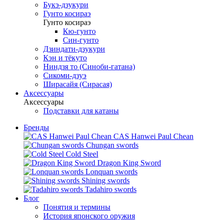
Букэ-дзукури
Гунто косираэ
Гунто косираэ
Кю-гунто
Син-гунто
Дзиндати-дзукури
Кэн и тёкуто
Ниндзя то (Синоби-гатана)
Сикоми-дзуэ
Ширасайя (Сирасая)
Аксессуары
Аксессуары
Подставки для катаны
Бренды
CAS Hanwei Paul Chean
Chungan swords
Cold Steel
Dragon King Sword
Lonquan swords
Shining swords
Tadahiro swords
Блог
Понятия и термины
История японского оружия