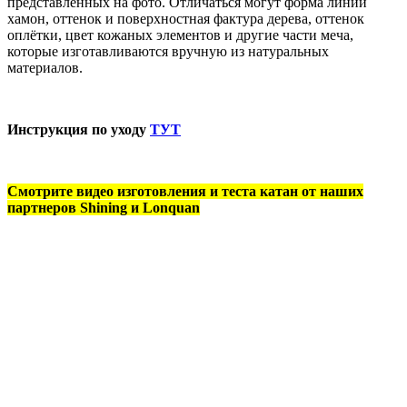
представленных на фото. Отличаться могут форма линии
хамон, оттенок и поверхностная фактура дерева, оттенок
оплётки, цвет кожаных элементов и другие части меча,
которые изготавливаются вручную из натуральных
материалов.
Инструкция по уходу
ТУТ
Смотрите видео изготовления и теста катан от наших
партнеров Shining и Lonquan