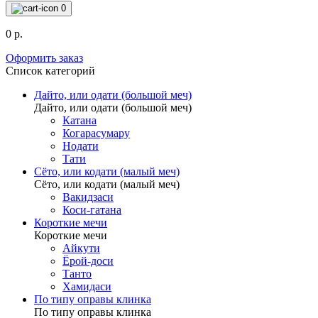
0
0 р.
Оформить заказ
Список категорий
Дайто, или одати (большой меч)
Дайто, или одати (большой меч)
Катана
Когарасумару
Нодати
Тати
Сёто, или кодати (малый меч)
Сёто, или кодати (малый меч)
Вакидзаси
Коси-гатана
Короткие мечи
Короткие мечи
Айкути
Ёрой-доси
Танто
Хамидаси
По типу оправы клинка
По типу оправы клинка