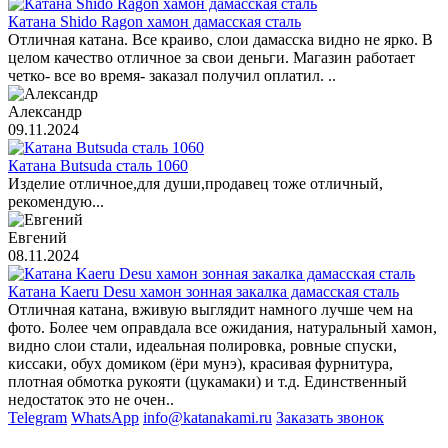
Катана Shido Ragon хамон дамасская сталь
Отличная катана. Все краиво, слои дамасска видно не ярко. В
целом качество отличное за свои деньги. Магазин работает
четко- все во время- заказал получил оплатил. ..
Александр
09.11.2024
Катана Butsuda сталь 1060
Изделие отличное,для души,продавец тоже отличный,
рекомендую...
Евгений
08.11.2024
Катана Kaeru Desu хамон зонная закалка дамасская сталь
Отличная катана, вживую выглядит намного лучше чем на
фото. Более чем оправдала все ожидания, натуральный хамон,
видно слои стали, идеальная полировка, ровные спуски,
киссаки, обух домиком (ёри мунэ), красивая фурнитура,
плотная обмотка рукояти (цукамаки) и т.д. Единственный
недостаток это не очен..
Telegram
WhatsApp
info@katanakami.ru
Заказать звонок