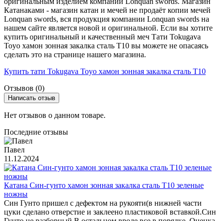
оригинальным изделием компании Lonquan swords. Магазин
Катанаками - магазин катан и мечей не продаёт копии мечей
Lonquan swords, вся продукция компании Lonquan swords на
нашем сайте является новой и оригинальной. Если вы хотите
купить оригинальный и качественный меч Тати Tokugava
Toyo хамон зонная закалка сталь T10 вы можете не опасаясь
сделать это на странице нашего магазина.
Купить тати Tokugava Toyo хамон зонная закалка сталь T10
Отзывов (0)
Написать отзыв
Нет отзывов о данном товаре.
Последние отзывы
Павел
11.12.2024
Катана Син-гунто хамон зонная закалка сталь T10 зеленые
ножны
Син Гунто пришел с дефектом на рукояти(в нижней части
цуки сделано отверстие и заклеено пластиковой вставкой.Син
Гунто не разборный.В остальном вроде все в порядке. Оценка