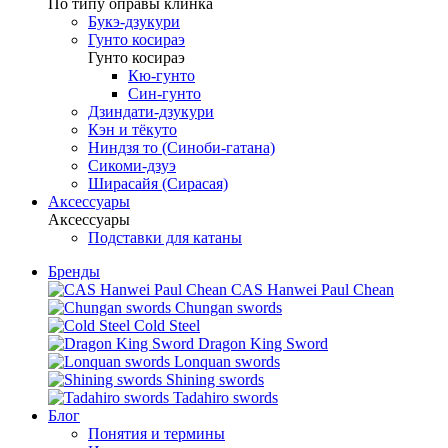
По типу оправы клинка
Букэ-дзукури
Гунто косираэ
Гунто косираэ
Кю-гунто
Син-гунто
Дзиндати-дзукури
Кэн и тёкуто
Ниндзя то (Синоби-гатана)
Сикоми-дзуэ
Ширасайя (Сирасая)
Аксессуары
Аксессуары
Подставки для катаны
Бренды
CAS Hanwei Paul Chean
Chungan swords
Cold Steel
Dragon King Sword
Lonquan swords
Shining swords
Tadahiro swords
Блог
Понятия и термины