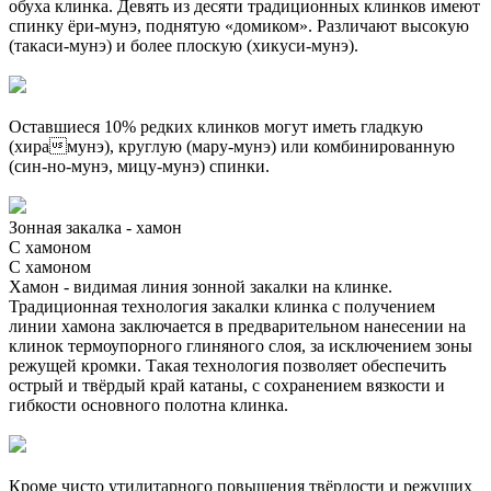
обуха клинка. Девять из десяти традиционных клинков имеют
спинку ёри-мунэ, поднятую «домиком». Различают высокую
(такаси-мунэ) и более плоскую (хикуси-мунэ).
Оставшиеся 10% редких клинков могут иметь гладкую
(хирамунэ), круглую (мару-мунэ) или комбинированную
(син-но-мунэ, мицу-мунэ) спинки.
Зонная закалка - хамон
С хамоном
С хамоном
Хамон - видимая линия зонной закалки на клинке.
Традиционная технология закалки клинка с получением
линии хамона заключается в предварительном нанесении на
клинок термоупорного глиняного слоя, за исключением зоны
режущей кромки. Такая технология позволяет обеспечить
острый и твёрдый край катаны, с сохранением вязкости и
гибкости основного полотна клинка.
Кроме чисто утилитарного повышения твёрдости и режущих