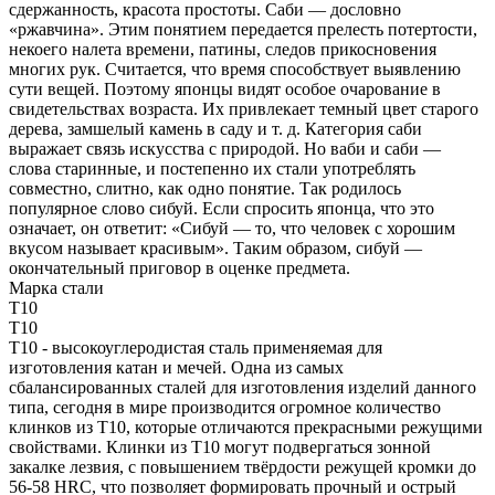
сдержанность, красота простоты. Саби — дословно
«ржавчина». Этим понятием передается прелесть потертости,
некоего налета времени, патины, следов прикосновения
многих рук. Считается, что время способствует выявлению
сути вещей. Поэтому японцы видят особое очарование в
свидетельствах возраста. Их привлекает темный цвет старого
дерева, замшелый камень в саду и т. д. Категория саби
выражает связь искусства с природой. Но ваби и саби —
слова старинные, и постепенно их стали употреблять
совместно, слитно, как одно понятие. Так родилось
популярное слово сибуй. Если спросить японца, что это
означает, он ответит: «Сибуй — то, что человек с хорошим
вкусом называет красивым». Таким образом, сибуй —
окончательный приговор в оценке предмета.
Марка стали
T10
T10
T10 - высокоуглеродистая сталь применяемая для
изготовления катан и мечей. Одна из самых
сбалансированных сталей для изготовления изделий данного
типа, сегодня в мире производится огромное количество
клинков из T10, которые отличаются прекрасными режущими
свойствами. Клинки из T10 могут подвергаться зонной
закалке лезвия, с повышением твёрдости режущей кромки до
56-58 HRC, что позволяет формировать прочный и острый