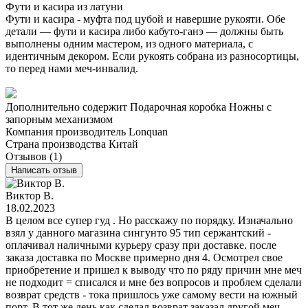
Фути и касира из латуни
Фути и касира - муфта под цубой и навершие рукояти. Обе
детали — фути и касира либо кабуто-ганэ — должны быть
выполнены одним мастером, из одного материала, с
идентичным декором. Если рукоять собрана из разносортицы,
то перед нами меч-инвалид.
Дополнительно содержит
Подарочная коробка
Ножны с
запорным механизмом
Компания производитель
Lonquan
Страна производства
Китай
Отзывов (1)
Написать отзыв
Виктор В.
18.02.2023
В целом все супер гуд . Но расскажу по порядку. Изначально
взял у данного магазина сингунто 95 тип сержантский -
оплачивал наличными курьеру сразу при доставке. после
заказа доставка по Москве примерно дня 4. Осмотрел свое
приобретение и пришел к выводу что по ряду причин мне меч
не подходит = списался и мне без вопросов и проблем сделали
возврат средств - тока пришлось уже самому вести на южный
порт. В тот же день как сделал возврат заказал другой меч