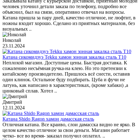
Заказывала катану с курьерской доставкой, приятный молодой
человек уточнил детали заказа по телефону, подробно все
объяснил, был на связи, оперативно отвечал на вопросы.
Катана пришла за пару дней, качество отличное, не люфтит, в
ножны входит хорошо. Сделано из приятных материалов, без
визуальных ..
Николай
23.11.2024
Катана сикомидзуэ Tekku хамон зонная закалка сталь T10
Неплохой магазин. Доступные цены. Быстрая доставка. К
сожалению несъёмная ручка-на клею. Но это претензии к
китайскому производителю. Пришлось всё снести, оставив
один клинок. Остальное буду подбирать. Цуба и фучи не
латунь, как написано в характеристиках, (кроме хабаки) ,а
цинковый сплав. Хотел ..
Дмитрий
12.11.2024
Катана Shido Ragon хамон дамасская сталь
Отличная катана. Все краиво, слои дамасска видно не ярко. В
целом качество отличное за свои деньги. Магазин работает
четко- все во время- заказал получил оплатил. ..