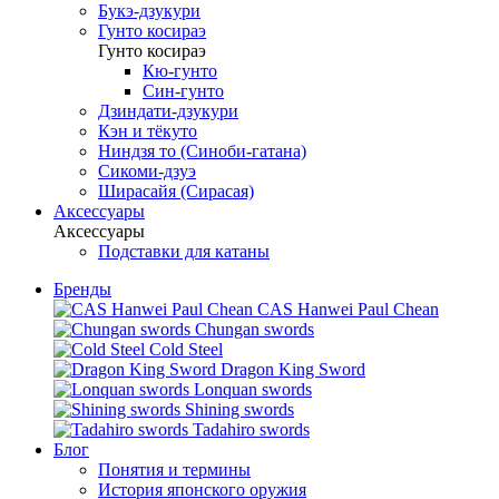
Букэ-дзукури
Гунто косираэ
Гунто косираэ
Кю-гунто
Син-гунто
Дзиндати-дзукури
Кэн и тёкуто
Ниндзя то (Синоби-гатана)
Сикоми-дзуэ
Ширасайя (Сирасая)
Аксессуары
Аксессуары
Подставки для катаны
Бренды
CAS Hanwei Paul Chean
Chungan swords
Cold Steel
Dragon King Sword
Lonquan swords
Shining swords
Tadahiro swords
Блог
Понятия и термины
История японского оружия