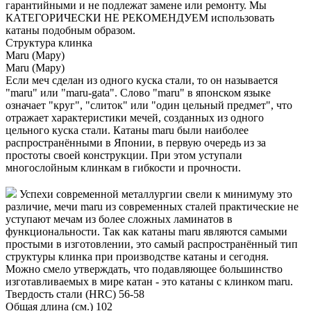
гарантийными и не подлежат замене или ремонту. Мы
КАТЕГОРИЧЕСКИ НЕ РЕКОМЕНДУЕМ использовать
катаны подобным образом.
Структура клинка
Maru (Мару)
Maru (Мару)
Если меч сделан из одного куска стали, то он называется
"maru" или "maru-gata". Слово "maru" в японском языке
означает "круг", "слиток" или "один цельный предмет", что
отражает характеристики мечей, созданных из одного
цельного куска стали. Катаны maru были наиболее
распространёнными в Японии, в первую очередь из за
простоты своей конструкции. При этом уступали
многослойным клинкам в гибкости и прочности.
Успехи современной металлургии свели к минимуму это
различие, мечи maru из современных сталей практические не
уступают мечам из более сложных ламинатов в
функциональности. Так как катаны maru являются самыми
простыми в изготовлении, это самый распространённый тип
структуры клинка при производстве катаны и сегодня.
Можно смело утверждать, что подавляющее большинство
изготавливаемых в мире катан - это катаны с клинком maru.
Твердость стали (HRC)
56-58
Общая длина (см.)
102