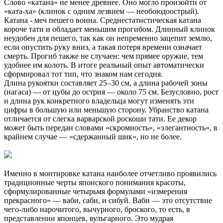
Слово «катана» не менее древнее. Оно могло произойти от
«ката-ха» (клинок с одним лезвием — необоюдоострый).
Катана - меч пешего воина. Среднестатистическая катана
короче тати и обладает меньшим прогибом. Длинный клинок
неудобен для пешего, так как он непременно зацепит землю,
если опустить руку вниз, а такая потеря времени означает
смерть. Прогиб также не случаен: чем прямее оружие, тем
удобнее им колоть. В итоге реальный опыт автоматически
сформировал тот тип, что знаком нам сегодня.
Длина рукоятки составляет 25–30 см, а длина рабочей зоны
(нагаса) — от цубы до острия — около 75 см. Безусловно, рост
и длина рук конкретного владельца могут изменять эти
цифры в большую или меньшую сторону. Убранство катана
отличается от слегка варварской роскоши тати. Ее декор
может быть передан словами «скромность», «элегантность», в
крайнем случае — «сдержанный шик», но не более.
Именно в монтировке катана наиболее отчетливо проявились
традиционные черты японского понимания красоты,
сформулированные четырьмя формулами «измерения
прекрасного» — ваби, саби, и сибуй. Ваби — это отсутствие
чего-либо нарочитого, вычурного, броского, то есть, в
представлении японцев, вульгарного. Это мудрая