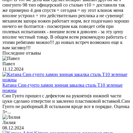
сингунто 98 тип офицерский со сталью т10 = доставили так
же примерно 4 дня спустя = сегодня = ну этот клинок меня
вполне устроил = это действительно реплика а не сувенир!
механизм запора ножен работает норм, все подогнано хорошо
ничего не болтается - посмотрим как поведет себя при
полевых испытаниях - внешне всем я доволен - за эту цену
вполне честный товар. В общем всем рекомендую работать с
этими ребятами можно!!! до новых встреч возможно еще к
вам загляну!!!
Последние отзывы
Павел
11.12.2024
Катана Син-гунто хамон зонная закалка сталь T10 зеленые
ножны
Син Гунто пришел с дефектом на рукояти(в нижней части
цуки сделано отверстие и заклеено пластиковой вставкой.Син
Гунто не разборный.В остальном вроде все в порядке. Оценка
3+...
Лилия
08.12.2024