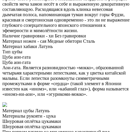
свойств меча хамон несёт в себе и выраженную декоративную
составляющую. Расходящаяся вдоль клинка невесомая
дымчатая полоса, напоминающая туман вокруг горы Фудзи,
красивая и смертоносная одновременно - это ли не выражение
глубокого созерцательного японского отношения к
эфемерности и мимолётности жизни.
Наличие гравировки - хи
Без гравировки
Материал ножен - сая
Медные обитори
Сталь
Материал хабаки
Латунь
Тип цубы
Цуба аои-гата
Цуба аои-гата
Аои-гата. Является разновидностью «мокко», образованной
четырьмя характерными лепестками, как у цветка китайской
мальвы. Если лепестки разомкнуты симметричными
промежутками в форме «сердца» (такой элемент в Японии
известен как «иномэ», или «кабаний глаз»), форма называется
«иномэ-ни-аои», или «эгурикоми-мокко».
Материал цубы
Латунь
Материалы рукояти - цука
Шнуровая оплётка цукамаки
Шнуровая оплётка цукамаки
При первом взгляде на меч именно характерный вид