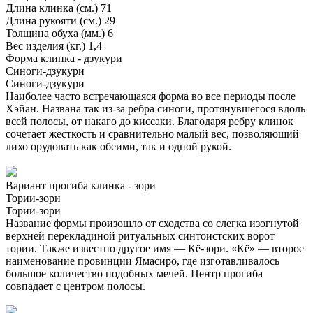
Длина клинка (см.)
71
Длина рукояти (см.)
29
Толщина обуха (мм.)
6
Вес изделия (кг.)
1,4
Форма клинка - дзукури
Синоги-дзукури
Синоги-дзукури
Наиболее часто встречающаяся форма во все периоды после
Хэйан. Названа так из-за ребра синоги, протянувшегося вдоль
всей полосы, от накаго до киссаки. Благодаря ребру клинок
сочетает жесткость и сравнительно малый вес, позволяющий
лихо орудовать как обеими, так и одной рукой.
Вариант прогиба клинка - зори
Тории-зори
Тории-зори
Название формы произошло от сходства со слегка изогнутой
верхней перекладиной ритуальных синтоистских ворот
тории. Также известно другое имя — Кё-зори. «Кё» — второе
наименование провинции Ямасиро, где изготавливалось
большое количество подобных мечей. Центр прогиба
совпадает с центром полосы.