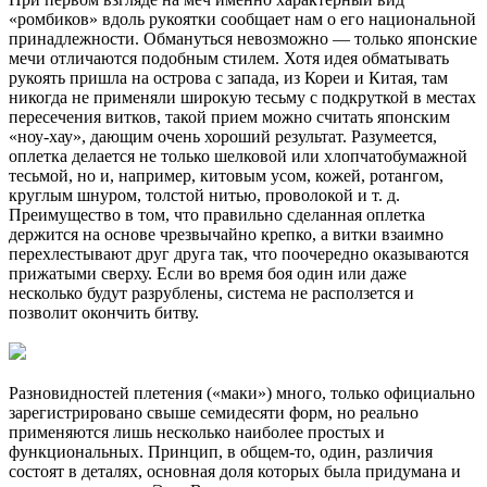
«ромбиков» вдоль рукоятки сообщает нам о его национальной
принадлежности. Обмануться невозможно — только японские
мечи отличаются подобным стилем. Хотя идея обматывать
рукоять пришла на острова с запада, из Кореи и Китая, там
никогда не применяли широкую тесьму с подкруткой в местах
пересечения витков, такой прием можно считать японским
«ноу-хау», дающим очень хороший результат. Разумеется,
оплетка делается не только шелковой или хлопчатобумажной
тесьмой, но и, например, китовым усом, кожей, ротангом,
круглым шнуром, толстой нитью, проволокой и т. д.
Преимущество в том, что правильно сделанная оплетка
держится на основе чрезвычайно крепко, а витки взаимно
перехлестывают друг друга так, что поочередно оказываются
прижатыми сверху. Если во время боя один или даже
несколько будут разрублены, система не расползется и
позволит окончить битву.
Разновидностей плетения («маки») много, только официально
зарегистрировано свыше семидесяти форм, но реально
применяются лишь несколько наиболее простых и
функциональных. Принцип, в общем-то, один, различия
состоят в деталях, основная доля которых была придумана и