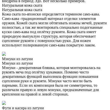
внедрена в период Эдо. Вот несколько примеров.
Натуральная кожа ската
Натуральная кожа ската
Кожа ската по-японски определяется термином самэ-кава.
Самэ-кава -традиционный материал отделки элементов
оружия. Кожей ската могли обтягивать ножны мечей, рукояти
полностью, а так же монтировать специально подогнанные
куски самэ-кава под оплётку рукояти. Кожа ската имеет
природную выпуклую структуру, которая обеспечивает
сцепление рукояти с поверхностью руки. Для ножен
используют полированную самэ-кава покрытую лаком.
Мэнуки из латуни
Мэнуки из латуни
Мэнуки - декоративная бляшка, которая монтировалась на
рукоять меча под оплётку цукамаки. Помимо чисто
декоративных функций выполняла функции повышения
сцепления руки и рукояти. Мэнуки часто могли быть
парными. Если их композиция была не симметрична, то
различали правую и левую мэнуки, предназначенные для
крепления на правой и левой сторонах.
Фути и касира из латуни