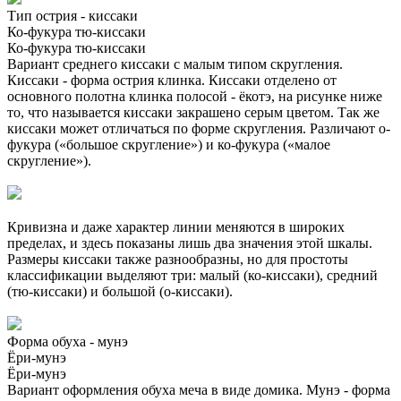
Тип острия - киссаки
Ко-фукура тю-киссаки
Ко-фукура тю-киссаки
Вариант среднего киссаки с малым типом скругления.
Киссаки - форма острия клинка. Киссаки отделено от
основного полотна клинка полосой - ёкотэ, на рисунке ниже
то, что называется киссаки закрашено серым цветом. Так же
киссаки может отличаться по форме скругления. Различают о-
фукура («большое скругление») и ко-фукура («малое
скругление»).
Кривизна и даже характер линии меняются в широких
пределах, и здесь показаны лишь два значения этой шкалы.
Размеры киссаки также разнообразны, но для простоты
классификации выделяют три: малый (ко-киссаки), средний
(тю-киссаки) и большой (о-киссаки).
Форма обуха - мунэ
Ёри-мунэ
Ёри-мунэ
Вариант оформления обуха меча в виде домика. Мунэ - форма