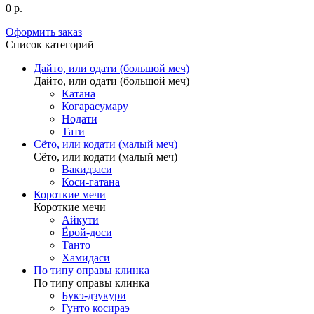
0 р.
Оформить заказ
Список категорий
Дайто, или одати (большой меч)
Дайто, или одати (большой меч)
Катана
Когарасумару
Нодати
Тати
Сёто, или кодати (малый меч)
Сёто, или кодати (малый меч)
Вакидзаси
Коси-гатана
Короткие мечи
Короткие мечи
Айкути
Ёрой-доси
Танто
Хамидаси
По типу оправы клинка
По типу оправы клинка
Букэ-дзукури
Гунто косираэ