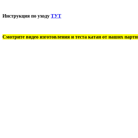
Инструкция по уходу
ТУТ
Смотрите видео изготовления и теста катан от наших партн