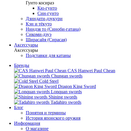
Гунто косираэ
Кю-гунто
Син-гунто
Дзиндати-дзукури
Кэн и тёкуто
Ниндзя то (Синоби-гатана)
Сикоми-дзуэ
Ширасайя (Сирасая)
Аксессуары
Аксессуары
Подставки для катаны
Бренды
CAS Hanwei Paul Chean
Chungan swords
Cold Steel
Dragon King Sword
Lonquan swords
Shining swords
Tadahiro swords
Блог
Понятия и термины
История японского оружия
Информация
О магазине