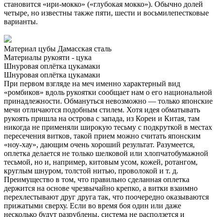
становится «ири-мокко» («глубокая мокко»). Обычно долей
четыре, но известны также пяти, шести и восьмилепестковые
варианты.
Материал цубы
Дамасская сталь
Материалы рукояти - цука
Шнуровая оплётка цукамаки
Шнуровая оплётка цукамаки
При первом взгляде на меч именно характерный вид
«ромбиков» вдоль рукоятки сообщает нам о его национальной
принадлежности. Обмануться невозможно — только японские
мечи отличаются подобным стилем. Хотя идея обматывать
рукоять пришла на острова с запада, из Кореи и Китая, там
никогда не применяли широкую тесьму с подкруткой в местах
пересечения витков, такой прием можно считать японским
«ноу-хау», дающим очень хороший результат. Разумеется,
оплетка делается не только шелковой или хлопчатобумажной
тесьмой, но и, например, китовым усом, кожей, ротангом,
круглым шнуром, толстой нитью, проволокой и т. д.
Преимущество в том, что правильно сделанная оплетка
держится на основе чрезвычайно крепко, а витки взаимно
перехлестывают друг друга так, что поочередно оказываются
прижатыми сверху. Если во время боя один или даже
несколько будут разрублены, система не расползется и