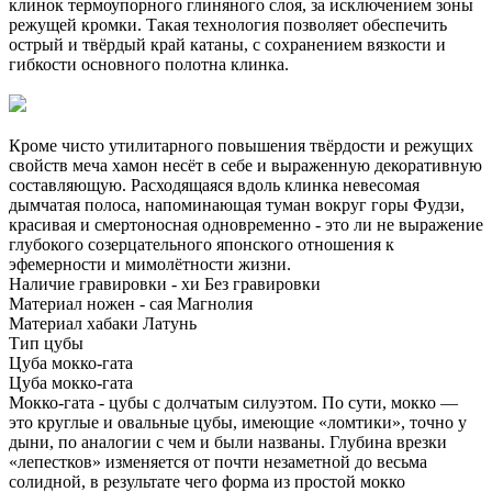
клинок термоупорного глиняного слоя, за исключением зоны
режущей кромки. Такая технология позволяет обеспечить
острый и твёрдый край катаны, с сохранением вязкости и
гибкости основного полотна клинка.
Кроме чисто утилитарного повышения твёрдости и режущих
свойств меча хамон несёт в себе и выраженную декоративную
составляющую. Расходящаяся вдоль клинка невесомая
дымчатая полоса, напоминающая туман вокруг горы Фудзи,
красивая и смертоносная одновременно - это ли не выражение
глубокого созерцательного японского отношения к
эфемерности и мимолётности жизни.
Наличие гравировки - хи
Без гравировки
Материал ножен - сая
Магнолия
Материал хабаки
Латунь
Тип цубы
Цуба мокко-гата
Цуба мокко-гата
Мокко-гата - цубы с долчатым силуэтом. По сути, мокко —
это круглые и овальные цубы, имеющие «ломтики», точно у
дыни, по аналогии с чем и были названы. Глубина врезки
«лепестков» изменяется от почти незаметной до весьма
солидной, в результате чего форма из простой мокко