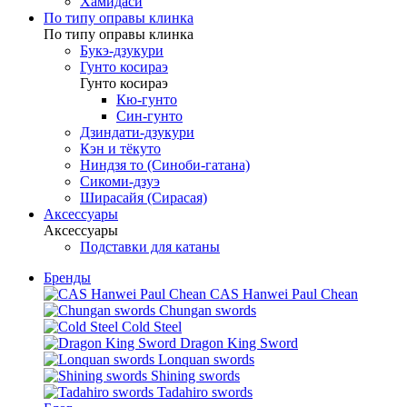
Хамидаси
По типу оправы клинка
По типу оправы клинка
Букэ-дзукури
Гунто косираэ
Гунто косираэ
Кю-гунто
Син-гунто
Дзиндати-дзукури
Кэн и тёкуто
Ниндзя то (Синоби-гатана)
Сикоми-дзуэ
Ширасайя (Сирасая)
Аксессуары
Аксессуары
Подставки для катаны
Бренды
CAS Hanwei Paul Chean
Chungan swords
Cold Steel
Dragon King Sword
Lonquan swords
Shining swords
Tadahiro swords