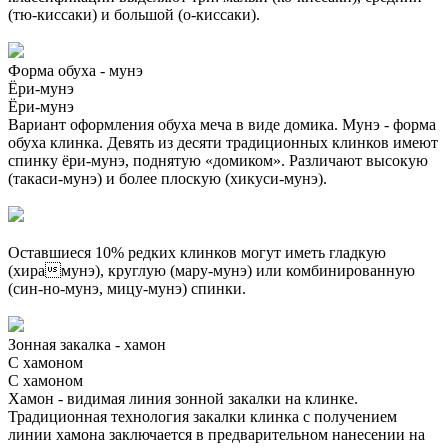
(тю-киссаки) и большой (о-киссаки).
Форма обуха - мунэ
Ёри-мунэ
Ёри-мунэ
Вариант оформления обуха меча в виде домика. Мунэ - форма
обуха клинка. Девять из десяти традиционных клинков имеют
спинку ёри-мунэ, поднятую «домиком». Различают высокую
(такаси-мунэ) и более плоскую (хикуси-мунэ).
Оставшиеся 10% редких клинков могут иметь гладкую
(хирамунэ), круглую (мару-мунэ) или комбинированную
(син-но-мунэ, мицу-мунэ) спинки.
Зонная закалка - хамон
С хамоном
С хамоном
Хамон - видимая линия зонной закалки на клинке.
Традиционная технология закалки клинка с получением
линии хамона заключается в предварительном нанесении на