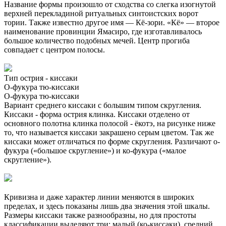
Название формы произошло от сходства со слегка изогнутой
верхней перекладиной ритуальных синтоистских ворот
тории. Также известно другое имя — Кё-зори. «Кё» — второе
наименование провинции Ямасиро, где изготавливалось
большое количество подобных мечей. Центр прогиба
совпадает с центром полосы.
Тип острия - киссаки
О-фукура тю-киссаки
О-фукура тю-киссаки
Вариант среднего киссаки с большим типом скругления.
Киссаки - форма острия клинка. Киссаки отделено от
основного полотна клинка полосой - ёкотэ, на рисунке ниже
то, что называется киссаки закрашено серым цветом. Так же
киссаки может отличаться по форме скругления. Различают о-
фукура («большое скругление») и ко-фукура («малое
скругление»).
Кривизна и даже характер линии меняются в широких
пределах, и здесь показаны лишь два значения этой шкалы.
Размеры киссаки также разнообразны, но для простоты
классификации выделяют три: малый (ко-киссаки), средний