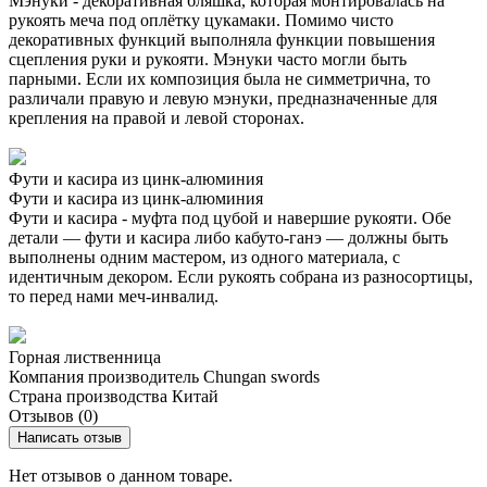
Мэнуки - декоративная бляшка, которая монтировалась на
рукоять меча под оплётку цукамаки. Помимо чисто
декоративных функций выполняла функции повышения
сцепления руки и рукояти. Мэнуки часто могли быть
парными. Если их композиция была не симметрична, то
различали правую и левую мэнуки, предназначенные для
крепления на правой и левой сторонах.
Фути и касира из цинк-алюминия
Фути и касира из цинк-алюминия
Фути и касира - муфта под цубой и навершие рукояти. Обе
детали — фути и касира либо кабуто-ганэ — должны быть
выполнены одним мастером, из одного материала, с
идентичным декором. Если рукоять собрана из разносортицы,
то перед нами меч-инвалид.
Горная лиственница
Компания производитель
Chungan swords
Страна производства
Китай
Отзывов (0)
Написать отзыв
Нет отзывов о данном товаре.