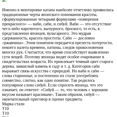
Именно в монтировке катана наиболее отчетливо проявились
традиционные черты японского понимания красоты,
сформулированные четырьмя формулами «измерения
прекрасного» — ваби, саби, и сибуй. Ваби — это отсутствие
чего-либо нарочитого, вычурного, броского, то есть, в
представлении японцев, вульгарного. Это мудрая
сдержанность, красота простоты. Саби — дословно
«ржавчина». Этим понятием передается прелесть потертости,
некоего налета времени, патины, следов прикосновения
многих рук. Считается, что время способствует выявлению
сути вещей. Поэтому японцы видят особое очарование в
свидетельствах возраста. Их привлекает темный цвет старого
дерева, замшелый камень в саду и т. д. Категория саби
выражает связь искусства с природой. Но ваби и саби —
слова старинные, и постепенно их стали употреблять
совместно, слитно, как одно понятие. Так родилось
популярное слово сибуй. Если спросить японца, что это
означает, он ответит: «Сибуй — то, что человек с хорошим
вкусом называет красивым». Таким образом, сибуй —
окончательный приговор в оценке предмета.
Марка стали
T10
T10