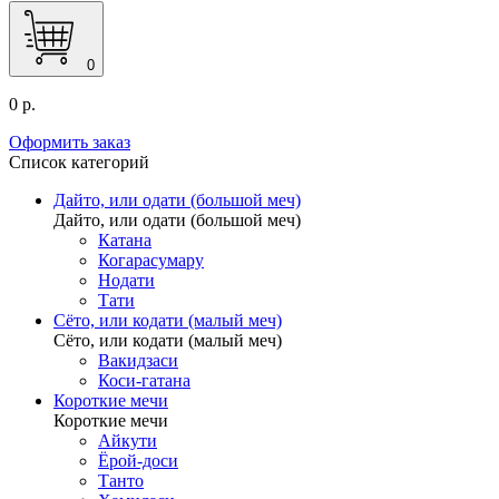
0
0 р.
Оформить заказ
Список категорий
Дайто, или одати (большой меч)
Дайто, или одати (большой меч)
Катана
Когарасумару
Нодати
Тати
Сёто, или кодати (малый меч)
Сёто, или кодати (малый меч)
Вакидзаси
Коси-гатана
Короткие мечи
Короткие мечи
Айкути
Ёрой-доси
Танто