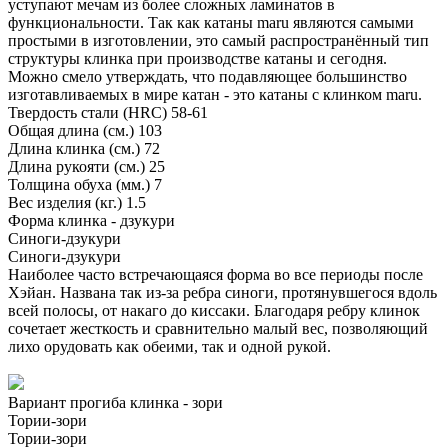
уступают мечам из более сложных ламинатов в
функциональности. Так как катаны maru являются самыми
простыми в изготовлении, это самый распространённый тип
структуры клинка при производстве катаны и сегодня.
Можно смело утверждать, что подавляющее большинство
изготавливаемых в мире катан - это катаны с клинком maru.
Твердость стали (HRC)
58-61
Общая длина (см.)
103
Длина клинка (см.)
72
Длина рукояти (см.)
25
Толщина обуха (мм.)
7
Вес изделия (кг.)
1.5
Форма клинка - дзукури
Синоги-дзукури
Синоги-дзукури
Наиболее часто встречающаяся форма во все периоды после
Хэйан. Названа так из-за ребра синоги, протянувшегося вдоль
всей полосы, от накаго до киссаки. Благодаря ребру клинок
сочетает жесткость и сравнительно малый вес, позволяющий
лихо орудовать как обеими, так и одной рукой.
Вариант прогиба клинка - зори
Тории-зори
Тории-зори