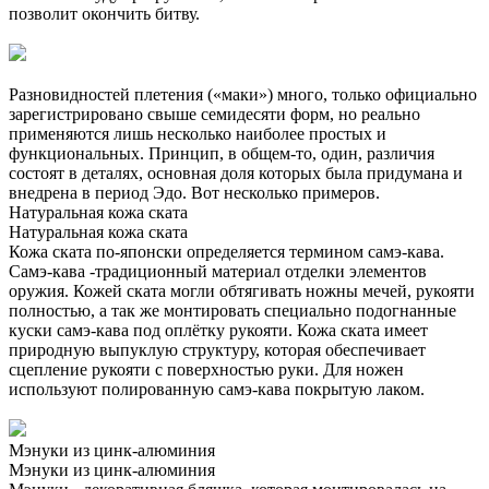
позволит окончить битву.
Разновидностей плетения («маки») много, только официально
зарегистрировано свыше семидесяти форм, но реально
применяются лишь несколько наиболее простых и
функциональных. Принцип, в общем-то, один, различия
состоят в деталях, основная доля которых была придумана и
внедрена в период Эдо. Вот несколько примеров.
Натуральная кожа ската
Натуральная кожа ската
Кожа ската по-японски определяется термином самэ-кава.
Самэ-кава -традиционный материал отделки элементов
оружия. Кожей ската могли обтягивать ножны мечей, рукояти
полностью, а так же монтировать специально подогнанные
куски самэ-кава под оплётку рукояти. Кожа ската имеет
природную выпуклую структуру, которая обеспечивает
сцепление рукояти с поверхностью руки. Для ножен
используют полированную самэ-кава покрытую лаком.
Мэнуки из цинк-алюминия
Мэнуки из цинк-алюминия