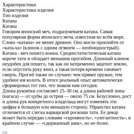
Характеристики
Характеристики изделия
Тип изделия
Катана
Катана
Говорим японский меч, подразумеваем катана. Самая
популярная форма японского меча, известная во всём мире.
Слово «катана» не менее древнее. Оно могло произойти от
«ката-ха» (клинок с одним лезвием — необоюдоострый).
Катана - меч пешего воина. Среднестатистическая катана
короче тати и обладает меньшим прогибом. Длинный клинок
неудобен для пешего, так как он непременно зацепит землю,
если опустить руку вниз, а такая потеря времени означает
смерть. Прогиб также не случаен: чем прямее оружие, тем
удобнее им колоть. В итоге реальный опыт автоматически
сформировал тот тип, что знаком нам сегодня.
Длина рукоятки составляет 25–30 см, а длина рабочей зоны
(нагаса) — от цубы до острия — около 75 см. Безусловно, рост
и длина рук конкретного владельца могут изменять эти
цифры в большую или меньшую сторону. Убранство катана
отличается от слегка варварской роскоши тати. Ее декор
может быть передан словами «скромность», «элегантность», в
крайнем случае — «сдержанный шик», но не более.