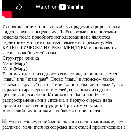
Использование катаны способом, продемонстрированным в
видео, является нецелевым. Любые возможные поломки
изделия после подобного использовании не являются
гарантийными и не подлежат замене или ремонту. Мы
КАТЕГОРИЧЕСКИ НЕ РЕКОМЕНДУЕМ использовать
катаны подобным образом.
Структура клинка
Maru (Мару)
Maru (Мару)
Если меч сделан из одного куска стали, то он называется
"maru" или "maru-gata". Слово "maru" в японском языке
означает "круг", "слиток" или "один цельный предмет", что
отражает характеристики мечей, созданных из одного
цельного куска стали. Катаны maru были наиболее
распространёнными в Японии, в первую очередь из за
простоты своей конструкции. При этом уступали
многослойным клинкам в гибкости и прочности.
Успехи современной металлургии свели к минимуму это
различие, мечи maru из современных сталей практические не