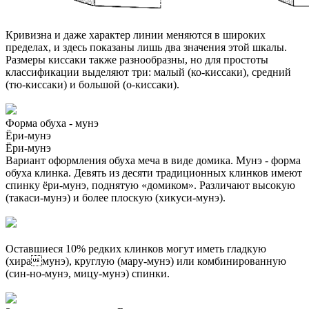
Кривизна и даже характер линии меняются в широких
пределах, и здесь показаны лишь два значения этой шкалы.
Размеры киссаки также разнообразны, но для простоты
классификации выделяют три: малый (ко-киссаки), средний
(тю-киссаки) и большой (о-киссаки).
Форма обуха - мунэ
Ёри-мунэ
Ёри-мунэ
Вариант оформления обуха меча в виде домика. Мунэ - форма
обуха клинка. Девять из десяти традиционных клинков имеют
спинку ёри-мунэ, поднятую «домиком». Различают высокую
(такаси-мунэ) и более плоскую (хикуси-мунэ).
Оставшиеся 10% редких клинков могут иметь гладкую
(хирамунэ), круглую (мару-мунэ) или комбинированную
(син-но-мунэ, мицу-мунэ) спинки.