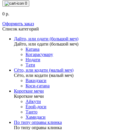
0
0 р.
Оформить заказ
Список категорий
Дайто, или одати (большой меч)
Дайто, или одати (большой меч)
Катана
Когарасумару
Нодати
Тати
Сёто, или кодати (малый меч)
Сёто, или кодати (малый меч)
Вакидзаси
Коси-гатана
Короткие мечи
Короткие мечи
Айкути
Ёрой-доси
Танто
Хамидаси
По типу оправы клинка
По типу оправы клинка