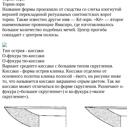
Тории-зори
Название формы произошло от сходства со слегка изогнутой
верхней перекладиной ритуальных синтоистских ворот
тории. Также известно другое имя — Кё-зори. «Кё» — второе
наименование провинции Ямасиро, где изготавливалось
большое количество подобных мечей. Центр прогиба
совпадает с центром полосы.
Тип острия - киссаки
О-фукура тю-киссаки
О-фукура тю-киссаки
Вариант среднего киссаки с большим типом скругления.
Киссаки - форма острия клинка. Киссаки отделено от
основного полотна клинка полосой - ёкотэ, на рисунке ниже
то, что называется киссаки закрашено серым цветом. Так же
киссаки может отличаться по форме скругления. Различают о-
фукура («большое скругление») и ко-фукура («малое
скругление»).