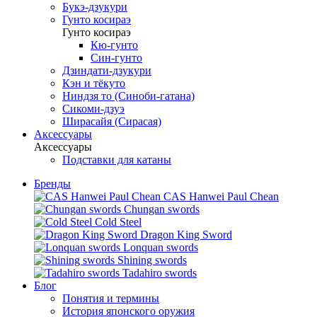
Букэ-дзукури
Гунто косираэ
Гунто косираэ
Кю-гунто
Син-гунто
Дзиндати-дзукури
Кэн и тёкуто
Ниндзя то (Синоби-гатана)
Сикоми-дзуэ
Ширасайя (Сирасая)
Аксессуары
Аксессуары
Подставки для катаны
Бренды
CAS Hanwei Paul Chean
Chungan swords
Cold Steel
Dragon King Sword
Lonquan swords
Shining swords
Tadahiro swords
Блог
Понятия и термины
История японского оружия