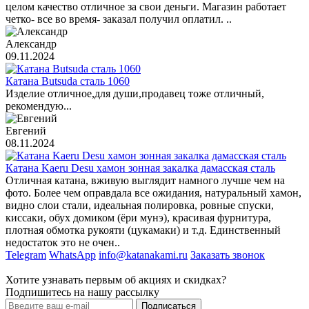
целом качество отличное за свои деньги. Магазин работает
четко- все во время- заказал получил оплатил. ..
Александр
09.11.2024
Катана Butsuda сталь 1060
Изделие отличное,для души,продавец тоже отличный,
рекомендую...
Евгений
08.11.2024
Катана Kaeru Desu хамон зонная закалка дамасская сталь
Отличная катана, вживую выглядит намного лучше чем на
фото. Более чем оправдала все ожидания, натуральный хамон,
видно слои стали, идеальная полировка, ровные спуски,
киссаки, обух домиком (ёри мунэ), красивая фурнитура,
плотная обмотка рукояти (цукамаки) и т.д. Единственный
недостаток это не очен..
Telegram
WhatsApp
info@katanakami.ru
Заказать звонок
Хотите узнавать первым об акциях и скидках?
Подпишитесь на нашу рассылку
Подписаться