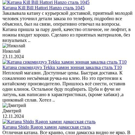
Катана Kill Bill Hattori Hanzo сталь 1045
Заказывала катану с курьерской доставкой, приятный молодой
человек уточнил детали заказа по телефону, подробно все
объяснил, был на связи, оперативно отвечал на вопросы.
Катана пришла за пару дней, качество отличное, не люфтит, в
ножны входит хорошо. Сделано из приятных материалов, без
визуальных ..
Николай
23.11.2024
Катана сикомидзуэ Tekku хамон зонная закалка сталь T10
Неплохой магазин. Доступные цены. Быстрая доставка. К
сожалению несъёмная ручка-на клею. Но это претензии к
китайскому производителю. Пришлось всё снести, оставив
один клинок. Остальное буду подбирать. Цуба и фучи не
латунь, как написано в характеристиках, (кроме хабаки) ,а
цинковый сплав. Хотел ..
Дмитрий
12.11.2024
Катана Shido Ragon хамон дамасская сталь
Отличная катана. Все краиво, слои дамасска видно не ярко. В