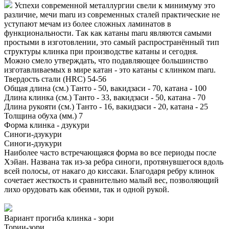
Успехи современной металлургии свели к минимуму это
различие, мечи maru из современных сталей практические не
уступают мечам из более сложных ламинатов в
функциональности. Так как катаны maru являются самыми
простыми в изготовлении, это самый распространённый тип
структуры клинка при производстве катаны и сегодня.
Можно смело утверждать, что подавляющее большинство
изготавливаемых в мире катан - это катаны с клинком maru.
Твердость стали (HRC)
54-56
Общая длина (см.)
Танто - 50, вакидзаси - 70, катана - 100
Длина клинка (см.)
Танто - 33, вакидзаси - 50, катана - 70
Длина рукояти (см.)
Танто - 16, вакидзаси - 20, катана - 25
Толщина обуха (мм.)
7
Форма клинка - дзукури
Синоги-дзукури
Синоги-дзукури
Наиболее часто встречающаяся форма во все периоды после
Хэйан. Названа так из-за ребра синоги, протянувшегося вдоль
всей полосы, от накаго до киссаки. Благодаря ребру клинок
сочетает жесткость и сравнительно малый вес, позволяющий
лихо орудовать как обеими, так и одной рукой.
Вариант прогиба клинка - зори
Тории-зори