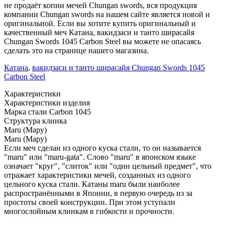
не продаёт копии мечей Chungan swords, вся продукция
компании Chungan swords на нашем сайте является новой и
оригинальной. Если вы хотите купить оригинальный и
качественный меч Катана, вакидзаси и танто ширасайя
Chungan Swords 1045 Carbon Steel вы можете не опасаясь
сделать это на странице нашего магазина.
Катана
,
вакидзаси и танто ширасайя Chungan Swords 1045
Carbon Steel
Характеристики
Характеристики изделия
Марка стали
Carbon 1045
Структура клинка
Maru (Мару)
Maru (Мару)
Если меч сделан из одного куска стали, то он называется
"maru" или "maru-gata". Слово "maru" в японском языке
означает "круг", "слиток" или "один цельный предмет", что
отражает характеристики мечей, созданных из одного
цельного куска стали. Катаны maru были наиболее
распространёнными в Японии, в первую очередь из за
простоты своей конструкции. При этом уступали
многослойным клинкам в гибкости и прочности.