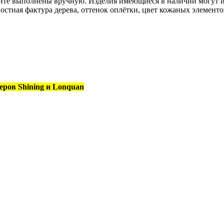
сайте выполнены вручную. Изделия имеющиеся в наличии могут 
остная фактура дерева, оттенок оплётки, цвет кожаных элементо
еров Shining и Lonquan