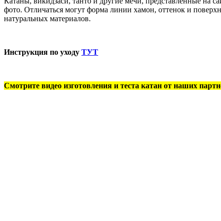
Катаны, викидзаси, танто и другие мечи, представленные на 
фото. Отличаться могут форма линии хамон, оттенок и поверхн
натуральных материалов.
Инструкция по уходу
ТУТ
Смотрите видео изготовления и теста катан от наших партн