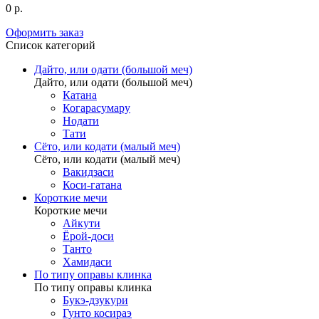
0 р.
Оформить заказ
Список категорий
Дайто, или одати (большой меч)
Дайто, или одати (большой меч)
Катана
Когарасумару
Нодати
Тати
Сёто, или кодати (малый меч)
Сёто, или кодати (малый меч)
Вакидзаси
Коси-гатана
Короткие мечи
Короткие мечи
Айкути
Ёрой-доси
Танто
Хамидаси
По типу оправы клинка
По типу оправы клинка
Букэ-дзукури
Гунто косираэ