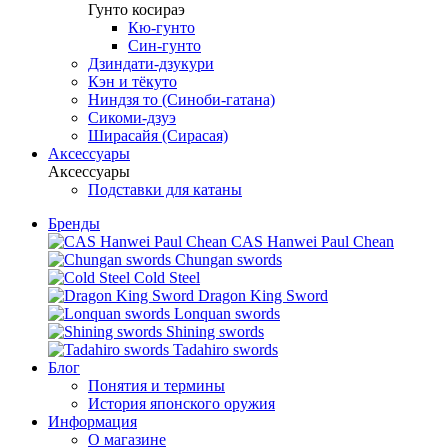
Гунто косираэ
Кю-гунто
Син-гунто
Дзиндати-дзукури
Кэн и тёкуто
Ниндзя то (Синоби-гатана)
Сикоми-дзуэ
Ширасайя (Сирасая)
Аксессуары
Аксессуары
Подставки для катаны
Бренды
CAS Hanwei Paul Chean
Chungan swords
Cold Steel
Dragon King Sword
Lonquan swords
Shining swords
Tadahiro swords
Блог
Понятия и термины
История японского оружия
Информация
О магазине