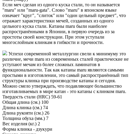
Если меч сделан из одного куска стали, то он называется
"maru" или "maru-gata". Слово "maru" в японском языке
означает "круг", "слиток" или "один цельный предмет", что
отражает характеристики мечей, созданных из одного
цельного куска стали. Катаны maru были наиболее
распространёнными в Японии, в первую очередь из за
простоты своей конструкции. При этом уступали
многослойным клинкам в гибкости и прочности.
Успехи современной металлургии свели к минимуму это
различие, мечи maru из современных сталей практические не
уступают мечам из более сложных ламинатов в
функциональности. Так как катаны maru являются самыми
простыми в изготовлении, это самый распространённый тип
структуры клинка при производстве катаны и сегодня.
Можно смело утверждать, что подавляющее большинство
изготавливаемых в мире катан - это катаны с клинком maru.
Твердость стали (HRC)
59-61
Общая длина (см.)
100
Длина клинка (см.)
74
Длина рукояти (см.)
26
Толщина обуха (мм.)
7
Вес изделия (кг.)
2
Форма клинка - дзукури