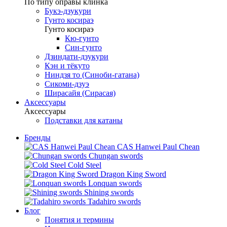
По типу оправы клинка
Букэ-дзукури
Гунто косираэ
Гунто косираэ
Кю-гунто
Син-гунто
Дзиндати-дзукури
Кэн и тёкуто
Ниндзя то (Синоби-гатана)
Сикоми-дзуэ
Ширасайя (Сирасая)
Аксессуары
Аксессуары
Подставки для катаны
Бренды
CAS Hanwei Paul Chean
Chungan swords
Cold Steel
Dragon King Sword
Lonquan swords
Shining swords
Tadahiro swords
Блог
Понятия и термины