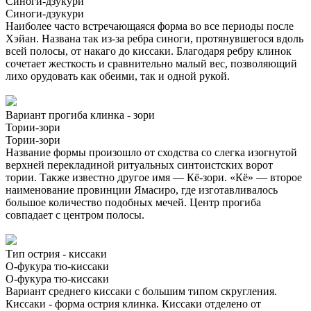
Синоги-дзукури
Синоги-дзукури
Наиболее часто встречающаяся форма во все периоды после
Хэйан. Названа так из-за ребра синоги, протянувшегося вдоль
всей полосы, от накаго до киссаки. Благодаря ребру клинок
сочетает жесткость и сравнительно малый вес, позволяющий
лихо орудовать как обеими, так и одной рукой.
Вариант прогиба клинка - зори
Тории-зори
Тории-зори
Название формы произошло от сходства со слегка изогнутой
верхней перекладиной ритуальных синтоистских ворот
тории. Также известно другое имя — Кё-зори. «Кё» — второе
наименование провинции Ямасиро, где изготавливалось
большое количество подобных мечей. Центр прогиба
совпадает с центром полосы.
Тип острия - киссаки
О-фукура тю-киссаки
О-фукура тю-киссаки
Вариант среднего киссаки с большим типом скругления.
Киссаки - форма острия клинка. Киссаки отделено от