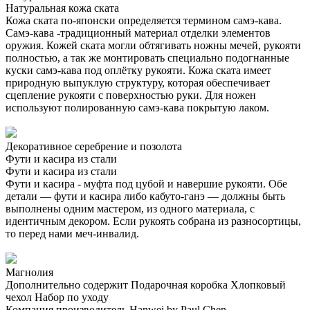
Натуральная кожа ската
Кожа ската по-японски определяется термином самэ-кава.
Самэ-кава -традиционный материал отделки элементов
оружия. Кожей ската могли обтягивать ножны мечей, рукояти
полностью, а так же монтировать специально подогнанные
куски самэ-кава под оплётку рукояти. Кожа ската имеет
природную выпуклую структуру, которая обеспечивает
сцепление рукояти с поверхностью руки. Для ножен
используют полированную самэ-кава покрытую лаком.
Декоративное серебрение и позолота
Фути и касира из стали
Фути и касира из стали
Фути и касира - муфта под цубой и навершие рукояти. Обе
детали — фути и касира либо кабуто-ганэ — должны быть
выполнены одним мастером, из одного материала, с
идентичным декором. Если рукоять собрана из разносортицы,
то перед нами меч-инвалид.
Магнолия
Дополнительно содержит
Подарочная коробка
Хлопковый
чехол
Набор по уходу
Компания производитель
Hanwei by Paul Chen