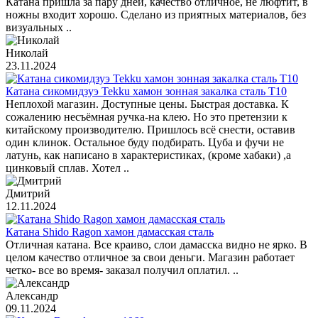
Катана пришла за пару дней, качество отличное, не люфтит, в
ножны входит хорошо. Сделано из приятных материалов, без
визуальных ..
Николай
23.11.2024
Катана сикомидзуэ Tekku хамон зонная закалка сталь T10
Неплохой магазин. Доступные цены. Быстрая доставка. К
сожалению несъёмная ручка-на клею. Но это претензии к
китайскому производителю. Пришлось всё снести, оставив
один клинок. Остальное буду подбирать. Цуба и фучи не
латунь, как написано в характеристиках, (кроме хабаки) ,а
цинковый сплав. Хотел ..
Дмитрий
12.11.2024
Катана Shido Ragon хамон дамасская сталь
Отличная катана. Все краиво, слои дамасска видно не ярко. В
целом качество отличное за свои деньги. Магазин работает
четко- все во время- заказал получил оплатил. ..
Александр
09.11.2024