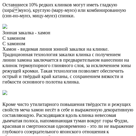
Оставшиеся 10% редких клинков могут иметь гладкую
(хирамунэ), круглую (мару-мунэ) или комбинированную
(син-но-мунэ, мицу-мунэ) спинки.
Зонная закалка - хамон
С хамоном
С хамоном
Хамон - видимая линия зонной закалки на клинке.
Традиционная технология закалки клинка с получением
линии хамона заключается в предварительном нанесении на
клинок термоупорного глиняного слоя, за исключением зоны
режущей кромки. Такая технология позволяет обеспечить
острый и твёрдый край катаны, с сохранением вязкости и
гибкости основного полотна клинка.
Кроме чисто утилитарного повышения твёрдости и режущих
свойств меча хамон несёт в себе и выраженную декоративную
составляющую. Расходящаяся вдоль клинка невесомая
дымчатая полоса, напоминающая туман вокруг горы Фудзи,
красивая и смертоносная одновременно - это ли не выражение
глубокого созерцательного японского отношения к