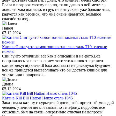
делу, доставка была пару дней, что означает очень быстрая.
Брала в подарок своему парню, тк он давно о ней мечтал,
доволен максимально, из рук не выпускает уже больше часа,
радуется как ребенок, что мне очень нравится. Большое
спасибо за изд..
Павел
07.12.2024
Катана Син-гунто хамон зонная закалка сталь T10 зеленые
ножны
Син гунто отличный все как в описании и на фото.Все
понравилось за исключением того что клинок закреплен
одним мекуги(вклеен.)Пока доставать не рискнул,в будущем
все же прийдется высверливать что бы достать клинок для
чистки или полировки...
Диана
05.12.2024
Катана Kill Bill Hattori Hanzo сталь 1045
Заказывала катану с курьерской доставкой, приятный молодой
человек уточнил детали заказа по телефону, подробно все
объяснил, был на связи, оперативно отвечал на вопросы.