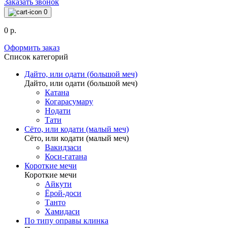
Заказать звонок
0
0 р.
Оформить заказ
Список категорий
Дайто, или одати (большой меч)
Дайто, или одати (большой меч)
Катана
Когарасумару
Нодати
Тати
Сёто, или кодати (малый меч)
Сёто, или кодати (малый меч)
Вакидзаси
Коси-гатана
Короткие мечи
Короткие мечи
Айкути
Ёрой-доси
Танто
Хамидаси
По типу оправы клинка