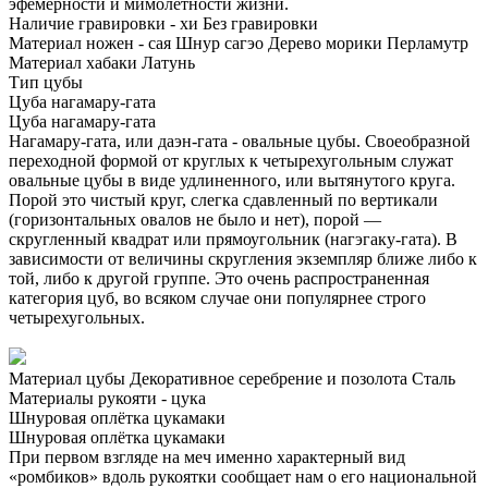
эфемерности и мимолётности жизни.
Наличие гравировки - хи
Без гравировки
Материал ножен - сая
Шнур сагэо
Дерево морики
Перламутр
Материал хабаки
Латунь
Тип цубы
Цуба нагамару-гата
Цуба нагамару-гата
Нагамару-гата, или даэн-гата - овальные цубы. Своеобразной
переходной формой от круглых к четырехугольным служат
овальные цубы в виде удлиненного, или вытянутого круга.
Порой это чистый круг, слегка сдавленный по вертикали
(горизонтальных овалов не было и нет), порой —
скругленный квадрат или прямоугольник (нагэгаку-гата). В
зависимости от величины скругления экземпляр ближе либо к
той, либо к другой группе. Это очень распространенная
категория цуб, во всяком случае они популярнее строго
четырехугольных.
Материал цубы
Декоративное серебрение и позолота
Сталь
Материалы рукояти - цука
Шнуровая оплётка цукамаки
Шнуровая оплётка цукамаки
При первом взгляде на меч именно характерный вид
«ромбиков» вдоль рукоятки сообщает нам о его национальной