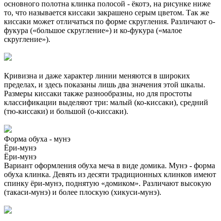
основного полотна клинка полосой - ёкотэ, на рисунке ниже
то, что называется киссаки закрашено серым цветом. Так же
киссаки может отличаться по форме скругления. Различают о-
фукура («большое скругление») и ко-фукура («малое
скругление»).
Кривизна и даже характер линии меняются в широких
пределах, и здесь показаны лишь два значения этой шкалы.
Размеры киссаки также разнообразны, но для простоты
классификации выделяют три: малый (ко-киссаки), средний
(тю-киссаки) и большой (о-киссаки).
Форма обуха - мунэ
Ёри-мунэ
Ёри-мунэ
Вариант оформления обуха меча в виде домика. Мунэ - форма
обуха клинка. Девять из десяти традиционных клинков имеют
спинку ёри-мунэ, поднятую «домиком». Различают высокую
(такаси-мунэ) и более плоскую (хикуси-мунэ).