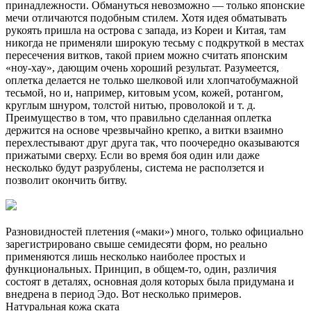
принадлежности. Обмануться невозможно — только японские
мечи отличаются подобным стилем. Хотя идея обматывать
рукоять пришла на острова с запада, из Кореи и Китая, там
никогда не применяли широкую тесьму с подкруткой в местах
пересечения витков, такой прием можно считать японским
«ноу-хау», дающим очень хороший результат. Разумеется,
оплетка делается не только шелковой или хлопчатобумажной
тесьмой, но и, например, китовым усом, кожей, ротангом,
круглым шнуром, толстой нитью, проволокой и т. д.
Преимущество в том, что правильно сделанная оплетка
держится на основе чрезвычайно крепко, а витки взаимно
перехлестывают друг друга так, что поочередно оказываются
прижатыми сверху. Если во время боя один или даже
несколько будут разрублены, система не расползется и
позволит окончить битву.
Разновидностей плетения («маки») много, только официально
зарегистрировано свыше семидесяти форм, но реально
применяются лишь несколько наиболее простых и
функциональных. Принцип, в общем-то, один, различия
состоят в деталях, основная доля которых была придумана и
внедрена в период Эдо. Вот несколько примеров.
Натуральная кожа ската