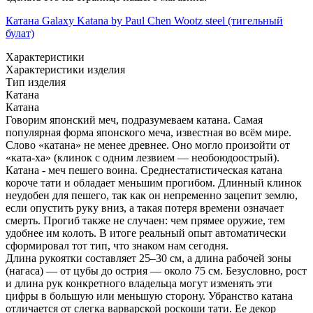
Катана Galaxy Katana by Paul Chen Wootz steel (тигельный
булат)
Характеристики
Характеристики изделия
Тип изделия
Катана
Катана
Говорим японский меч, подразумеваем катана. Самая
популярная форма японского меча, известная во всём мире.
Слово «катана» не менее древнее. Оно могло произойти от
«ката-ха» (клинок с одним лезвием — необоюдоострый).
Катана - меч пешего воина. Среднестатистическая катана
короче тати и обладает меньшим прогибом. Длинный клинок
неудобен для пешего, так как он непременно зацепит землю,
если опустить руку вниз, а такая потеря времени означает
смерть. Прогиб также не случаен: чем прямее оружие, тем
удобнее им колоть. В итоге реальный опыт автоматически
сформировал тот тип, что знаком нам сегодня.
Длина рукоятки составляет 25–30 см, а длина рабочей зоны
(нагаса) — от цубы до острия — около 75 см. Безусловно, рост
и длина рук конкретного владельца могут изменять эти
цифры в большую или меньшую сторону. Убранство катана
отличается от слегка варварской роскоши тати. Ее декор