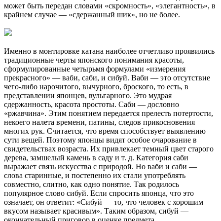
может быть передан словами «скромность», «элегантность», в
крайнем случае — «сдержанный шик», но не более.
Именно в монтировке катана наиболее отчетливо проявились
традиционные черты японского понимания красоты,
сформулированные четырьмя формулами «измерения
прекрасного» — ваби, саби, и сибуй. Ваби — это отсутствие
чего-либо нарочитого, вычурного, броского, то есть, в
представлении японцев, вульгарного. Это мудрая
сдержанность, красота простоты. Саби — дословно
«ржавчина». Этим понятием передается прелесть потертости,
некоего налета времени, патины, следов прикосновения
многих рук. Считается, что время способствует выявлению
сути вещей. Поэтому японцы видят особое очарование в
свидетельствах возраста. Их привлекает темный цвет старого
дерева, замшелый камень в саду и т. д. Категория саби
выражает связь искусства с природой. Но ваби и саби —
слова старинные, и постепенно их стали употреблять
совместно, слитно, как одно понятие. Так родилось
популярное слово сибуй. Если спросить японца, что это
означает, он ответит: «Сибуй — то, что человек с хорошим
вкусом называет красивым». Таким образом, сибуй —
окончательный приговор в оценке предмета.