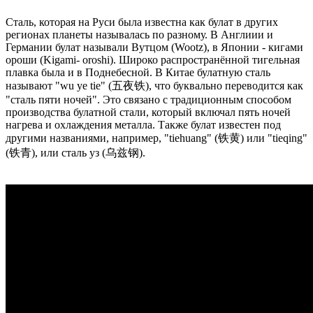
Сталь, которая на Руси была известна как булат в других
регионах планеты называлась по разному. В Англиии и
Германии булат называли Вутцом (Wootz), в Японии - кигами
ороши (Kigami- oroshi). Широко распространённой тигельная
плавка была и в Поднебесной. В Китае булатную сталь
называют "wu ye tie" (五夜铁), что буквально переводится как
"сталь пяти ночей". Это связано с традиционным способом
производства булатной стали, который включал пять ночей
нагрева и охлаждения металла. Также булат известен под
другими названиями, например, "tiehuang" (铁黄) или "tieqing"
(铁青), или сталь уз (乌兹钢).