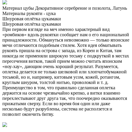
Материал цубы
Декоративное серебрение и позолота
,
Латунь
Материалы рукояти - цука
Шнуровая оплётка цукамаки
Шнуровая оплётка цукамаки
При первом взгляде на меч именно характерный вид
«ромбиков» вдоль рукоятки сообщает нам о его национальной
принадлежности. Обмануться невозможно — только японские
мечи отличаются подобным стилем. Хотя идея обматывать
рукоять пришла на острова с запада, из Кореи и Китая, там
никогда не применяли широкую тесьму с подкруткой в местах
пересечения витков, такой прием можно считать японским
«ноу-хау», дающим очень хороший результат. Разумеется,
оплетка делается не только шелковой или хлопчатобумажной
тесьмой, но и, например, китовым усом, кожей, ротангом,
круглым шнуром, толстой нитью, проволокой и т. д.
Преимущество в том, что правильно сделанная оплетка
держится на основе чрезвычайно крепко, а витки взаимно
перехлестывают друг друга так, что поочередно оказываются
прижатыми сверху. Если во время боя один или даже
несколько будут разрублены, система не расползется и
позволит окончить битву.