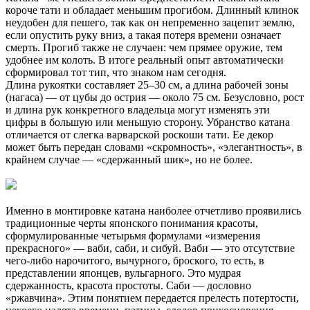
короче тати и обладает меньшим прогибом. Длинный клинок
неудобен для пешего, так как он непременно зацепит землю,
если опустить руку вниз, а такая потеря времени означает
смерть. Прогиб также не случаен: чем прямее оружие, тем
удобнее им колоть. В итоге реальный опыт автоматически
сформировал тот тип, что знаком нам сегодня.
Длина рукоятки составляет 25–30 см, а длина рабочей зоны
(нагаса) — от цубы до острия — около 75 см. Безусловно, рост
и длина рук конкретного владельца могут изменять эти
цифры в большую или меньшую сторону. Убранство катана
отличается от слегка варварской роскоши тати. Ее декор
может быть передан словами «скромность», «элегантность», в
крайнем случае — «сдержанный шик», но не более.
Именно в монтировке катана наиболее отчетливо проявились
традиционные черты японского понимания красоты,
сформулированные четырьмя формулами «измерения
прекрасного» — ваби, саби, и сибуй. Ваби — это отсутствие
чего-либо нарочитого, вычурного, броского, то есть, в
представлении японцев, вульгарного. Это мудрая
сдержанность, красота простоты. Саби — дословно
«ржавчина». Этим понятием передается прелесть потертости,