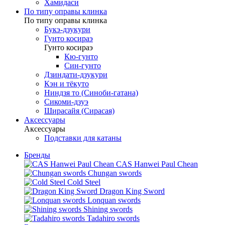
Хамидаси
По типу оправы клинка
По типу оправы клинка
Букэ-дзукури
Гунто косираэ
Гунто косираэ
Кю-гунто
Син-гунто
Дзиндати-дзукури
Кэн и тёкуто
Ниндзя то (Синоби-гатана)
Сикоми-дзуэ
Ширасайя (Сирасая)
Аксессуары
Аксессуары
Подставки для катаны
Бренды
CAS Hanwei Paul Chean
Chungan swords
Cold Steel
Dragon King Sword
Lonquan swords
Shining swords
Tadahiro swords