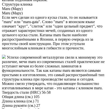
Структура клинка
Maru (Мару)
Maru (Мару)
Если меч сделан из одного куска стали, то он называется
"maru" или "maru-gata". Слово "maru" в японском языке
означает "круг", "слиток" или "один цельный предмет", что
отражает характеристики мечей, созданных из одного
цельного куска стали. Катаны maru были наиболее
распространёнными в Японии, в первую очередь из за
простоты своей конструкции. При этом уступали
многослойным клинкам в гибкости и прочности.
Успехи современной металлургии свели к минимуму это
различие, мечи maru из современных сталей практические не
уступают мечам из более сложных ламинатов в
функциональности. Так как катаны maru являются самыми
простыми в изготовлении, это самый распространённый тип
структуры клинка при производстве катаны и сегодня.
Можно смело утверждать, что подавляющее большинство
изготавливаемых в мире катан - это катаны с клинком maru.
Твердость стали (HRC)
56-58
Общая длина (см.)
105
Длина клинка (см.)
71
Длина рукояти (см.)
27