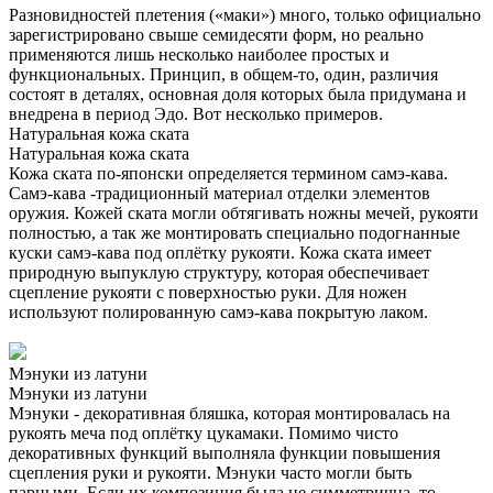
Разновидностей плетения («маки») много, только официально
зарегистрировано свыше семидесяти форм, но реально
применяются лишь несколько наиболее простых и
функциональных. Принцип, в общем-то, один, различия
состоят в деталях, основная доля которых была придумана и
внедрена в период Эдо. Вот несколько примеров.
Натуральная кожа ската
Натуральная кожа ската
Кожа ската по-японски определяется термином самэ-кава.
Самэ-кава -традиционный материал отделки элементов
оружия. Кожей ската могли обтягивать ножны мечей, рукояти
полностью, а так же монтировать специально подогнанные
куски самэ-кава под оплётку рукояти. Кожа ската имеет
природную выпуклую структуру, которая обеспечивает
сцепление рукояти с поверхностью руки. Для ножен
используют полированную самэ-кава покрытую лаком.
Мэнуки из латуни
Мэнуки из латуни
Мэнуки - декоративная бляшка, которая монтировалась на
рукоять меча под оплётку цукамаки. Помимо чисто
декоративных функций выполняла функции повышения
сцепления руки и рукояти. Мэнуки часто могли быть
парными. Если их композиция была не симметрична, то