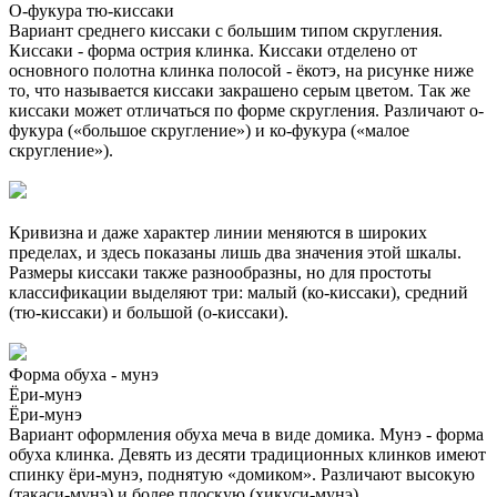
О-фукура тю-киссаки
Вариант среднего киссаки с большим типом скругления.
Киссаки - форма острия клинка. Киссаки отделено от
основного полотна клинка полосой - ёкотэ, на рисунке ниже
то, что называется киссаки закрашено серым цветом. Так же
киссаки может отличаться по форме скругления. Различают о-
фукура («большое скругление») и ко-фукура («малое
скругление»).
Кривизна и даже характер линии меняются в широких
пределах, и здесь показаны лишь два значения этой шкалы.
Размеры киссаки также разнообразны, но для простоты
классификации выделяют три: малый (ко-киссаки), средний
(тю-киссаки) и большой (о-киссаки).
Форма обуха - мунэ
Ёри-мунэ
Ёри-мунэ
Вариант оформления обуха меча в виде домика. Мунэ - форма
обуха клинка. Девять из десяти традиционных клинков имеют
спинку ёри-мунэ, поднятую «домиком». Различают высокую
(такаси-мунэ) и более плоскую (хикуси-мунэ).