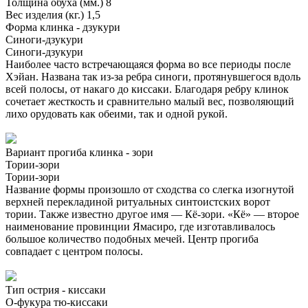
Толщина обуха (мм.)
8
Вес изделия (кг.)
1,5
Форма клинка - дзукури
Синоги-дзукури
Синоги-дзукури
Наиболее часто встречающаяся форма во все периоды после
Хэйан. Названа так из-за ребра синоги, протянувшегося вдоль
всей полосы, от накаго до киссаки. Благодаря ребру клинок
сочетает жесткость и сравнительно малый вес, позволяющий
лихо орудовать как обеими, так и одной рукой.
Вариант прогиба клинка - зори
Тории-зори
Тории-зори
Название формы произошло от сходства со слегка изогнутой
верхней перекладиной ритуальных синтоистских ворот
тории. Также известно другое имя — Кё-зори. «Кё» — второе
наименование провинции Ямасиро, где изготавливалось
большое количество подобных мечей. Центр прогиба
совпадает с центром полосы.
Тип острия - киссаки
О-фукура тю-киссаки