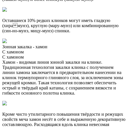
Оставшиеся 10% редких клинков могут иметь гладкую
(хирамунэ), круглую (мару-мунэ) или комбинированную
(син-но-мунэ, мицу-мунэ) спинки.
Зонная закалка - хамон
С хамоном
С хамоном
Хамон - видимая линия зонной закалки на клинке.
Традиционная технология закалки клинка с получением
линии хамона заключается в предварительном нанесении на
клинок термоупорного глиняного слоя, за исключением зоны
режущей кромки. Такая технология позволяет обеспечить
острый и твёрдый край катаны, с сохранением вязкости и
гибкости основного полотна клинка.
Кроме чисто утилитарного повышения твёрдости и режущих
свойств меча хамон несёт в себе и выраженную декоративную
составляющую. Расходящаяся вдоль клинка невесомая