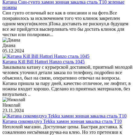
Катана Син-гунто хамон зонная закалка сталь T10 зеленые
ножны
Син гунто отличный все как в описании и на фото.Все
понравилось за исключением того что клинок закреплен
одним мекуги(вклеен.)Пока доставать не рискнул,в будущем
все же прийдется высверливать что бы достать клинок для
чистки или полировки...
Диана
05.12.2024
Катана Kill Bill Hattori Hanzo сталь 1045
Заказывала катану с курьерской доставкой, приятный молодой
человек уточнил детали заказа по телефону, подробно все
объяснил, был на связи, оперативно отвечал на вопросы.
Катана пришла за пару дней, качество отличное, не люфтит, в
ножны входит хорошо. Сделано из приятных материалов, без
визуальных ..
Николай
23.11.2024
Катана сикомидзуэ Tekku хамон зонная закалка сталь T10
Неплохой магазин. Доступные цены. Быстрая доставка. К
сожалению несъёмная ручка-на клею. Но это претензии к