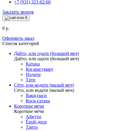
+7 (931) 323-62-60
Заказать звонок
0
0 р.
Оформить заказ
Список категорий
Дайто, или одати (большой меч)
Дайто, или одати (большой меч)
Катана
Когарасумару
Нодати
Тати
Сёто, или кодати (малый меч)
Сёто, или кодати (малый меч)
Вакидзаси
Коси-гатана
Короткие мечи
Короткие мечи
Айкути
Ёрой-доси
Танто