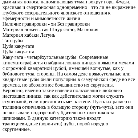
дымчатая полоса, напоминающая туман вокруг горы Фудзи,
красивая и смертоносная одновременно - это ли не выражение
глубокого созерцательного японского отношения к
эфемерности и мимолётности жизни.
Наличие гравировки - хи
Без гравировки
Материал ножен - сая
Шнур сагэо
,
Магнолия
Материал хабаки
Латунь
Тип цубы
Цуба каку-гата
Цуба каку-гата
Каку-гата - четырёхугольные цубы. Современные
кинематографисты снабдили ловких ниндзя прямыми мечами
с огромной квадратной цубой, имеющей вогнутые, как у
бубнового туза, стороны. На самом деле прямоугольные или
квадратные цубы были популярны в самурайской среде во все
времена, но абсолютное большинство их скруглены.
Вероятно, именно такие изделия пользовались любовью
настоящих ниндзя, так как действительно могли служить
ступенькой, если прислонить меч к стене. Пусть их размер и
толщина отличались в большую сторону (чуть-чуть), зато они
не вызывали подозрений у бдительных охотников за
шпионами. В данную категорию также входят
трапециевидные (аори-гата) цубы, порой изрядно
скругленные.