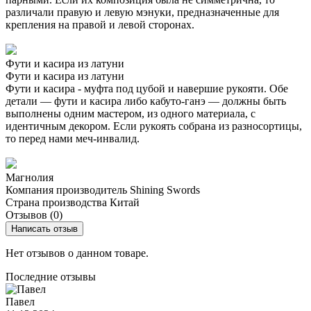
различали правую и левую мэнуки, предназначенные для
крепления на правой и левой сторонах.
Фути и касира из латуни
Фути и касира из латуни
Фути и касира - муфта под цубой и навершие рукояти. Обе
детали — фути и касира либо кабуто-ганэ — должны быть
выполнены одним мастером, из одного материала, с
идентичным декором. Если рукоять собрана из разносортицы,
то перед нами меч-инвалид.
Магнолия
Компания производитель
Shining Swords
Страна производства
Китай
Отзывов (0)
Написать отзыв
Нет отзывов о данном товаре.
Последние отзывы
Павел