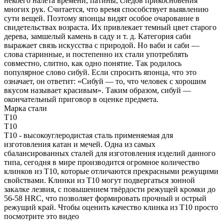
некоего налета времени, патины, следов прикосновения
многих рук. Считается, что время способствует выявлению
сути вещей. Поэтому японцы видят особое очарование в
свидетельствах возраста. Их привлекает темный цвет старого
дерева, замшелый камень в саду и т. д. Категория саби
выражает связь искусства с природой. Но ваби и саби —
слова старинные, и постепенно их стали употреблять
совместно, слитно, как одно понятие. Так родилось
популярное слово сибуй. Если спросить японца, что это
означает, он ответит: «Сибуй — то, что человек с хорошим
вкусом называет красивым». Таким образом, сибуй —
окончательный приговор в оценке предмета.
Марка стали
T10
T10
T10 - высокоуглеродистая сталь применяемая для
изготовления катан и мечей. Одна из самых
сбалансированных сталей для изготовления изделий данного
типа, сегодня в мире производится огромное количество
клинков из T10, которые отличаются прекрасными режущими
свойствами. Клинки из T10 могут подвергаться зонной
закалке лезвия, с повышением твёрдости режущей кромки до
56-58 HRC, что позволяет формировать прочный и острый
режущий край. Чтобы оценить качество клинка из T10 просто
посмотрите это видео