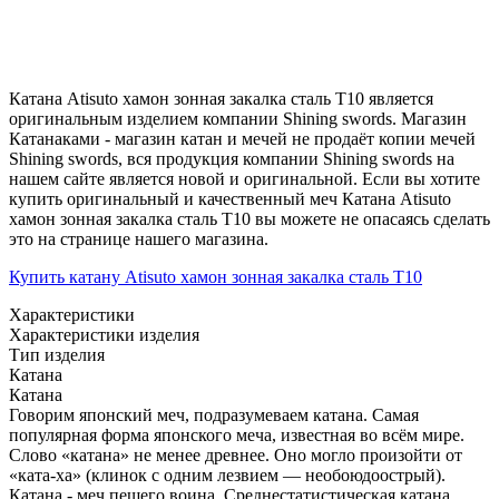
Катана Atisuto хамон зонная закалка сталь T10 является
оригинальным изделием компании Shining swords. Магазин
Катанаками - магазин катан и мечей не продаёт копии мечей
Shining swords, вся продукция компании Shining swords на
нашем сайте является новой и оригинальной. Если вы хотите
купить оригинальный и качественный меч Катана Atisuto
хамон зонная закалка сталь T10 вы можете не опасаясь сделать
это на странице нашего магазина.
Купить катану Atisuto хамон зонная закалка сталь T10
Характеристики
Характеристики изделия
Тип изделия
Катана
Катана
Говорим японский меч, подразумеваем катана. Самая
популярная форма японского меча, известная во всём мире.
Слово «катана» не менее древнее. Оно могло произойти от
«ката-ха» (клинок с одним лезвием — необоюдоострый).
Катана - меч пешего воина. Среднестатистическая катана