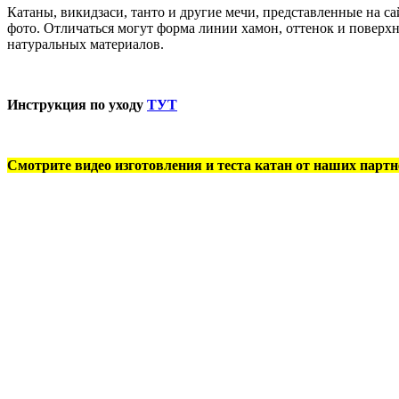
Катаны, викидзаси, танто и другие мечи, представленные на 
фото. Отличаться могут форма линии хамон, оттенок и поверхн
натуральных материалов.
Инструкция по уходу
ТУТ
Смотрите видео изготовления и теста катан от наших партн