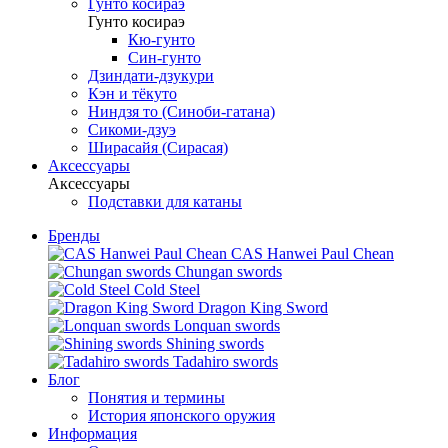
Гунто косираэ
Гунто косираэ
Кю-гунто
Син-гунто
Дзиндати-дзукури
Кэн и тёкуто
Ниндзя то (Синоби-гатана)
Сикоми-дзуэ
Ширасайя (Сирасая)
Аксессуары
Аксессуары
Подставки для катаны
Бренды
CAS Hanwei Paul Chean
Chungan swords
Cold Steel
Dragon King Sword
Lonquan swords
Shining swords
Tadahiro swords
Блог
Понятия и термины
История японского оружия
Информация