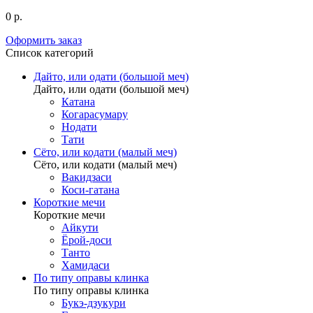
0 р.
Оформить заказ
Список категорий
Дайто, или одати (большой меч)
Дайто, или одати (большой меч)
Катана
Когарасумару
Нодати
Тати
Сёто, или кодати (малый меч)
Сёто, или кодати (малый меч)
Вакидзаси
Коси-гатана
Короткие мечи
Короткие мечи
Айкути
Ёрой-доси
Танто
Хамидаси
По типу оправы клинка
По типу оправы клинка
Букэ-дзукури