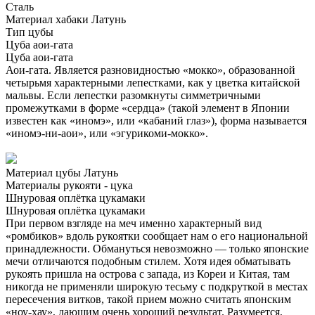
Сталь
Материал хабаки
Латунь
Тип цубы
Цуба аои-гата
Цуба аои-гата
Аои-гата. Является разновидностью «мокко», образованной
четырьмя характерными лепестками, как у цветка китайской
мальвы. Если лепестки разомкнуты симметричными
промежутками в форме «сердца» (такой элемент в Японии
известен как «иномэ», или «кабаний глаз»), форма называется
«иномэ-ни-аои», или «эгурикоми-мокко».
Материал цубы
Латунь
Материалы рукояти - цука
Шнуровая оплётка цукамаки
Шнуровая оплётка цукамаки
При первом взгляде на меч именно характерный вид
«ромбиков» вдоль рукоятки сообщает нам о его национальной
принадлежности. Обмануться невозможно — только японские
мечи отличаются подобным стилем. Хотя идея обматывать
рукоять пришла на острова с запада, из Кореи и Китая, там
никогда не применяли широкую тесьму с подкруткой в местах
пересечения витков, такой прием можно считать японским
«ноу-хау», дающим очень хороший результат. Разумеется,