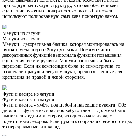
природную выпуклую структуру, которая обеспечивает
сцепление рукояти с поверхностью руки. Для ножен
используют полированную самэ-кава покрытую лаком.
Мэнуки из латуни
Мэнуки из латуни
Мэнуки - декоративная бляшка, которая монтировалась на
рукоять меча под оплётку цукамаки. Помимо чисто
декоративных функций выполняла функции повышения
сцепления руки и рукояти. Мэнуки часто могли быть
парными. Если их композиция была не симметрична, то
различали правую и левую мэнуки, предназначенные для
крепления на правой и левой сторонах.
Фути и касира из латуни
Фути и касира из латуни
Фути и касира - муфта под цубой и навершие рукояти. Обе
детали — фути и касира либо кабуто-ганэ — должны быть
выполнены одним мастером, из одного материала, с
идентичным декором. Если рукоять собрана из разносортицы,
то перед нами меч-инвалид.