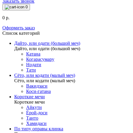
Заказать звонок
0
0 р.
Оформить заказ
Список категорий
Дайто, или одати (большой меч)
Дайто, или одати (большой меч)
Катана
Когарасумару
Нодати
Тати
Сёто, или кодати (малый меч)
Сёто, или кодати (малый меч)
Вакидзаси
Коси-гатана
Короткие мечи
Короткие мечи
Айкути
Ёрой-доси
Танто
Хамидаси
По типу оправы клинка