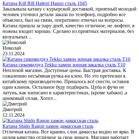
Катана Kill Bill Hattori Hanzo сталь 1045
Заказывала катану с курьерской доставкой, приятный молодой
человек уточнил детали заказа по телефону, подробно все
объяснил, был на связи, оперативно отвечал на вопросы.
Катана пришла за пару дней, качество отличное, не люфтит, в
ножны входит хорошо. Сделано из приятных материалов, без
визуальных ..
Николай
23.11.2024
Катана сикомидзуэ Tekku хамон зонная закалка сталь T10
Неплохой магазин. Доступные цены. Быстрая доставка. К
сожалению несъёмная ручка-на клею. Но это претензии к
китайскому производителю. Пришлось всё снести, оставив
один клинок. Остальное буду подбирать. Цуба и фучи не
латунь, как написано в характеристиках, (кроме хабаки) ,а
цинковый сплав. Хотел ..
Дмитрий
12.11.2024
Катана Shido Ragon хамон дамасская сталь
Отличная катана. Все краиво, слои дамасска видно не ярко. В
целом качество отличное за свои деньги. Магазин работает