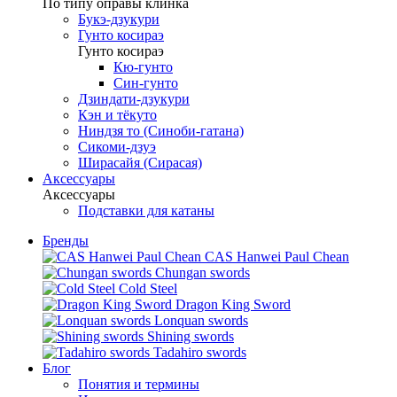
По типу оправы клинка
Букэ-дзукури
Гунто косираэ
Гунто косираэ
Кю-гунто
Син-гунто
Дзиндати-дзукури
Кэн и тёкуто
Ниндзя то (Синоби-гатана)
Сикоми-дзуэ
Ширасайя (Сирасая)
Аксессуары
Аксессуары
Подставки для катаны
Бренды
CAS Hanwei Paul Chean
Chungan swords
Cold Steel
Dragon King Sword
Lonquan swords
Shining swords
Tadahiro swords
Блог
Понятия и термины