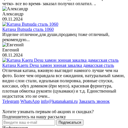
четко- все во время- заказал получил оплатил. ..
Александр
09.11.2024
Катана Butsuda сталь 1060
Изделие отличное,для души,продавец тоже отличный,
рекомендую...
Евгений
08.11.2024
Катана Kaeru Desu хамон зонная закалка дамасская сталь
Отличная катана, вживую выглядит намного лучше чем на
фото. Более чем оправдала все ожидания, натуральный хамон,
видно слои стали, идеальная полировка, ровные спуски,
киссаки, обух домиком (ёри мунэ), красивая фурнитура,
плотная обмотка рукояти (цукамаки) и т.д. Единственный
недостаток это не очен..
Telegram
WhatsApp
info@katanakami.ru
Заказать звонок
Хотите узнавать первым об акциях и скидках?
Подпишитесь на нашу рассылку
Подписаться
Информация