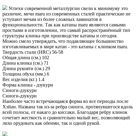
Успехи современной металлургии свели к минимуму это
различие, мечи maru из современных сталей практические не
уступают мечам из более сложных ламинатов в
функциональности. Так как катаны maru являются самыми
простыми в изготовлении, это самый распространённый тип
структуры клинка при производстве катаны и сегодня.
Можно смело утверждать, что подавляющее большинство
изготавливаемых в мире катан - это катаны с клинком maru.
Твердость стали (HRC)
56-58
Общая длина (см.)
102
Длина клинка (см.)
71
Длина рукояти (см.)
29
Толщина обуха (мм.)
6
Вес изделия (кг.)
1.4
Форма клинка - дзукури
Синоги-дзукури
Синоги-дзукури
Наиболее часто встречающаяся форма во все периоды после
Хэйан. Названа так из-за ребра синоги, протянувшегося вдоль
всей полосы, от накаго до киссаки. Благодаря ребру клинок
сочетает жесткость и сравнительно малый вес, позволяющий
лихо орудовать как обеими, так и одной рукой.