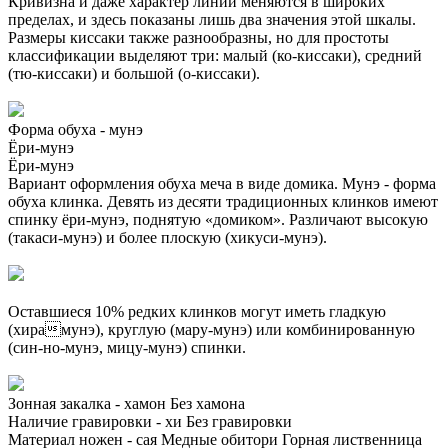
Кривизна и даже характер линии меняются в широких
пределах, и здесь показаны лишь два значения этой шкалы.
Размеры киссаки также разнообразны, но для простоты
классификации выделяют три: малый (ко-киссаки), средний
(тю-киссаки) и большой (о-киссаки).
Форма обуха - мунэ
Ёри-мунэ
Ёри-мунэ
Вариант оформления обуха меча в виде домика. Мунэ - форма
обуха клинка. Девять из десяти традиционных клинков имеют
спинку ёри-мунэ, поднятую «домиком». Различают высокую
(такаси-мунэ) и более плоскую (хикуси-мунэ).
Оставшиеся 10% редких клинков могут иметь гладкую
(хирамунэ), круглую (мару-мунэ) или комбинированную
(син-но-мунэ, мицу-мунэ) спинки.
Зонная закалка - хамон
Без хамона
Наличие гравировки - хи
Без гравировки
Материал ножен - сая
Медные обитори
Горная лиственница