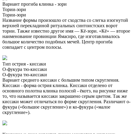
Вариант прогиба клинка - зори
Тории-зори
Тории-зори
Название формы произошло от сходства со слегка изогнутой
верхней перекладиной ритуальных синтоистских ворот
тории. Также известно другое имя — Кё-зори. «Кё» — второе
наименование провинции Ямасиро, где изготавливалось
большое количество подобных мечей. Центр прогиба
совпадает с центром полосы.
Тип острия - киссаки
О-фукура тю-киссаки
О-фукура тю-киссаки
Вариант среднего киссаки с большим типом скругления.
Киссаки - форма острия клинка. Киссаки отделено от
основного полотна клинка полосой - ёкотэ, на рисунке ниже
то, что называется киссаки закрашено серым цветом. Так же
киссаки может отличаться по форме скругления. Различают о-
фукура («большое скругление») и ко-фукура («малое
скругление»).