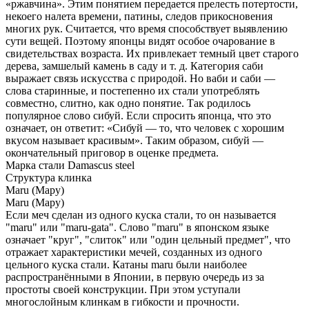
«ржавчина». Этим понятием передается прелесть потертости,
некоего налета времени, патины, следов прикосновения
многих рук. Считается, что время способствует выявлению
сути вещей. Поэтому японцы видят особое очарование в
свидетельствах возраста. Их привлекает темный цвет старого
дерева, замшелый камень в саду и т. д. Категория саби
выражает связь искусства с природой. Но ваби и саби —
слова старинные, и постепенно их стали употреблять
совместно, слитно, как одно понятие. Так родилось
популярное слово сибуй. Если спросить японца, что это
означает, он ответит: «Сибуй — то, что человек с хорошим
вкусом называет красивым». Таким образом, сибуй —
окончательный приговор в оценке предмета.
Марка стали
Damascus steel
Структура клинка
Maru (Мару)
Maru (Мару)
Если меч сделан из одного куска стали, то он называется
"maru" или "maru-gata". Слово "maru" в японском языке
означает "круг", "слиток" или "один цельный предмет", что
отражает характеристики мечей, созданных из одного
цельного куска стали. Катаны maru были наиболее
распространёнными в Японии, в первую очередь из за
простоты своей конструкции. При этом уступали
многослойным клинкам в гибкости и прочности.