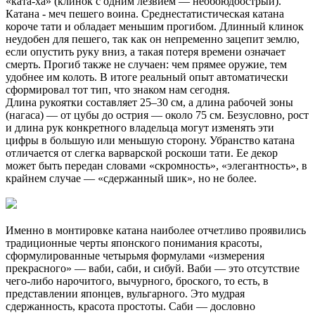
«ката-ха» (клинок с одним лезвием — необоюдоострый).
Катана - меч пешего воина. Среднестатистическая катана
короче тати и обладает меньшим прогибом. Длинный клинок
неудобен для пешего, так как он непременно зацепит землю,
если опустить руку вниз, а такая потеря времени означает
смерть. Прогиб также не случаен: чем прямее оружие, тем
удобнее им колоть. В итоге реальный опыт автоматически
сформировал тот тип, что знаком нам сегодня.
Длина рукоятки составляет 25–30 см, а длина рабочей зоны
(нагаса) — от цубы до острия — около 75 см. Безусловно, рост
и длина рук конкретного владельца могут изменять эти
цифры в большую или меньшую сторону. Убранство катана
отличается от слегка варварской роскоши тати. Ее декор
может быть передан словами «скромность», «элегантность», в
крайнем случае — «сдержанный шик», но не более.
Именно в монтировке катана наиболее отчетливо проявились
традиционные черты японского понимания красоты,
сформулированные четырьмя формулами «измерения
прекрасного» — ваби, саби, и сибуй. Ваби — это отсутствие
чего-либо нарочитого, вычурного, броского, то есть, в
представлении японцев, вульгарного. Это мудрая
сдержанность, красота простоты. Саби — дословно