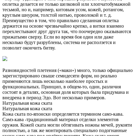
оплетка делается не только шелковой или хлопчатобумажной
тесьмой, но и, например, китовым усом, кожей, ротангом,
круглым шнуром, толстой нитью, проволокой и т. д.
Преимущество в том, что правильно сделанная оплетка
держится на основе чрезвычайно крепко, а витки взаимно
перехлестывают друг друга так, что поочередно оказываются
прижатыми сверху. Если во время боя один или даже
несколько будут разрублены, система не расползется и
позволит окончить битву.
Разновидностей плетения («маки») много, только официально
зарегистрировано свыше семидесяти форм, но реально
применяются лишь несколько наиболее простых и
функциональных. Принцип, в общем-то, один, различия
состоят в деталях, основная доля которых была придумана и
внедрена в период Эдо. Вот несколько примеров.
Натуральная кожа ската
Натуральная кожа ската
Кожа ската по-японски определяется термином самэ-кава.
Самэ-кава -традиционный материал отделки элементов
оружия. Кожей ската могли обтягивать ножны мечей, рукояти
полностью, а так же монтировать специально подогнанные
куски самэ-кава под оплётку рукояти. Кожа ската имеет